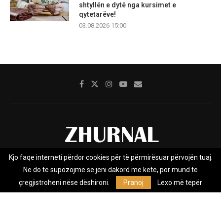
shtyllën e dytë nga kursimet e
qytetarëve!
03.08.2026 15:00
Kjo faqe interneti përdor cookies për të përmirësuar përvojën tuaj.
Rreth nesh
Impresumi
Marketing
Kontakt
Ne do të supozojmë se jeni dakord me këtë, por mund të
Privacy Policy
çregjistroheni nëse dëshironi.
Pranoj
Lexo më tepër
Zhurnal.mk është Agjenci e Lajmeve e pavarur, e themeluar në vitin
2009, që e mbulon Maqedoninë, Kosovën, Shqipërinë edhe lajmet
nga bota.