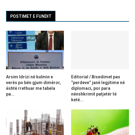
POSTIMET E FUNDIT
Arsim Idrizi në kulmin e
Editorial / Bisedimet pas
verës po bën gjum dimëror,
“perdeve” janë legjitime në
është rrethuar me tabela
diplomaci, por para
pa...
nënshkrimit patjetër të
ketë...