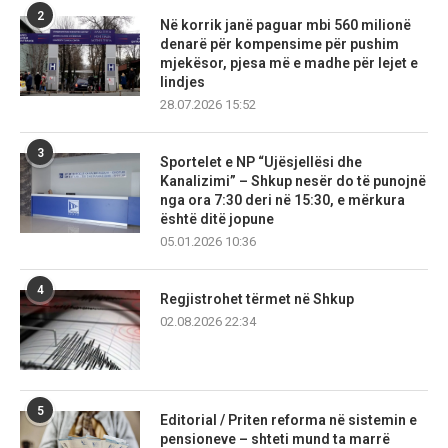
2
Në korrik janë paguar mbi 560 milionë
denarë për kompensime për pushim
mjekësor, pjesa më e madhe për lejet e
lindjes
28.07.2026 15:52
3
Sportelet e NP “Ujësjellësi dhe
Kanalizimi” – Shkup nesër do të punojnë
nga ora 7:30 deri në 15:30, e mërkura
është ditë jopune
05.01.2026 10:36
4
Regjistrohet tërmet në Shkup
02.08.2026 22:34
5
Editorial / Priten reforma në sistemin e
pensioneve – shteti mund ta marrë