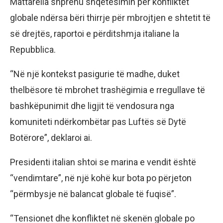
Mattarella shprehu shqetësimin për konfliktet
globale ndërsa bëri thirrje për mbrojtjen e shtetit të
së drejtës, raportoi e përditshmja italiane la
Repubblica.
“Në një kontekst pasigurie të madhe, duket
thelbësore të mbrohet trashëgimia e rregullave të
bashkëpunimit dhe ligjit të vendosura nga
komuniteti ndërkombëtar pas Luftës së Dytë
Botërore”, deklaroi ai.
Presidenti italian shtoi se marina e vendit është
“vendimtare”, në një kohë kur bota po përjeton
“përmbysje në balancat globale të fuqisë”.
“Tensionet dhe konfliktet në skenën globale po