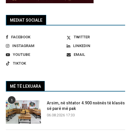
MEDIAT SOCIALE
FACEBOOK
TWITTER
INSTAGRAM
LINKEDIN
YOUTUBE
EMAIL
TIKTOK
MË TË LEXUARA
1
Arsim, në shtator 4.900 nxënës të klasës
së parë më pak
06.08.2026 17:33