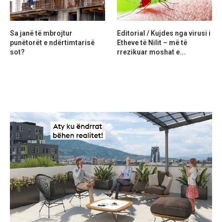
Sa janë të mbrojtur
Editorial / Kujdes nga virusi i
punëtorët e ndërtimtarisë
Etheve të Nilit – më të
sot?
rrezikuar moshat e...