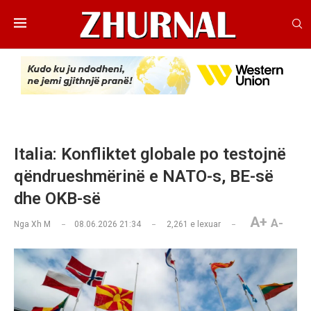
Italia: Konfliktet globale po testojnë
qëndrueshmërinë e NATO-s, BE-së
dhe OKB-së
A+
A-
Nga
Xh M
08.06.2026 21:34
2,261
e lexuar