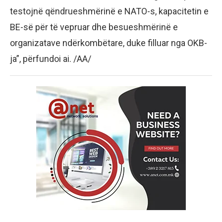
testojnë qëndrueshmërinë e NATO-s, kapacitetin e
BE-së për të vepruar dhe besueshmërinë e
organizatave ndërkombëtare, duke filluar nga OKB-
ja”, përfundoi ai. /AA/