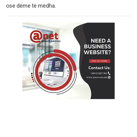
ose dëme të mëdha.