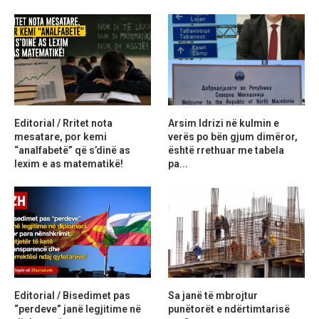
Editorial / Rritet nota
Arsim Idrizi në kulmin e
mesatare, por kemi
verës po bën gjum dimëror,
“analfabetë” që s’dinë as
është rrethuar me tabela
lexim e as matematikë!
pa...
Editorial / Bisedimet pas
Sa janë të mbrojtur
“perdeve” janë legjitime në
punëtorët e ndërtimtarisë