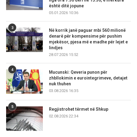
nga ora 7:30 deri në 15:30, e mërkura
është ditë jopune
05.01.2026 10:36
3
Në korrik janë paguar mbi 560 milionë
denarë për kompensime për pushim
mjekësor, pjesa më e madhe për lejet e
lindjes
28.07.2026 15:52
4
Mucunski: Qeveria punon për
zhbllokimin e eurointegrimeve, detajet
nuk thuhen
03.08.2026 16:35
5
Regjistrohet tërmet në Shkup
02.08.2026 22:34