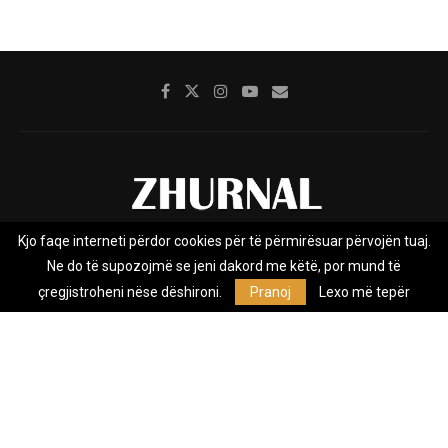
Kjo faqe interneti përdor cookies për të përmirësuar përvojën tuaj.
Rreth nesh
Impresumi
Marketing
Kontakt
Ne do të supozojmë se jeni dakord me këtë, por mund të
Privacy Policy
çregjistroheni nëse dëshironi.
Pranoj
Lexo më tepër
Zhurnal.mk është Agjenci e Lajmeve e pavarur, e themeluar në vitin
2009, që e mbulon Maqedoninë, Kosovën, Shqipërinë edhe lajmet
nga bota.
@2026 - All Right Reserved. Designed and Developed by
Anet.Com.Mk