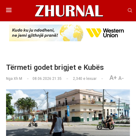
Tërmeti godet brigjet e Kubës
A+
A-
Nga
Xh M
08.06.2026 21:35
2,340
e lexuar