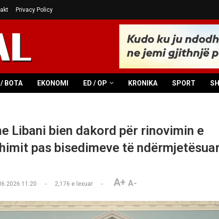
akt
Privacy Policy
/ BOTA
EKONOMI
ED / OP
KRONIKA
SPORT
S
he Libani bien dakord për rinovimin e
imit pas bisedimeve të ndërmjetësua
A+
A-
06.2026 11:20
2,176
e lexuar