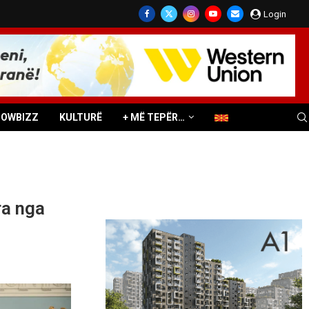
Login
HOWBIZZ
KULTURË
+ MË TEPËR…
ra nga