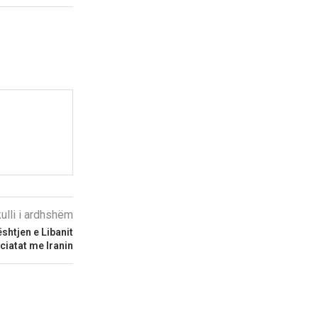
kulli i ardhshëm
htjen e Libanit
ciatat me Iranin