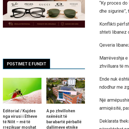
“Ky proces do 
dhe sigurinë”, 
Konflikti përfs
shteti libanez
Qeveria libanez
Marrëveshja e r
POSTIMET E FUNDIT
zhvilluara të 
Ende nuk është 
ndodhur me zg
Një armëpushim 
armiqësitë, pas
Editorial / Kujdes
A po zhvillohen
nga virusi i Etheve
nxënësit të
Deklarata thek
të Nilit – më të
barabartë përballë
rrezikuar moshat
dallimeve etnike