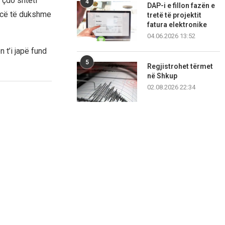
“çdo shteti
4
DAP-i e fillon fazën e
encë të dukshme
tretë të projektit
fatura elektronike
04.06.2026 13:52
t’i japë fund
5
Regjistrohet tërmet
në Shkup
02.08.2026 22:34