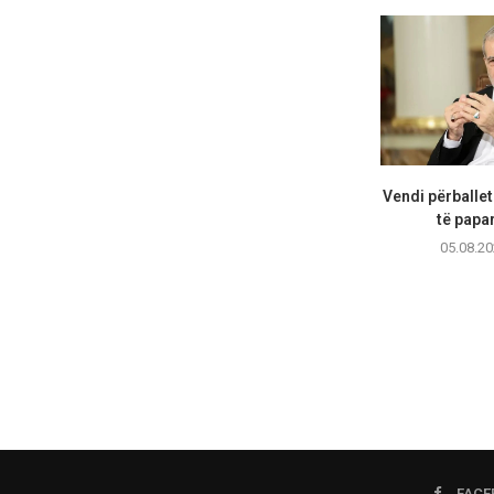
Vendi përballet
të papar
05.08.20
FACE