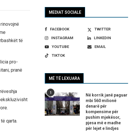
MEDIAT SOCIALE
 rinovojnë
FACEBOOK
TWITTER
 me
INSTAGRAM
LINKEDIN
rbashkët të
YOUTUBE
EMAIL
TIKTOK
icia pro-
itani, pranë
MË TË LEXUARA
rrëveshja
1
Në korrik janë paguar
ë ekskluzivisht
mbi 560 milionë
denarë për
ore.
kompensime për
pushim mjekësor,
të qarta.
pjesa më e madhe
për lejet e lindjes