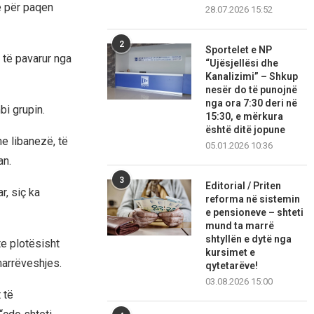
e për paqen
28.07.2026 15:52
2
Sportelet e NP
 të pavarur nga
“Ujësjellësi dhe
Kanalizimi” – Shkup
nesër do të punojnë
nga ora 7:30 deri në
bi grupin.
15:30, e mërkura
është ditë jopune
he libanezë, të
05.01.2026 10:36
an.
3
Editorial / Priten
r, siç ka
reforma në sistemin
e pensioneve – shteti
mund ta marrë
shtyllën e dytë nga
te plotësisht
kursimet e
marrëveshjes.
qytetarëve!
03.08.2026 15:00
 të