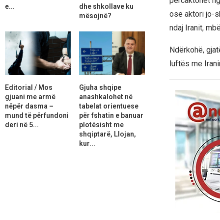
përcaktohet ng
e...
dhe shkollave ku
ose aktori jo-
mësojnë?
ndaj Iranit, mb
Ndërkohë, gjat
luftës me Irani
Editorial / Mos
Gjuha shqipe
gjuani me armë
anashkalohet në
nëpër dasma –
tabelat orientuese
mund të përfundoni
për fshatin e banuar
deri në 5...
plotësisht me
shqiptarë, Llojan,
kur...