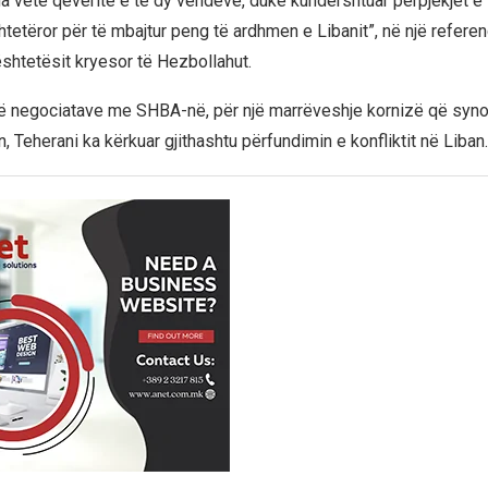
a vetë qeveritë e të dy vendeve, duke kundërshtuar përpjekjet e 
shtetëror për të mbajtur peng të ardhmen e Libanit”, në një refer
ështetësit kryesor të Hezbollahut.
ë negociatave me SHBA-në, për një marrëveshje kornizë që synon 
n, Teherani ka kërkuar gjithashtu përfundimin e konfliktit në Liban.