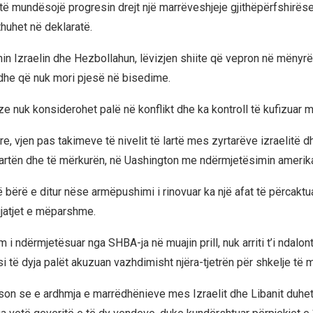
të mundësojë progresin drejt një marrëveshjeje gjithëpërfshirës
thuhet në deklaratë.
hin Izraelin dhe Hezbollahun, lëvizjen shiite që vepron në mënyrë
 dhe që nuk mori pjesë në bisedime.
e nuk konsiderohet palë në konflikt dhe ka kontroll të kufizuar m
e, vjen pas takimeve të nivelit të lartë mes zyrtarëve izraelitë d
martën dhe të mërkurën, në Uashington me ndërmjetësimin amerik
bërë e ditur nëse armëpushimi i rinovuar ka një afat të përcaktua
jatjet e mëparshme.
i ndërmjetësuar nga SHBA-ja në muajin prill, nuk arriti t’i ndalon
i të dyja palët akuzuan vazhdimisht njëra-tjetrën për shkelje të 
son se e ardhmja e marrëdhënieve mes Izraelit dhe Libanit duhet