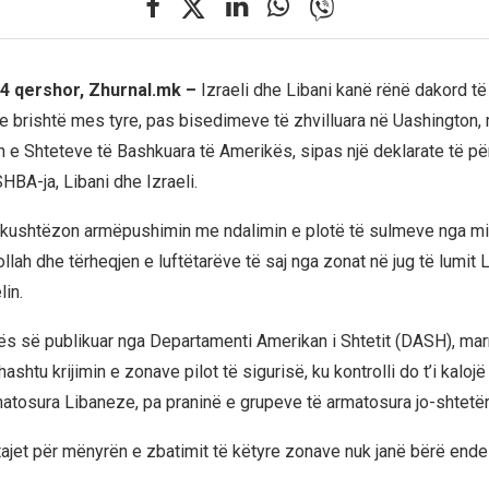
04 qershor, Zhurnal.mk –
Izraeli dhe Libani kanë rënë dakord të
 brishtë mes tyre, pas bisedimeve të zhvilluara në Uashington,
 e Shteteve të Bashkuara të Amerikës, sipas një deklarate të pë
HBA-ja, Libani dhe Izraeli.
kushtëzon armëpushimin me ndalimin e plotë të sulmeve nga mil
llah dhe tërheqjen e luftëtarëve të saj nga zonat në jug të lumit L
lin.
ës së publikuar nga Departamenti Amerikan i Shtetit (DASH), ma
hashtu krijimin e zonave pilot të sigurisë, ku kontrolli do t’i kaloj
atosura Libaneze, pa praninë e grupeve të armatosura jo-shtetër
tajet për mënyrën e zbatimit të këtyre zonave nuk janë bërë ende 