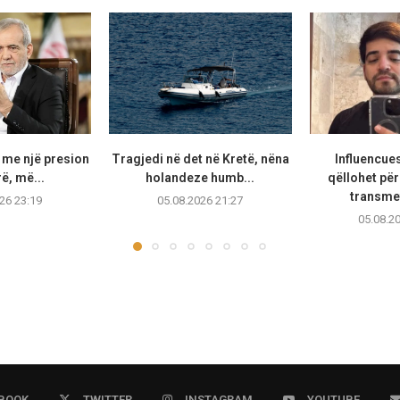
 me një presion
Tragjedi në det në Kretë, nëna
Influencue
ë, më...
holandeze humb...
qëllohet për
transmet
26 23:19
05.08.2026 21:27
05.08.2
BOOK
TWITTER
INSTAGRAM
YOUTUBE