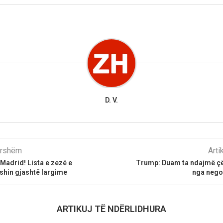
D. V.
parshëm
Arti
Madrid! Lista e zezë e
Trump: Duam ta ndajmë çës
shin gjashtë largime
nga nego
ARTIKUJ TË NDËRLIDHURA