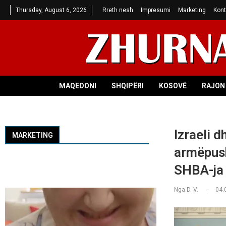
Thursday, August 6, 2026
Rreth nesh
Impresumi
Marketing
Kont
MAQEDONI
SHQIPËRI
KOSOVË
RAJON 
Izraeli d
MARKETING
armëpush
SHBA-ja
Nga
D. V.
04.