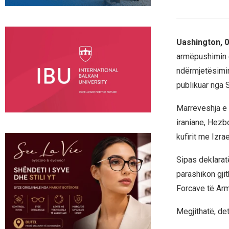
Uashington, 
armëpushimin e
ndërmjetësimin
publikuar nga S
Marrëveshja e 
iraniane, Hezbo
kufirit me Izrae
Sipas deklarat
parashikon gjit
Forcave të Arm
Megjithatë, de