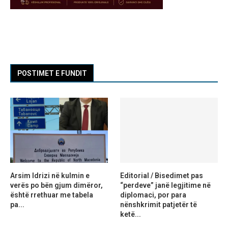
POSTIMET E FUNDIT
Arsim Idrizi në kulmin e
Editorial / Bisedimet pas
verës po bën gjum dimëror,
“perdeve” janë legjitime në
është rrethuar me tabela
diplomaci, por para
pa...
nënshkrimit patjetër të
ketë...