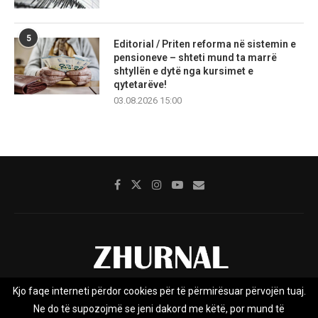
5
Editorial / Priten reforma në sistemin e
pensioneve – shteti mund ta marrë
shtyllën e dytë nga kursimet e
qytetarëve!
03.08.2026 15:00
Kjo faqe interneti përdor cookies për të përmirësuar përvojën tuaj.
Rreth nesh
Impresumi
Marketing
Kontakt
Ne do të supozojmë se jeni dakord me këtë, por mund të