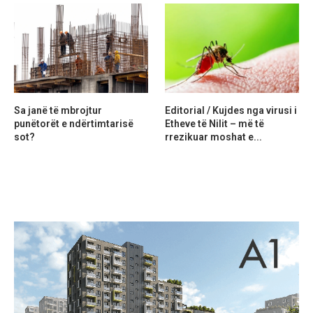
Sa janë të mbrojtur
Editorial / Kujdes nga virusi i
punëtorët e ndërtimtarisë
Etheve të Nilit – më të
sot?
rrezikuar moshat e...