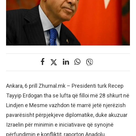
Ankara, 6 prill Zhurnal.mk – Presidenti turk Recep
Tayyip Erdogan tha se lufta që filloi më 28 shkurt në
Lindjen e Mesme vazhdon të marrë jetë njerëzish
pavarësisht përpjekjeve diplomatike, duke akuzuar
Izraelin për minimin e iniciativave që synojnë
përfundimin e konfliktit, raporton Anadolu.