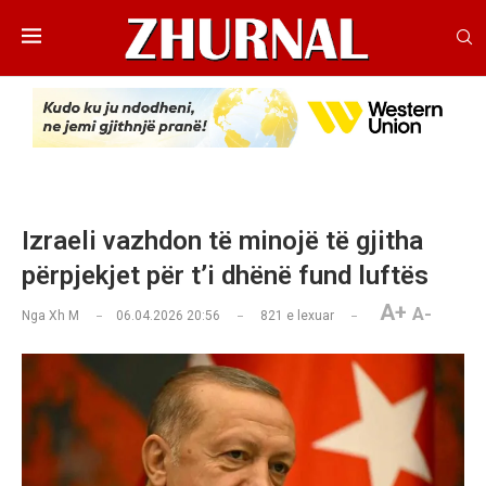
​​Izraeli vazhdon të minojë të gjitha
përpjekjet për t’i dhënë fund luftës
A+
A-
Nga
Xh M
06.04.2026 20:56
821
e lexuar