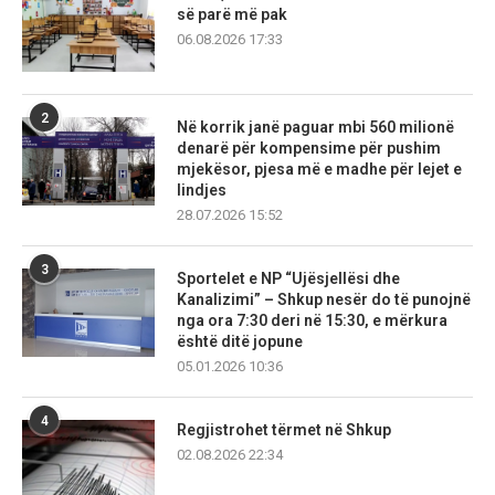
së parë më pak
06.08.2026 17:33
2
Në korrik janë paguar mbi 560 milionë
denarë për kompensime për pushim
mjekësor, pjesa më e madhe për lejet e
lindjes
28.07.2026 15:52
3
Sportelet e NP “Ujësjellësi dhe
Kanalizimi” – Shkup nesër do të punojnë
nga ora 7:30 deri në 15:30, e mërkura
është ditë jopune
05.01.2026 10:36
4
Regjistrohet tërmet në Shkup
02.08.2026 22:34