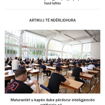
fund luftës
ARTIKUJ TË NDËRLIDHURA
Maturantët u kapën duke përdorur inteligjencën