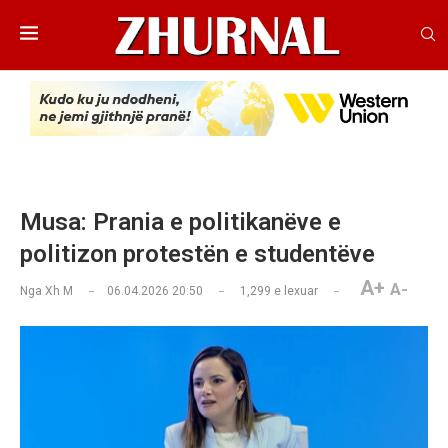
Musa: Prania e politikanëve e
politizon protestën e studentëve
A+
A-
Nga
Xh M
06.04.2026 20:50
1,299
e lexuar