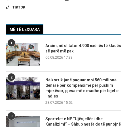
TIKTOK
MË TË LEXUARA
1
Arsim, në shtator 4.900 nxënës të klasës
së parë më pak
06.08.2026 17:33
2
Në korrik janë paguar mbi 560 milionë
denarë për kompensime për pushim
mjekësor, pjesa më e madhe për lejet e
lindjes
28.07.2026 15:52
3
Sportelet e NP “Ujësjellësi dhe
Kanalizimi” – Shkup nesër do të punojnë