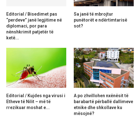
Editorial / Bisedimet pas
Sa janë të mbrojtur
“perdeve” janë legjitime në
punëtorët e ndërtimtarisë
diplomaci, por para
sot?
nënshkrimit patjetër të
ketë...
Editorial / Kujdes nga virusi i
A po zhvillohen nxënësit të
Etheve të Nilit – më të
barabartë përballë dallimeve
rrezikuar moshat e...
etnike dhe shkollave ku
mësojnë?