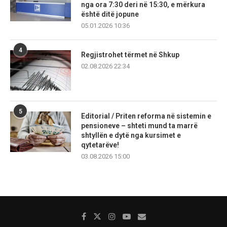
nga ora 7:30 deri në 15:30, e mërkura
është ditë jopune
05.01.2026 10:36
4
Regjistrohet tërmet në Shkup
02.08.2026 22:34
5
Editorial / Priten reforma në sistemin e
pensioneve – shteti mund ta marrë
shtyllën e dytë nga kursimet e
qytetarëve!
03.08.2026 15:00