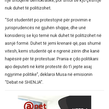
një shoqërie demokratike, por shtoi se kjo çështje
nuk duhet të politizohet.
“Sot studentët po protestojnë për provimin e
jurisprudencës në gjuhën shqipe, dhe unë
konsideroj se kjo temë nuk duhet të politizohet në
asnjë formë. Duhet të jemi krenarë që, pas shumë
vitesh, kemi studentë që e ngrenë zërin dhe kanë
hapësirë për të protestuar. Prania e çdo politikani
apo deputeti në këtë protestë do t’i jepte asaj
ngjyrime politike”, deklaroi Musa në emisionin
“Debat në SHENJA”.