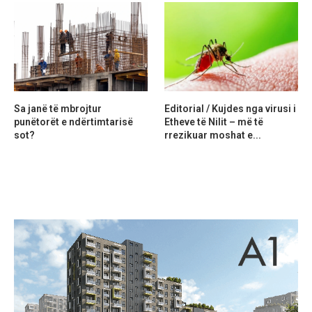
Sa janë të mbrojtur
Editorial / Kujdes nga virusi i
punëtorët e ndërtimtarisë
Etheve të Nilit – më të
sot?
rrezikuar moshat e...