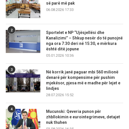
së parë më pak
06.08.2026 17:33
2
Sportelet e NP “Ujësjellësi dhe
Kanalizimi” – Shkup nesër do të punojnë
nga ora 7:30 deri në 15:30, e mërkura
është ditë jopune
05.01.2026 10:36
3
Në korrik janë paguar mbi 560 milionë
denarë për kompensime për pushim
mjekësor, pjesa më e madhe për lejet e
lindjes
28.07.2026 15:52
4
Mucunski: Qeveria punon për
zhbllokimin e eurointegrimeve, detajet
nuk thuhen
03.08.2026 16:35