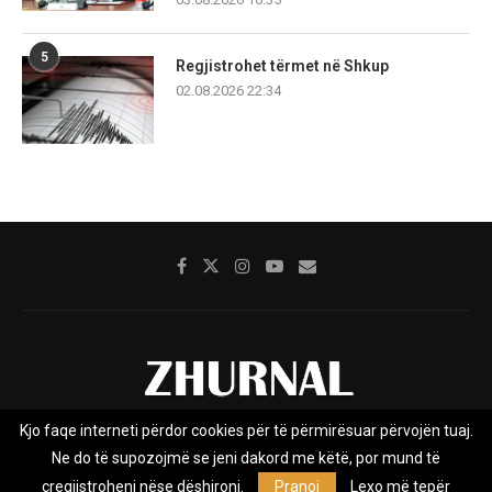
5
Regjistrohet tërmet në Shkup
02.08.2026 22:34
Kjo faqe interneti përdor cookies për të përmirësuar përvojën tuaj.
Rreth nesh
Impresumi
Marketing
Kontakt
Ne do të supozojmë se jeni dakord me këtë, por mund të
Privacy Policy
çregjistroheni nëse dëshironi.
Pranoj
Lexo më tepër