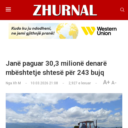
Janë paguar 30,3 milionë denarë
mbështetje shtesë për 243 bujq
A+
A-
Nga
Xh M
10.03.2026 21:08
2,927
e lexuar