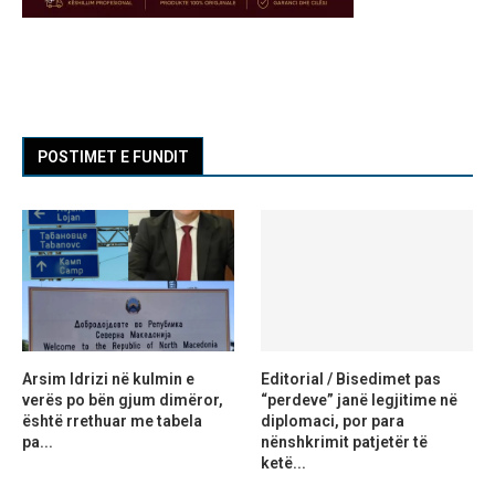
POSTIMET E FUNDIT
Arsim Idrizi në kulmin e
Editorial / Bisedimet pas
verës po bën gjum dimëror,
“perdeve” janë legjitime në
është rrethuar me tabela
diplomaci, por para
pa...
nënshkrimit patjetër të
ketë...