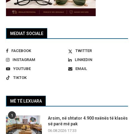
MEDIAT SOCIALE
FACEBOOK
TWITTER
INSTAGRAM
LINKEDIN
YOUTUBE
EMAIL
TIKTOK
MË TË LEXUARA
1
Arsim, në shtator 4.900 nxënës të klasës
së parë më pak
06.08.2026 17:33