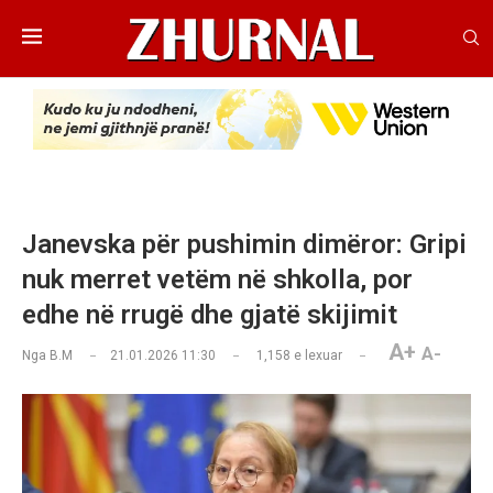
Janevska për pushimin dimëror: Gripi
nuk merret vetëm në shkolla, por
edhe në rrugë dhe gjatë skijimit
A+
A-
Nga
B.M
21.01.2026 11:30
1,158
e lexuar