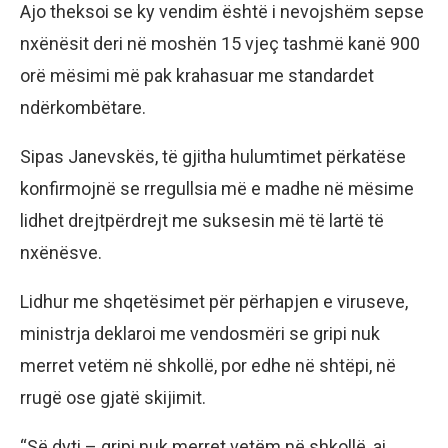
Ajo theksoi se ky vendim është i nevojshëm sepse
nxënësit deri në moshën 15 vjeç tashmë kanë 900
orë mësimi më pak krahasuar me standardet
ndërkombëtare.
Sipas Janevskës, të gjitha hulumtimet përkatëse
konfirmojnë se rregullsia më e madhe në mësime
lidhet drejtpërdrejt me suksesin më të lartë të
nxënësve.
Lidhur me shqetësimet për përhapjen e viruseve,
ministrja deklaroi me vendosmëri se gripi nuk
merret vetëm në shkollë, por edhe në shtëpi, në
rrugë ose gjatë skijimit.
“Së dyti – gripi nuk merret vetëm në shkollë, ai