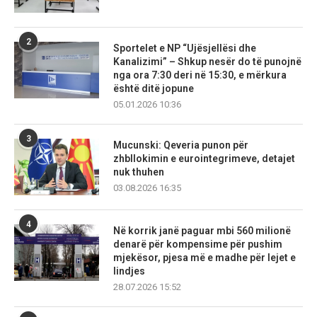
2
Sportelet e NP “Ujësjellësi dhe
Kanalizimi” – Shkup nesër do të punojnë
nga ora 7:30 deri në 15:30, e mërkura
është ditë jopune
05.01.2026 10:36
3
Mucunski: Qeveria punon për
zhbllokimin e eurointegrimeve, detajet
nuk thuhen
03.08.2026 16:35
4
Në korrik janë paguar mbi 560 milionë
denarë për kompensime për pushim
mjekësor, pjesa më e madhe për lejet e
lindjes
28.07.2026 15:52