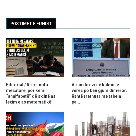
POSTIMET E FUNDIT
Editorial / Rritet nota
Arsim Idrizi në kulmin e
mesatare, por kemi
verës po bën gjum dimëror,
“analfabetë” që s’dinë as
është rrethuar me tabela
lexim e as matematikë!
pa...