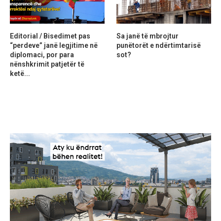
Editorial / Bisedimet pas
Sa janë të mbrojtur
“perdeve” janë legjitime në
punëtorët e ndërtimtarisë
diplomaci, por para
sot?
nënshkrimit patjetër të
ketë...