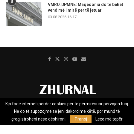
5
VMRO‑DPMNE: Maqedonia do të bëhet
vend më i mirë për të jetuar
03.08.2026 16:17
Kjo faqe interneti përdor cookies për të përmirësuar përvojën tuaj.
Rreth nesh
Impresumi
Marketing
Kontakt
Ne do të supozojmë se jeni dakord me këtë, por mund të
Privacy Policy
çregjistroheni nëse dëshironi.
Pranoj
Lexo më tepër
Zhurnal.mk është Agjenci e Lajmeve e pavarur, e themeluar në vitin
2009, që e mbulon Maqedoninë, Kosovën, Shqipërinë edhe lajmet