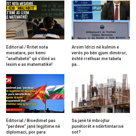
Editorial / Rritet nota
Arsim Idrizi në kulmin e
mesatare, por kemi
verës po bën gjum dimëror,
“analfabetë” që s’dinë as
është rrethuar me tabela
lexim e as matematikë!
pa...
Editorial / Bisedimet pas
Sa janë të mbrojtur
“perdeve” janë legjitime në
punëtorët e ndërtimtarisë
diplomaci, por para
sot?