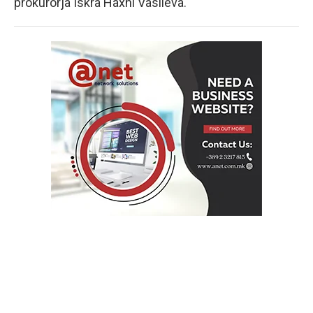
prokurorja Iskra Haxhi Vasileva.