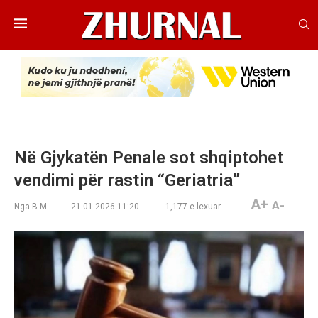
Në Gjykatën Penale sot shqiptohet
vendimi për rastin “Geriatria”
A+
A-
Nga
B.M
21.01.2026 11:20
1,177
e lexuar