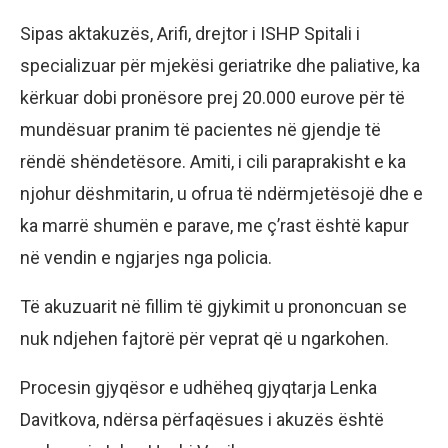
Sipas aktakuzës, Arifi, drejtor i ISHP Spitali i
specializuar për mjekësi geriatrike dhe paliative, ka
kërkuar dobi pronësore prej 20.000 eurove për të
mundësuar pranim të pacientes në gjendje të
rëndë shëndetësore. Amiti, i cili paraprakisht e ka
njohur dëshmitarin, u ofrua të ndërmjetësojë dhe e
ka marrë shumën e parave, me ç’rast është kapur
në vendin e ngjarjes nga policia.
Të akuzuarit në fillim të gjykimit u prononcuan se
nuk ndjehen fajtorë për veprat që u ngarkohen.
Procesin gjyqësor e udhëheq gjyqtarja Lenka
Davitkova, ndërsa përfaqësues i akuzës është