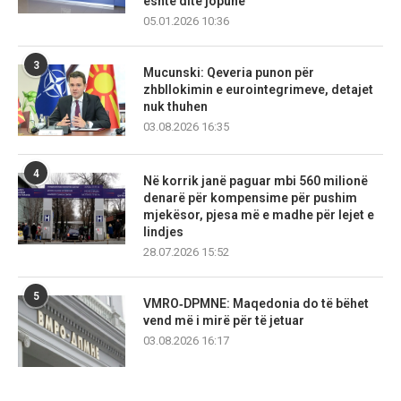
është ditë jopune
05.01.2026 10:36
3
Mucunski: Qeveria punon për
zhbllokimin e eurointegrimeve, detajet
nuk thuhen
03.08.2026 16:35
4
Në korrik janë paguar mbi 560 milionë
denarë për kompensime për pushim
mjekësor, pjesa më e madhe për lejet e
lindjes
28.07.2026 15:52
5
VMRO‑DPMNE: Maqedonia do të bëhet
vend më i mirë për të jetuar
03.08.2026 16:17