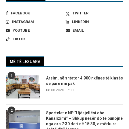
FACEBOOK
TWITTER
INSTAGRAM
LINKEDIN
YOUTUBE
EMAIL
TIKTOK
MË TË LEXUARA
1
Arsim, në shtator 4.900 nxënës të klasës
së parë më pak
06.08.2026 17:33
2
Sportelet e NP “Ujësjellësi dhe
Kanalizimi” – Shkup nesër do të punojnë
nga ora 7:30 deri në 15:30, e mërkura