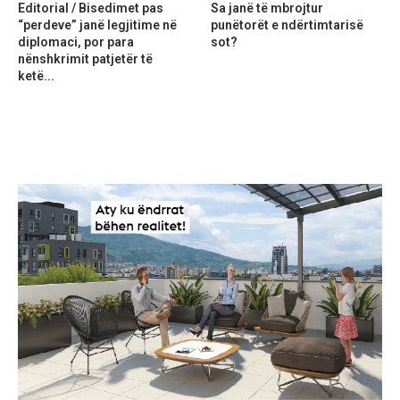
Editorial / Bisedimet pas
Sa janë të mbrojtur
“perdeve” janë legjitime në
punëtorët e ndërtimtarisë
diplomaci, por para
sot?
nënshkrimit patjetër të
ketë...