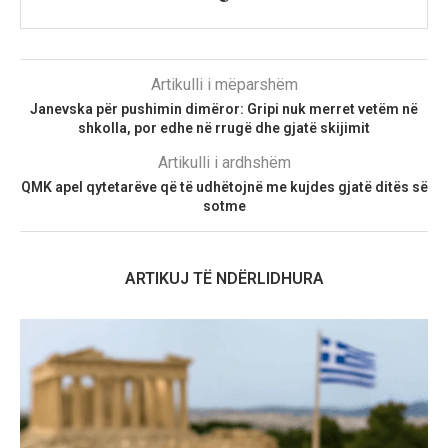
Artikulli i mëparshëm
Janevska për pushimin dimëror: Gripi nuk merret vetëm në
shkolla, por edhe në rrugë dhe gjatë skijimit
Artikulli i ardhshëm
QMK apel qytetarëve që të udhëtojnë me kujdes gjatë ditës së
sotme
ARTIKUJ TË NDËRLIDHURA