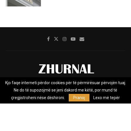
Kjo faqe interneti përdor cookies për të përmirësuar përvojën tuaj.
Rreth nesh
Impresumi
Marketing
Kontakt
Ne do të supozojmë se jeni dakord me këtë, por mund të
Privacy Policy
çregjistroheni nëse dëshironi.
Pranoj
Lexo më tepër
Zhurnal.mk është Agjenci e Lajmeve e pavarur, e themeluar në vitin
2009, që e mbulon Maqedoninë, Kosovën, Shqipërinë edhe lajmet
nga bota.
@2026 - All Right Reserved. Designed and Developed by