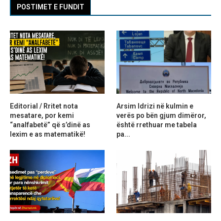
POSTIMET E FUNDIT
Editorial / Rritet nota
Arsim Idrizi në kulmin e
mesatare, por kemi
verës po bën gjum dimëror,
“analfabetë” që s’dinë as
është rrethuar me tabela
lexim e as matematikë!
pa...