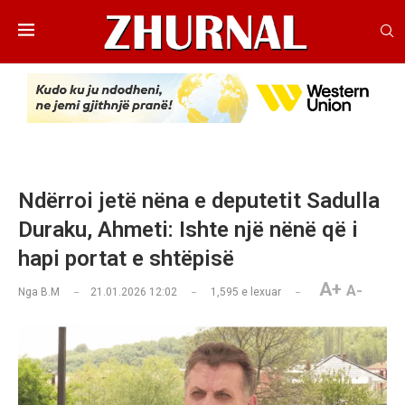
Ndërroi jetë nëna e deputetit Sadulla
Duraku, Ahmeti: Ishte një nënë që i
hapi portat e shtëpisë
A+
A-
Nga
B.M
21.01.2026 12:02
1,595
e lexuar