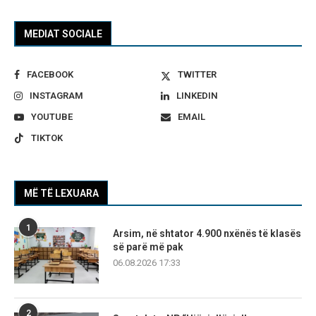
MEDIAT SOCIALE
FACEBOOK
TWITTER
INSTAGRAM
LINKEDIN
YOUTUBE
EMAIL
TIKTOK
MË TË LEXUARA
1
Arsim, në shtator 4.900 nxënës të klasës
së parë më pak
06.08.2026 17:33
2