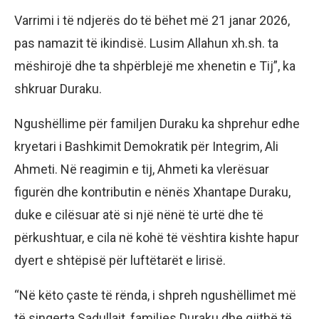
Varrimi i të ndjerës do të bëhet më 21 janar 2026,
pas namazit të ikindisë. Lusim Allahun xh.sh. ta
mëshirojë dhe ta shpërblejë me xhenetin e Tij”, ka
shkruar Duraku.
Ngushëllime për familjen Duraku ka shprehur edhe
kryetari i Bashkimit Demokratik për Integrim, Ali
Ahmeti. Në reagimin e tij, Ahmeti ka vlerësuar
figurën dhe kontributin e nënës Xhantape Duraku,
duke e cilësuar atë si një nënë të urtë dhe të
përkushtuar, e cila në kohë të vështira kishte hapur
dyert e shtëpisë për luftëtarët e lirisë.
“Në këto çaste të rënda, i shpreh ngushëllimet më
të sinqerta Sadullait, familjes Duraku dhe gjithë të