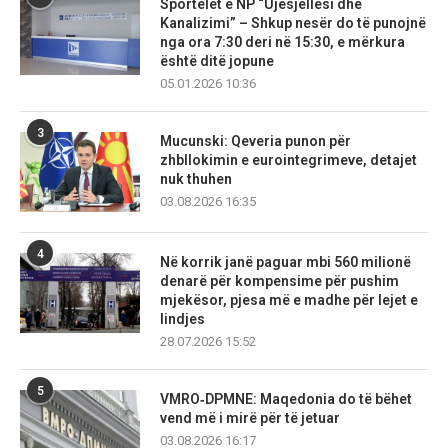
Sportelet e NP “Ujësjellësi dhe
Kanalizimi” – Shkup nesër do të punojnë
nga ora 7:30 deri në 15:30, e mërkura
është ditë jopune
05.01.2026 10:36
3
Mucunski: Qeveria punon për
zhbllokimin e eurointegrimeve, detajet
nuk thuhen
03.08.2026 16:35
4
Në korrik janë paguar mbi 560 milionë
denarë për kompensime për pushim
mjekësor, pjesa më e madhe për lejet e
lindjes
28.07.2026 15:52
5
VMRO‑DPMNE: Maqedonia do të bëhet
vend më i mirë për të jetuar
03.08.2026 16:17