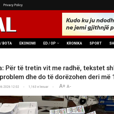
Privacy Policy
/ BOTA
EKONOMI
ED / OP
KRONIKA
SPORT
S
 Për të tretin vit me radhë, tekstet sh
 problem dhe do të dorëzohen deri më 
A+
A-
06.2026 12:02
1,163
e lexuar