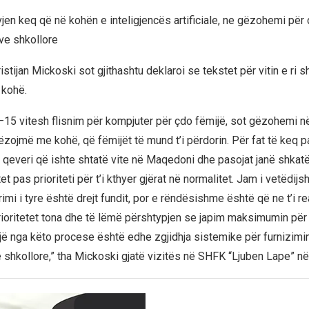
jen keq që në kohën e inteligjencës artificiale, ne gëzohemi pë
ve shkollore
istijan Mickoski sot gjithashtu deklaroi se tekstet për vitin e ri s
kohë.
15 vitesh flisnim për kompjuter për çdo fëmijë, sot gëzohemi n
rëzojmë me kohë, që fëmijët të mund t’i përdorin. Për fat të keq 
ë qeveri që ishte shtatë vite në Maqedoni dhe pasojat janë shkat
et pas prioriteti për t’i kthyer gjërat në normalitet. Jam i vetëdij
imi i tyre është drejt fundit, por e rëndësishme është që ne t’i r
ioritetet tona dhe të lëmë përshtypjen se japim maksimumin për t’
Një nga këto procese është edhe zgjidhja sistemike për furnizimi
 shkollore,” tha Mickoski gjatë vizitës në SHFK “Ljuben Lape” n