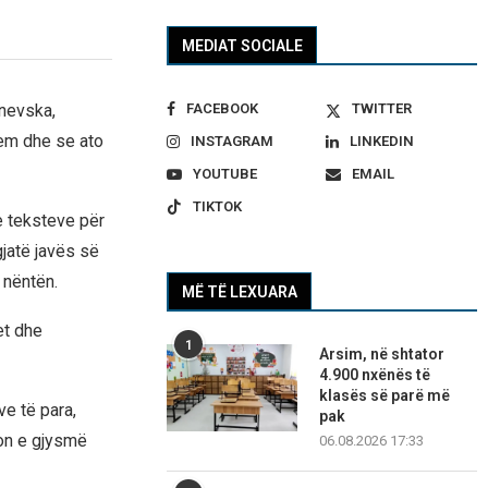
MEDIAT SOCIALE
FACEBOOK
TWITTER
nevska,
lem dhe se ato
INSTAGRAM
LINKEDIN
YOUTUBE
EMAIL
TIKTOK
e teksteve për
gjatë javës së
 nëntën.
MË TË LEXUARA
et dhe
1
Arsim, në shtator
4.900 nxënës të
klasës së parë më
ve të para,
pak
ion e gjysmë
06.08.2026 17:33