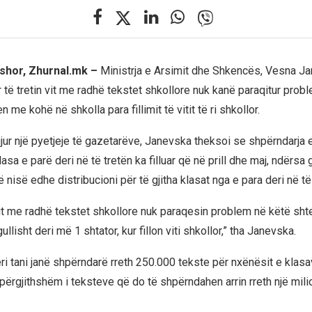
shor, Zhurnal.mk –
Ministrja e Arsimit dhe Shkencës, Vesna Ja
 të tretin vit me radhë tekstet shkollore nuk kanë paraqitur prob
 me kohë në shkolla para fillimit të vitit të ri shkollor.
gjur një pyetjeje të gazetarëve, Janevska theksoi se shpërndarja 
asa e parë deri në të tretën ka filluar që në prill dhe maj, ndërsa 
nisë edhe distribucioni për të gjitha klasat nga e para deri në të
 vit me radhë tekstet shkollore nuk paraqesin problem në këtë sht
llisht deri më 1 shtator, kur fillon viti shkollor,” tha Janevska.
ri tani janë shpërndarë rreth 250.000 tekste për nxënësit e klasa
 përgjithshëm i teksteve që do të shpërndahen arrin rreth një mil