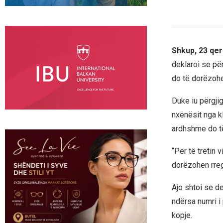
Shkup, 23 qer
deklaroi se për
do të dorëzohen
Duke iu përgji
nxënësit nga kl
ardhshme do të 
“Për të tretin
dorëzohen rregu
Ajo shtoi se de
ndërsa numri i
kopje.