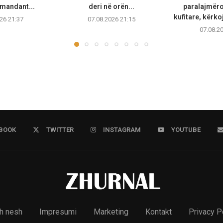
mandant...
deri në orën...
paralajmëro
kufitare, kërko
26 21:37
07.08.2026 21:15
07.08.2
BOOK
TWITTER
INSTAGRAM
YOUTUBE
h nesh
Impresumi
Marketing
Kontakt
Privacy P