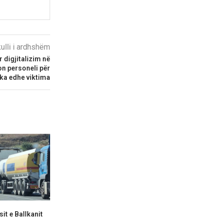
kulli i ardhshëm
ër digjitalizim në
n personeli për
ka edhe viktima
it e Ballkanit
KSHZ-ja nis përgatitjet për
Në Tabanoc 