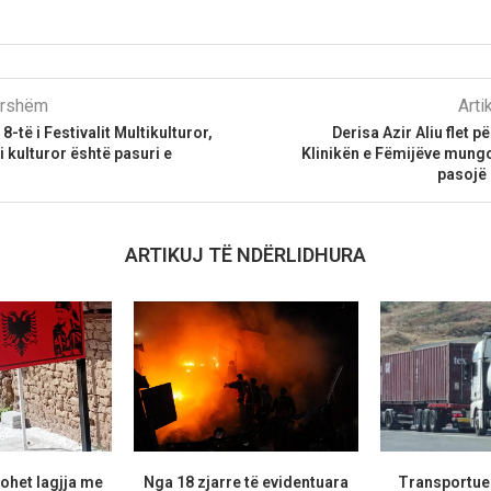
parshëm
Arti
8-të i Festivalit Multikulturor,
Derisa Azir Aliu flet p
ti kulturor është pasuri e
Klinikën e Fëmijëve mungo
pasojë 
ARTIKUJ TË NDËRLIDHURA
ohet lagjja me
Nga 18 zjarre të evidentuara
Transportues