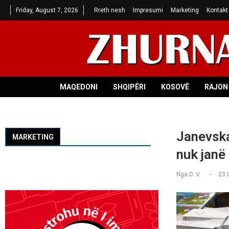
Friday, August 7, 2026
Rreth nesh
Impresumi
Marketing
Kontakt
MAQEDONI
SHQIPËRI
KOSOVË
RAJON 
Janevska:
MARKETING
nuk janë
Nga
D. V.
23.