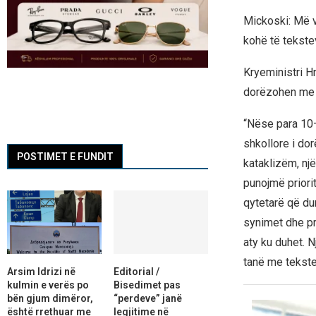
Mickoski: Më v
kohë të tekste
Kryeministri Hr
dorëzohen me 
“Nëse para 10–
shkollore i do
POSTIMET E FUNDIT
kataklizëm, nj
punojmë priorit
qytetarë që dur
synimet dhe pr
aty ku duhet. 
tanë me tekste
Arsim Idrizi në
Editorial /
kulmin e verës po
Bisedimet pas
bën gjum dimëror,
“perdeve” janë
është rrethuar me
legjitime në