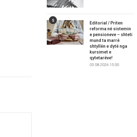
5
Editorial / Priten
reforma në sistemin
e pensioneve – shteti
mund ta marrë
shtyllën e dytë nga
kursimet e
qytetarëve!
03.08.2026 15:00