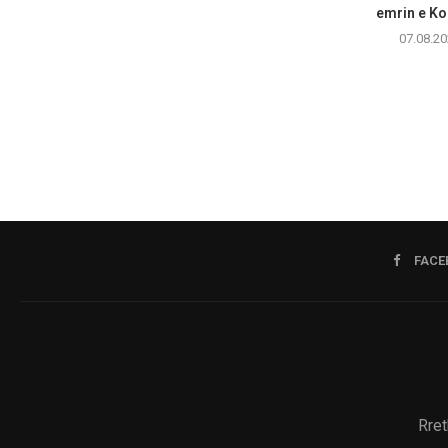
emrin e Ko
07.08.20
FACE
Rret