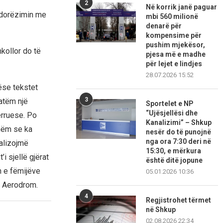
2
Në korrik janë paguar
r dorëzimin me
mbi 560 milionë
denarë për
kompensime për
pushim mjekësor,
hkollor do të
pjesa më e madhe
për lejet e lindjes
28.07.2026 15:52
ëse tekstet
3
patëm një
Sportelet e NP
“Ujësjellësi dhe
ërruese. Po
Kanalizimi” – Shkup
shëm se ka
nesër do të punojnë
nga ora 7:30 deri në
ealizojmë
15:30, e mërkura
i sjellë gjërat
është ditë jopune
n e fëmijëve
05.01.2026 10:36
ë Aerodrom.
4
Regjistrohet tërmet
në Shkup
02.08.2026 22:34