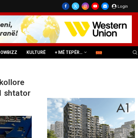
Login
HOWBIZZ
KULTURË
+ MË TEPËR…
kollore
1 shtator