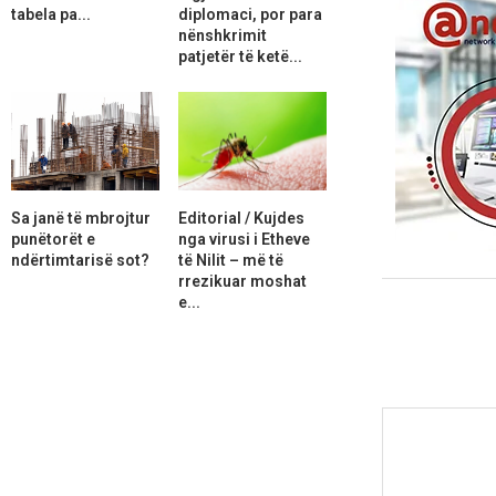
tabela pa...
diplomaci, por para
nënshkrimit
patjetër të ketë...
Sa janë të mbrojtur
Editorial / Kujdes
punëtorët e
nga virusi i Etheve
ndërtimtarisë sot?
të Nilit – më të
rrezikuar moshat
e...