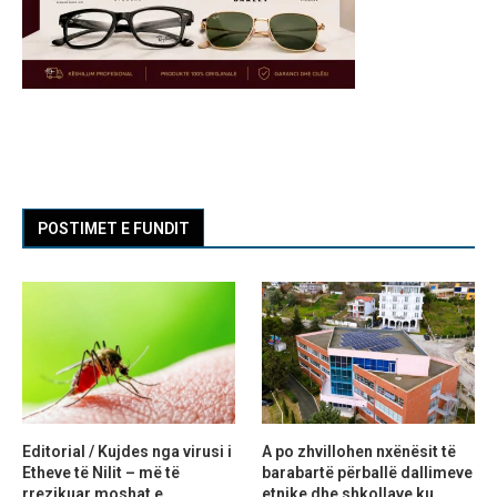
POSTIMET E FUNDIT
Editorial / Kujdes nga virusi i
A po zhvillohen nxënësit të
Etheve të Nilit – më të
barabartë përballë dallimeve
rrezikuar moshat e...
etnike dhe shkollave ku