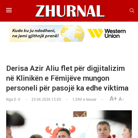
Derisa Azir Aliu flet për digjitalizim
në Klinikën e Fëmijëve mungon
personeli për pasojë ka edhe viktima
A+
A-
Nga
D. V.
23.06.2026 12:03
1,590
e lexuar