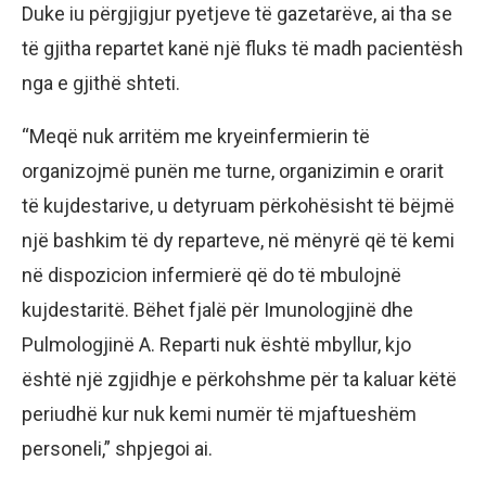
Duke iu përgjigjur pyetjeve të gazetarëve, ai tha se
të gjitha repartet kanë një fluks të madh pacientësh
nga e gjithë shteti.
“Meqë nuk arritëm me kryeinfermierin të
organizojmë punën me turne, organizimin e orarit
të kujdestarive, u detyruam përkohësisht të bëjmë
një bashkim të dy reparteve, në mënyrë që të kemi
në dispozicion infermierë që do të mbulojnë
kujdestaritë. Bëhet fjalë për Imunologjinë dhe
Pulmologjinë A. Reparti nuk është mbyllur, kjo
është një zgjidhje e përkohshme për ta kaluar këtë
periudhë kur nuk kemi numër të mjaftueshëm
personeli,” shpjegoi ai.