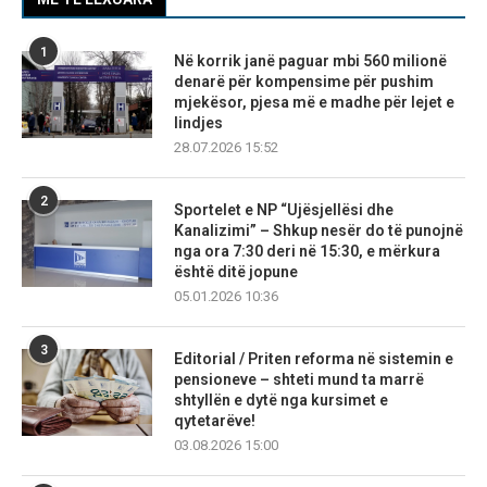
1
Në korrik janë paguar mbi 560 milionë
denarë për kompensime për pushim
mjekësor, pjesa më e madhe për lejet e
lindjes
28.07.2026 15:52
2
Sportelet e NP “Ujësjellësi dhe
Kanalizimi” – Shkup nesër do të punojnë
nga ora 7:30 deri në 15:30, e mërkura
është ditë jopune
05.01.2026 10:36
3
Editorial / Priten reforma në sistemin e
pensioneve – shteti mund ta marrë
shtyllën e dytë nga kursimet e
qytetarëve!
03.08.2026 15:00