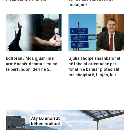
mësojnë?
Editorial / Mos gjuani me
Gjuha shqipe anashkalohet
armë nëpër dasma – mund
në tabelat orientuese për
të përfundoni deri në 5...
fshatin e banuar plotësisht
me shqiptarë, Llojan, kur...