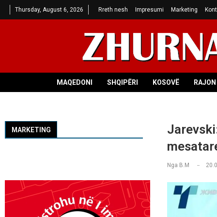
Thursday, August 6, 2026
Rreth nesh
Impresumi
Marketing
Kont
MAQEDONI
SHQIPËRI
KOSOVË
RAJON 
Jarevski:
MARKETING
mesatare
Nga
B.M
20.