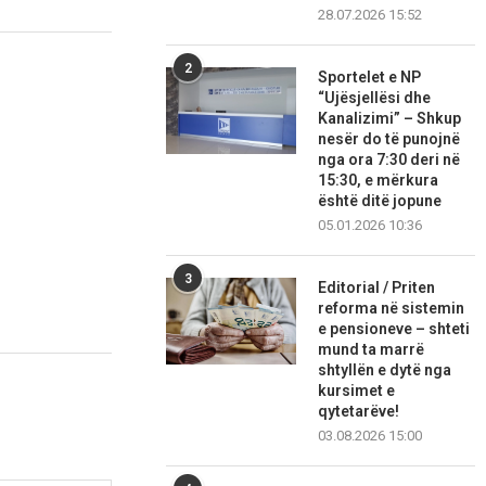
28.07.2026 15:52
2
Sportelet e NP
“Ujësjellësi dhe
Kanalizimi” – Shkup
nesër do të punojnë
nga ora 7:30 deri në
15:30, e mërkura
është ditë jopune
05.01.2026 10:36
3
Editorial / Priten
reforma në sistemin
e pensioneve – shteti
mund ta marrë
shtyllën e dytë nga
kursimet e
qytetarëve!
03.08.2026 15:00