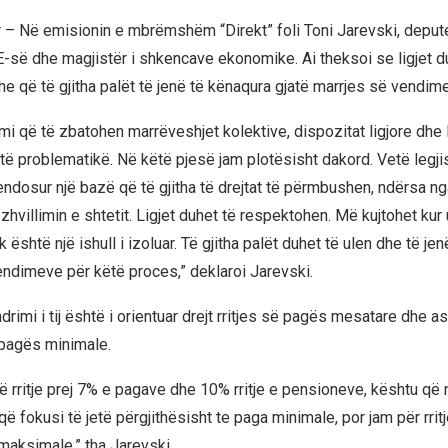
r – Në emisionin e mbrëmshëm “Direkt” foli Toni Jarevski, deput
 dhe magjistër i shkencave ekonomike. Ai theksoi se ligjet du
e që të gjitha palët të jenë të kënaqura gjatë marrjes së vendim
i që të zbatohen marrëveshjet kolektive, dispozitat ligjore dhe l
të problematikë. Në këtë pjesë jam plotësisht dakord. Vetë legji
vendosur një bazë që të gjitha të drejtat të përmbushen, ndërsa nga
hvillimin e shtetit. Ligjet duhet të respektohen. Më kujtohet kur 
k është një ishull i izoluar. Të gjitha palët duhet të ulen dhe të je
endimeve për këtë proces,” deklaroi Jarevski.
drimi i tij është i orientuar drejt rritjes së pagës mesatare dhe a
 pagës minimale.
ë rritje prej 7% e pagave dhe 10% rritje e pensioneve, kështu që
që fokusi të jetë përgjithësisht te paga minimale, por jam për rri
aksimale,” tha Jarevski.