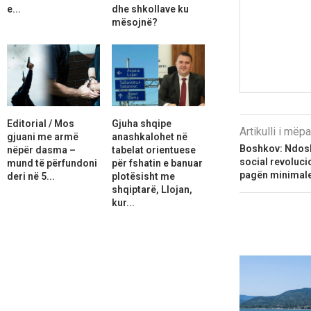
e...
dhe shkollave ku
mësojnë?
Editorial / Mos
Gjuha shqipe
Artikulli i më
gjuani me armë
anashkalohet në
Boshkov: Ndosh
nëpër dasma –
tabelat orientuese
social revoluci
mund të përfundoni
për fshatin e banuar
pagën minimal
deri në 5...
plotësisht me
shqiptarë, Llojan,
kur...