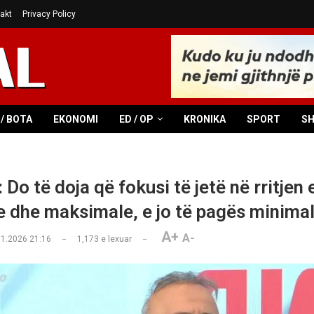
akt
Privacy Policy
/ BOTA
EKONOMI
ED / OP
KRONIKA
SPORT
S
 Do të doja që fokusi të jetë në rritjen
 dhe maksimale, e jo të pagës minima
A+
A-
01.2026 21:16
1,173
e lexuar