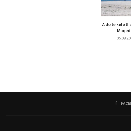
A do të ketë th
Maqedo
05.08.20
FACE