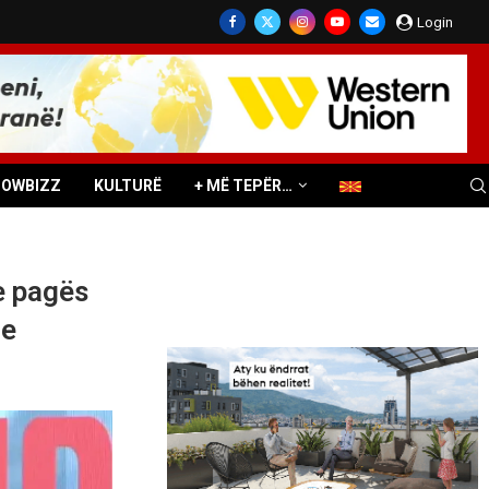
Login
HOWBIZZ
KULTURË
+ MË TEPËR…
 e pagës
le