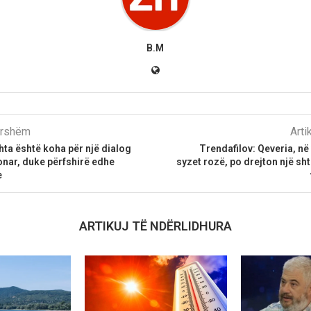
B.M
parshëm
Arti
ta është koha për një dialog
Trendafilov: Qeveria, në
onar, duke përfshirë edhe
syzet rozë, po drejton një sh
e
ARTIKUJ TË NDËRLIDHURA