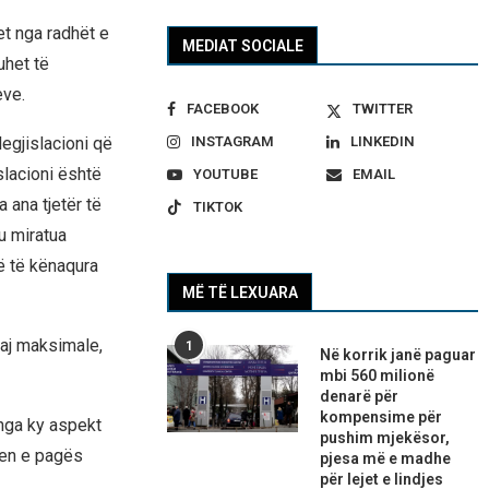
et nga radhët e
MEDIAT SOCIALE
het të
eve.
FACEBOOK
TWITTER
egjislacioni që
INSTAGRAM
LINKEDIN
slacioni është
YOUTUBE
EMAIL
 ana tjetër të
TIKTOK
u miratua
në të kënaqura
MË TË LEXUARA
saj maksimale,
1
Në korrik janë paguar
mbi 560 milionë
denarë për
kompensime për
 nga ky aspekt
pushim mjekësor,
tjen e pagës
pjesa më e madhe
për lejet e lindjes