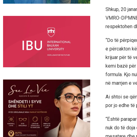
Shkup, 20 jana
VMRO-DPMNE-së
respektohen dh
“Do të përpiqem
e përcakton kë
krijuar për të 
kemi bazë për z
formula. Kjo nu
në marrjen e v
Ai shtoi se qën
por jo edhe të
“Është parapar
nuk do të doja 
mesatare dhe m