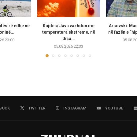
atësirë edhe në
Kujdes/ Java vazhdon me
Arsovski: Ma
ninë...
temperatura ekstreme, në
në fazën e “hip
disa...
26 23:00
05.08.2
05.08.2026 22:33
BOOK
TWITTER
INSTAGRAM
YOUTUBE