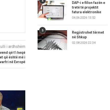
4
DAP-i e fillon fazën e
tretë të projektit
fatura elektronike
04.06.2026 13:52
5
Regjistrohet tërmet
në Shkup
02.08.2026 22:34
kulli i ardhshëm
 vend që t’i heqë
tet që është më i
varfri në Evropë