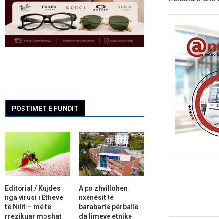
POSTIMET E FUNDIT
Editorial / Kujdes
A po zhvillohen
nga virusi i Etheve
nxënësit të
të Nilit – më të
barabartë përballë
rrezikuar moshat
dallimeve etnike