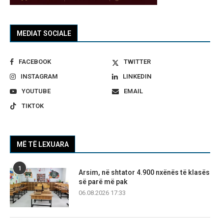
MEDIAT SOCIALE
FACEBOOK
TWITTER
INSTAGRAM
LINKEDIN
YOUTUBE
EMAIL
TIKTOK
MË TË LEXUARA
1
Arsim, në shtator 4.900 nxënës të klasës
së parë më pak
06.08.2026 17:33