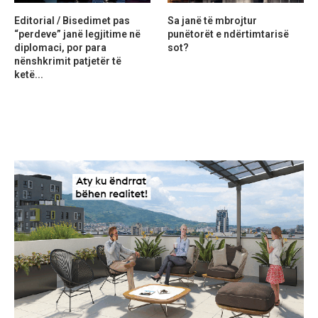
Editorial / Bisedimet pas
Sa janë të mbrojtur
“perdeve” janë legjitime në
punëtorët e ndërtimtarisë
diplomaci, por para
sot?
nënshkrimit patjetër të
ketë...