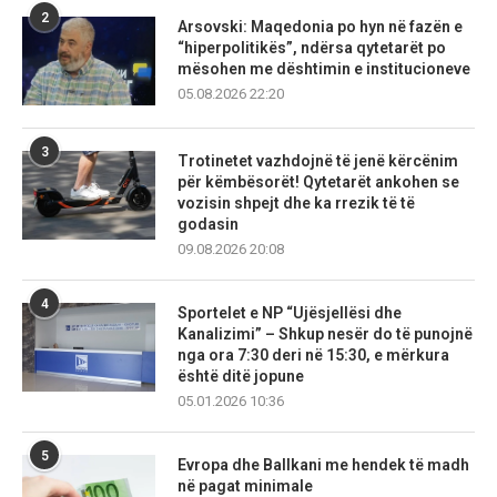
2
Arsovski: Maqedonia po hyn në fazën e
“hiperpolitikës”, ndërsa qytetarët po
mësohen me dështimin e institucioneve
05.08.2026 22:20
3
Trotinetet vazhdojnë të jenë kërcënim
për këmbësorët! Qytetarët ankohen se
vozisin shpejt dhe ka rrezik të të
godasin
09.08.2026 20:08
4
Sportelet e NP “Ujësjellësi dhe
Kanalizimi” – Shkup nesër do të punojnë
nga ora 7:30 deri në 15:30, e mërkura
është ditë jopune
05.01.2026 10:36
5
Evropa dhe Ballkani me hendek të madh
në pagat minimale