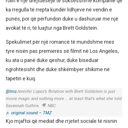
rolin e një drejtueseje të suksesshme kompanie që
ka rregulla të rrepta kundër lidhjeve në vendin e
punës, por që përfundon duke u dashuruar me një
avokat të ri, të luajtur nga Brett Goldstein.
Spekulimet për një romancë të mundshme mes
tyre nisën pas premierës së filmit në Los Angeles,
ku ata u panë duke qeshur, duke biseduar
ngrohtësisht dhe duke shkëmbyer shikime në
tapetin e kuq.
@tmz
Jennifer Lopez’s flirtation with Brett Goldstein is just
movie magic and nothing more … at least that’s what she told
Savannah Guthrie. 🎥: NBC
♬ original sound – TMZ
Kjo mjaftoi që mediat dhe rrjetet sociale të nisnin