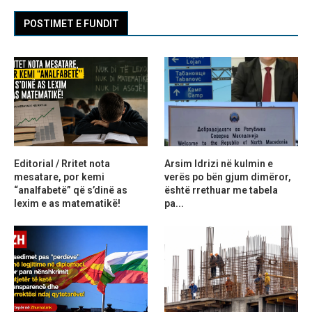
POSTIMET E FUNDIT
Editorial / Rritet nota
Arsim Idrizi në kulmin e
mesatare, por kemi
verës po bën gjum dimëror,
“analfabetë” që s’dinë as
është rrethuar me tabela
lexim e as matematikë!
pa...