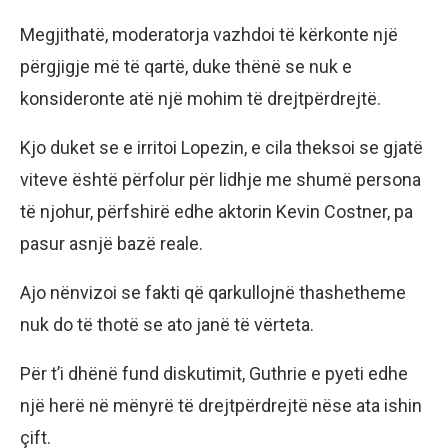
Megjithatë, moderatorja vazhdoi të kërkonte një
përgjigje më të qartë, duke thënë se nuk e
konsideronte atë një mohim të drejtpërdrejtë.
Kjo duket se e irritoi Lopezin, e cila theksoi se gjatë
viteve është përfolur për lidhje me shumë persona
të njohur, përfshirë edhe aktorin Kevin Costner, pa
pasur asnjë bazë reale.
Ajo nënvizoi se fakti që qarkullojnë thashetheme
nuk do të thotë se ato janë të vërteta.
Për t’i dhënë fund diskutimit, Guthrie e pyeti edhe
një herë në mënyrë të drejtpërdrejtë nëse ata ishin
çift.