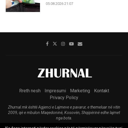
05.08.2026 21:07
Rreth nesh
Impresumi
Marketing
Kontakt
Privacy Policy
Zhurnal.mk është Agjenci e Lajmeve e pavarur, e themeluar në vitin
2009, që e mbulon Maqedoninë, Kosovën, Shqipërinë edhe lajmet
nga bota.