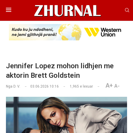
Jennifer Lopez mohon lidhjen me
aktorin Brett Goldstein
A+
A-
Nga
D. V.
03.06.2026 10:16
1,965
e lexuar