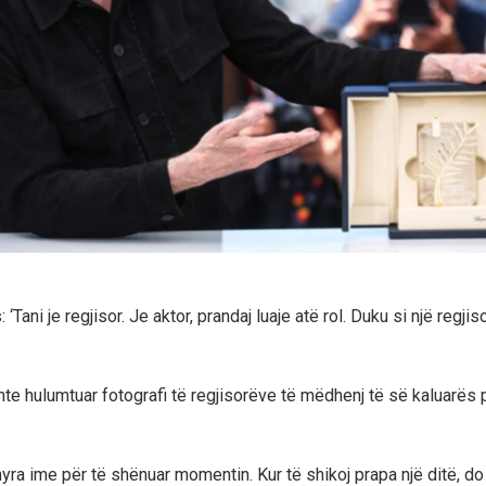
 ‘Tani je regjisor. Je aktor, prandaj luaje atë rol. Duku si një regjisor
hte hulumtuar fotografi të regjisorëve të mëdhenj të së kaluarës p
ra ime për të shënuar momentin. Kur të shikoj prapa një ditë, do t