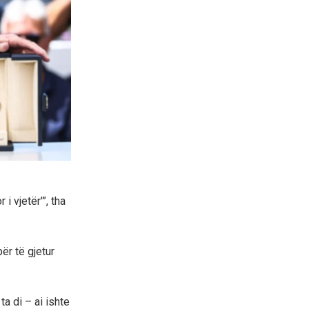
 i vjetër'”, tha
ër të gjetur
a di – ai ishte