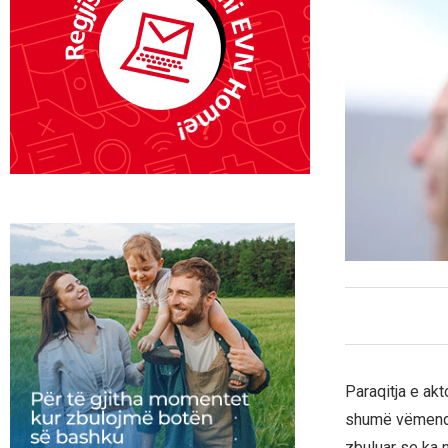
Paraqitja e akt
shumë vëmendje
zbuluar se ka 