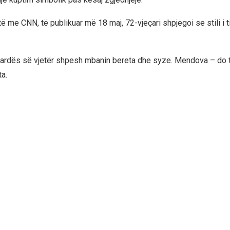
të me CNN, të publikuar më 18 maj, 72-vjeçari shpjegoi se stili i ti
gardës së vjetër shpesh mbanin bereta dhe syze. Mendova – do të
ta.