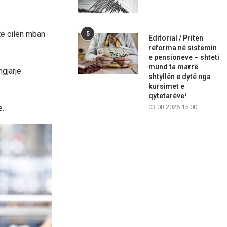
të cilën mban
5
Editorial / Priten
reforma në sistemin
e pensioneve – shteti
mund ta marrë
gjarje
shtyllën e dytë nga
kursimet e
qytetarëve!
03.08.2026 15:00
ë.