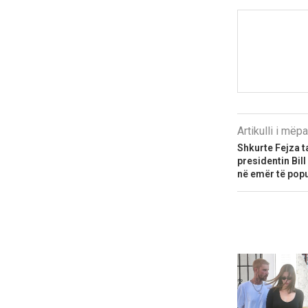
Artikulli i më
Shkurte Fejza 
presidentin Bil
në emër të popu