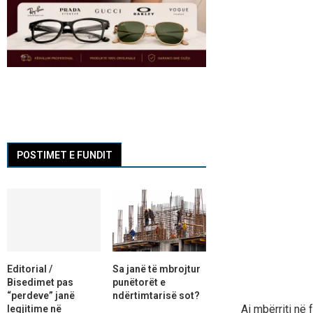
POSTIMET E FUNDIT
Editorial /
Sa janë të mbrojtur
Bisedimet pas
punëtorët e
“perdeve” janë
ndërtimtarisë sot?
Ai mbërriti në 
legjitime në