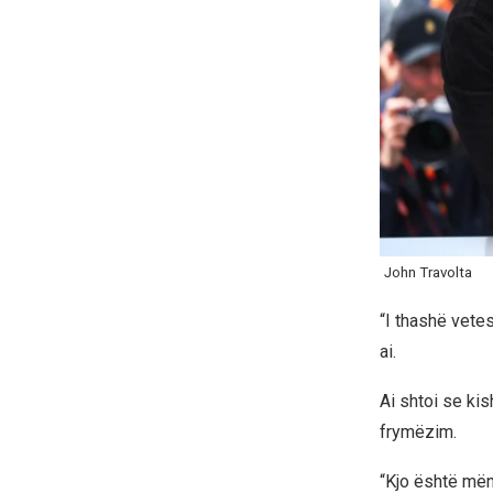
John Travolta
“I thashë vetes:
ai.
Ai shtoi se kis
frymëzim.
“Kjo është mëny