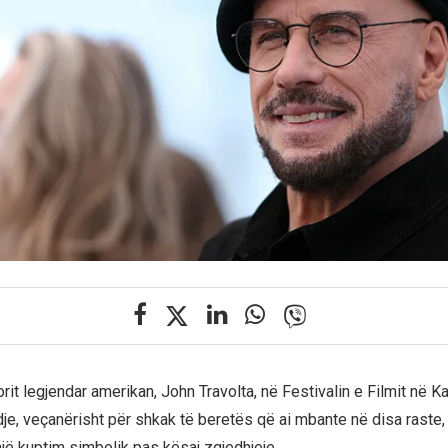
orit legjendar amerikan, John Travolta, në Festivalin e Filmit në K
, veçanërisht për shkak të beretës që ai mbante në disa raste, 
një kuptim simbolik pas kësaj zgjedhjeje.