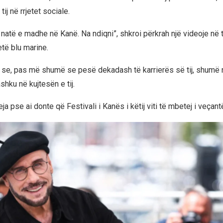
ij në rrjetet sociale.
 natë e madhe në Kanë. Na ndiqni”, shkroi përkrah një videoje në 
etë blu marine.
i se, pas më shumë se pesë dekadash të karrierës së tij, shumë n
hku në kujtesën e tij.
ja pse ai donte që Festivali i Kanës i këtij viti të mbetej i veçant