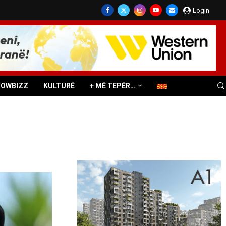
Login
HOWBIZZ
KULTURË
+ MË TEPËR…