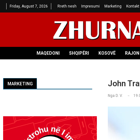
Friday, August 7, 2026
Rreth nesh
Impresumi
Marketing
Kontakt
MAQEDONI
SHQIPËRI
KOSOVË
RAJON 
John Tra
MARKETING
Nga
D. V.
19.