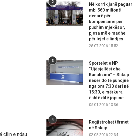
2
Në korrik janë paguar
mbi 560 milionë
denarë për
kompensime për
pushim mjekësor,
pjesa më e madhe
për lejet e lindjes
28.07.2026 15:52
3
Sportelet e NP
“Ujësjellësi dhe
Kanalizimi” – Shkup
nesër do të punojnë
nga ora 7:30 deri në
15:30, e mërkura
është ditë jopune
05.01.2026 10:36
4
Regjistrohet tërmet
në Shkup
ë cilin e ndau
02.08.2026 22:34