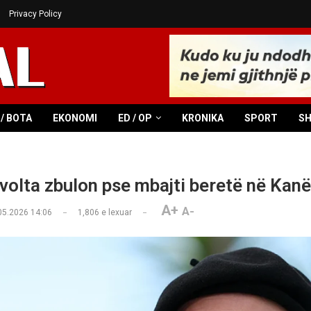
Privacy Policy
/ BOTA
EKONOMI
ED / OP
KRONIKA
SPORT
S
volta zbulon pse mbajti beretë në Kanë
A+
A-
05.2026 14:06
1,806
e lexuar