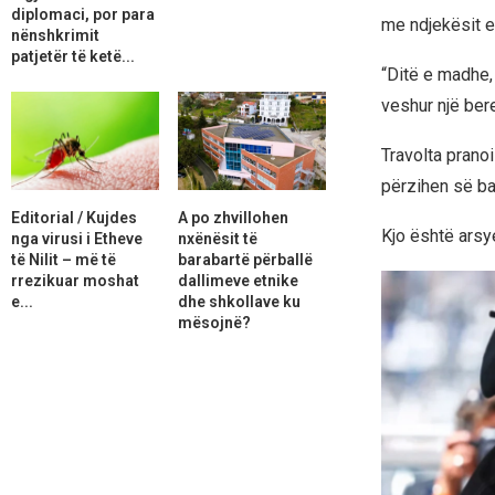
diplomaci, por para
me ndjekësit e t
nënshkrimit
patjetër të ketë...
“Ditë e madhe,
veshur një ber
Travolta prano
përzihen së bas
Editorial / Kujdes
A po zhvillohen
Kjo është arsye
nga virusi i Etheve
nxënësit të
të Nilit – më të
barabartë përballë
rrezikuar moshat
dallimeve etnike
e...
dhe shkollave ku
mësojnë?