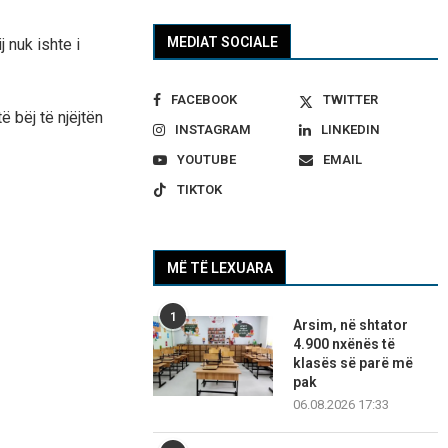
MEDIAT SOCIALE
j nuk ishte i
FACEBOOK
TWITTER
 bëj të njëjtën
INSTAGRAM
LINKEDIN
YOUTUBE
EMAIL
TIKTOK
MË TË LEXUARA
1
Arsim, në shtator
4.900 nxënës të
klasës së parë më
pak
06.08.2026 17:33