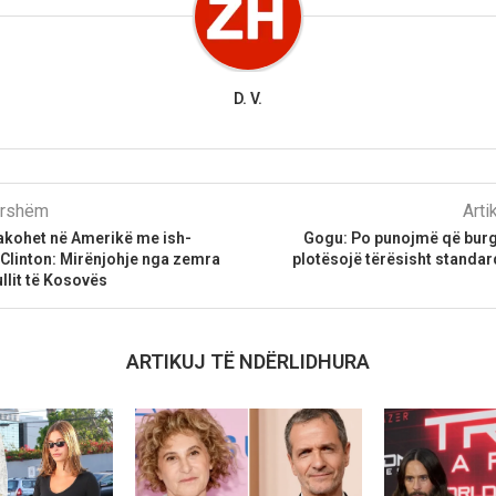
D. V.
parshëm
Arti
takohet në Amerikë me ish-
Gogu: Po punojmë që burgu
l Clinton: Mirënjohje nga zemra
plotësojë tërësisht standard
llit të Kosovës
ARTIKUJ TË NDËRLIDHURA