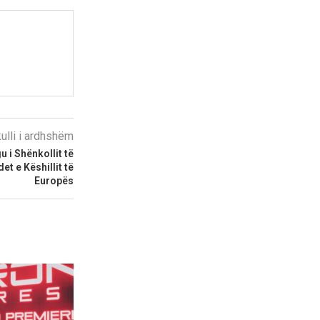
kulli i ardhshëm
 i Shënkollit të
et e Këshillit të
Europës