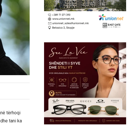
anë tërhoqi
dhe tani ka