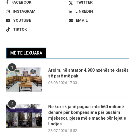
FACEBOOK
TWITTER
INSTAGRAM
LINKEDIN
YOUTUBE
EMAIL
TIKTOK
MË TË LEXUARA
1
Arsim, në shtator 4.900 nxënës të klasës
së parë më pak
06.08.2026 17:33
2
Në korrik janë paguar mbi 560 milionë
denarë për kompensime për pushim
mjekësor, pjesa më e madhe për lejet e
lindjes
28.07.2026 15:52