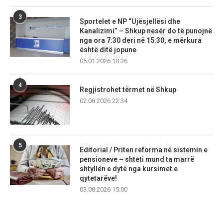
3
Sportelet e NP “Ujësjellësi dhe
Kanalizimi” – Shkup nesër do të punojnë
nga ora 7:30 deri në 15:30, e mërkura
është ditë jopune
05.01.2026 10:36
4
Regjistrohet tërmet në Shkup
02.08.2026 22:34
5
Editorial / Priten reforma në sistemin e
pensioneve – shteti mund ta marrë
shtyllën e dytë nga kursimet e
qytetarëve!
03.08.2026 15:00