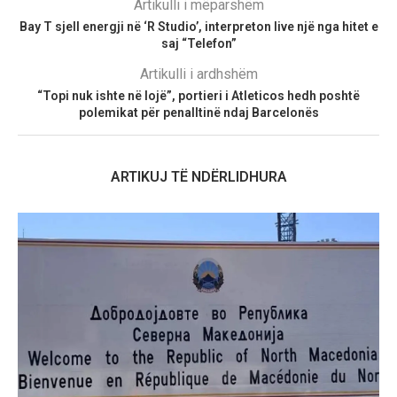
Artikulli i mëparshëm
Bay T sjell energji në ‘R Studio’, interpreton live një nga hitet e
saj “Telefon”
Artikulli i ardhshëm
“Topi nuk ishte në lojë”, portieri i Atleticos hedh poshtë
polemikat për penalltinë ndaj Barcelonës
ARTIKUJ TË NDËRLIDHURA