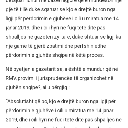
detajuar lidhur me bazën ligjore që e mundëson një
gjë të tillë duke sqaruar se kjo e drejtë buron nga
ligji për përdorimin e gjuhëve i cili u miratua me 14
janar 2019, dhe i cili hyri në fuqi tetë ditë pas
shpalljes në gazetën zyrtare, duke shtuar se ligji ka
një gamë të gjerë zbatimi dhe përfshin edhe
përdorimin e gjuhës shqipe në këtë proces.
Në pyetjen e gazetarit se, a është e mundur që në
RMV, provimi i jurisprudencës të organizohet në
gjuhën shqipe?, ai u përgjigj:
“Absolutisht që po, kjo e drejtë buron nga ligji për
përdorimin e gjuhëve i cili u miratua me 14 janar
2019, dhe i cili hyri në fuqi tetë ditë pas shpalljes në