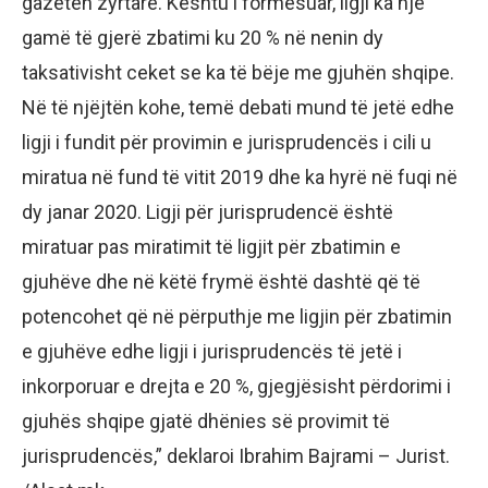
gazetën zyrtare. Kështu i formësuar, ligji ka një
gamë të gjerë zbatimi ku 20 % në nenin dy
taksativisht ceket se ka të bëje me gjuhën shqipe.
Në të njëjtën kohe, temë debati mund të jetë edhe
ligji i fundit për provimin e jurisprudencës i cili u
miratua në fund të vitit 2019 dhe ka hyrë në fuqi në
dy janar 2020. Ligji për jurisprudencë është
miratuar pas miratimit të ligjit për zbatimin e
gjuhëve dhe në këtë frymë është dashtë që të
potencohet që në përputhje me ligjin për zbatimin
e gjuhëve edhe ligji i jurisprudencës të jetë i
inkorporuar e drejta e 20 %, gjegjësisht përdorimi i
gjuhës shqipe gjatë dhënies së provimit të
jurisprudencës,” deklaroi Ibrahim Bajrami – Jurist.