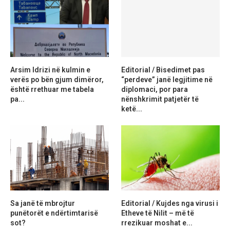
Arsim Idrizi në kulmin e
Editorial / Bisedimet pas
verës po bën gjum dimëror,
“perdeve” janë legjitime në
është rrethuar me tabela
diplomaci, por para
pa...
nënshkrimit patjetër të
ketë...
Sa janë të mbrojtur
Editorial / Kujdes nga virusi i
punëtorët e ndërtimtarisë
Etheve të Nilit – më të
sot?
rrezikuar moshat e...