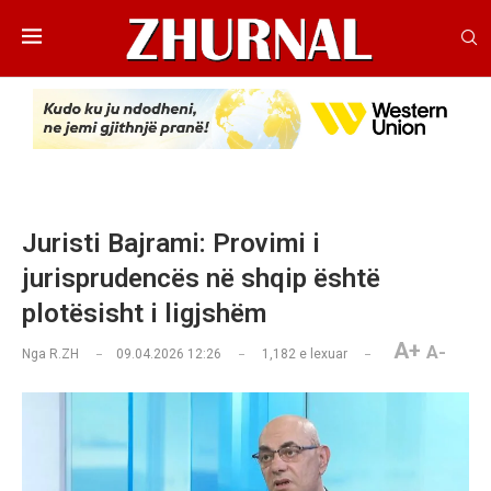
Juristi Bajrami: Provimi i
jurisprudencës në shqip është
plotësisht i ligjshëm
A+
A-
Nga
R.ZH
09.04.2026 12:26
1,182
e lexuar