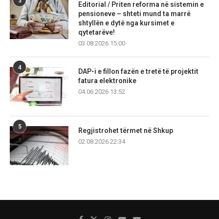
3
Editorial / Priten reforma në sistemin e
pensioneve – shteti mund ta marrë
shtyllën e dytë nga kursimet e
qytetarëve!
03.08.2026 15:00
4
DAP-i e fillon fazën e tretë të projektit
fatura elektronike
04.06.2026 13:52
5
Regjistrohet tërmet në Shkup
02.08.2026 22:34