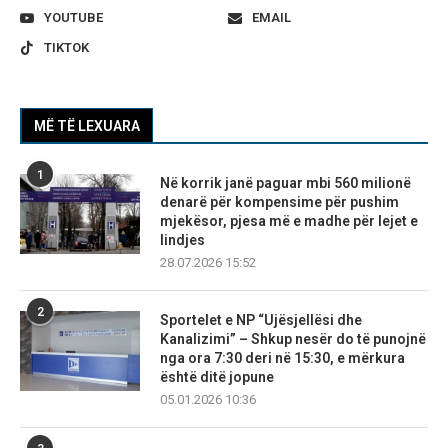
YOUTUBE
EMAIL
TIKTOK
MË TË LEXUARA
1
Në korrik janë paguar mbi 560 milionë
denarë për kompensime për pushim
mjekësor, pjesa më e madhe për lejet e
lindjes
28.07.2026 15:52
2
Sportelet e NP “Ujësjellësi dhe
Kanalizimi” – Shkup nesër do të punojnë
nga ora 7:30 deri në 15:30, e mërkura
është ditë jopune
05.01.2026 10:36