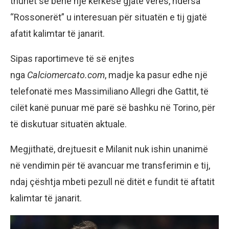
thuhet se bënë një kërkesë gjatë verës, ndërsa
“Rossonerët” u interesuan për situatën e tij gjatë
afatit kalimtar të janarit.
Sipas raportimeve të së enjtes
nga
Calciomercato.com
, madje ka pasur edhe një
telefonatë mes Massimiliano Allegri dhe Gattit, të
cilët kanë punuar më parë së bashku në Torino, për
të diskutuar situatën aktuale.
Megjithatë, drejtuesit e Milanit nuk ishin unanimë
në vendimin për të avancuar me transferimin e tij,
ndaj çështja mbeti pezull në ditët e fundit të aftatit
kalimtar të janarit.