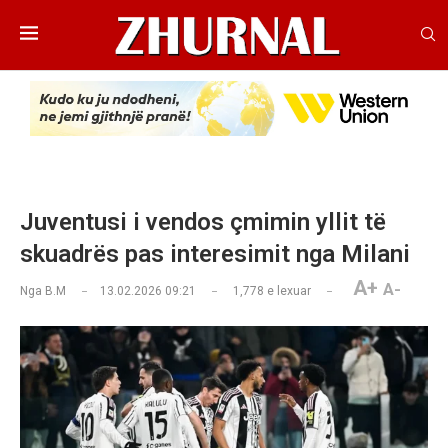
Juventusi i vendos çmimin yllit të
skuadrës pas interesimit nga Milani
A+
A-
Nga
B.M
13.02.2026 09:21
1,778
e lexuar