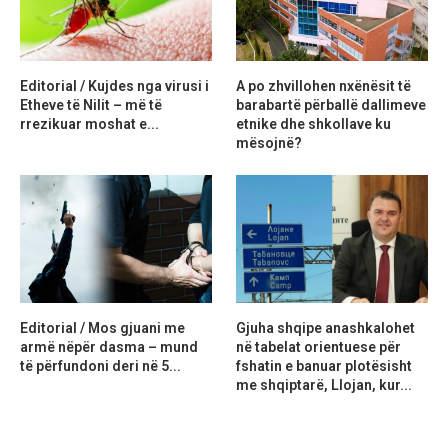
Editorial / Kujdes nga virusi i
A po zhvillohen nxënësit të
Etheve të Nilit – më të
barabartë përballë dallimeve
rrezikuar moshat e...
etnike dhe shkollave ku
mësojnë?
Editorial / Mos gjuani me
Gjuha shqipe anashkalohet
armë nëpër dasma – mund
në tabelat orientuese për
të përfundoni deri në 5...
fshatin e banuar plotësisht
me shqiptarë, Llojan, kur...