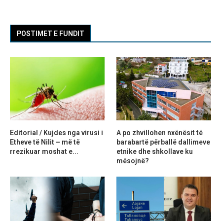
POSTIMET E FUNDIT
Editorial / Kujdes nga virusi i
A po zhvillohen nxënësit të
Etheve të Nilit – më të
barabartë përballë dallimeve
rrezikuar moshat e...
etnike dhe shkollave ku
mësojnë?