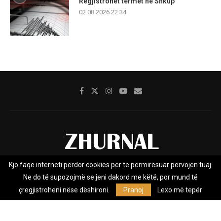
Regjistrohet tërmet në Shkup
02.08.2026 22:34
Kjo faqe interneti përdor cookies për të përmirësuar përvojën tuaj.
Rreth nesh
Impresumi
Marketing
Kontakt
Ne do të supozojmë se jeni dakord me këtë, por mund të
Privacy Policy
çregjistroheni nëse dëshironi.
Pranoj
Lexo më tepër
Zhurnal.mk është Agjenci e Lajmeve e pavarur, e themeluar në vitin
2009, që e mbulon Maqedoninë, Kosovën, Shqipërinë edhe lajmet
nga bota.