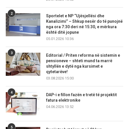
2
Sportelet e NP “Ujësjellësi dhe
Kanalizimi” – Shkup nesër do të punojnë
nga ora 7:30 deri në 15:30, e mërkura
është ditë jopune
05.01.2026 10:36
3
Editorial / Priten reforma në sistemin e
pensioneve – shteti mund ta marrë
shtyllën e dytë nga kursimet e
qytetarëve!
03.08.2026 15:00
4
DAP-i e fillon fazën e tretë të projektit
fatura elektronike
04.06.2026 13:52
5