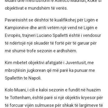
Muani dhe mesfushorin e Atletico Madridit, Koke si
objektivat e mundshëm të verës.
Pavarësisht se dështoi të kualifikohej për Ligën e
Kampionëve dhe arriti vetëm një vend në Ligën e
Evropës, trajneri Luciano Spalletti është i vendosur
të ndërtojë një skuadër të fortë për të garuar për
më shumë trofe sezonin e ardhshëm.
Kim mbetet objektivi afatgjatë i Juventusit, me
mbrojtësin jugkorean që më parë ka punuar me
Spallettin te Napoli.
Kolo Muani, i cili e kaloi sezonin e fundit në huazim
te Tottenham, është parë si një objektiv kryesor për
të forcuar vijën sulmuese për shkak të largimeve të