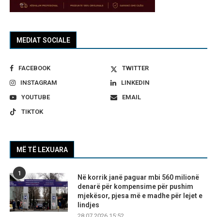
MEDIAT SOCIALE
FACEBOOK
TWITTER
INSTAGRAM
LINKEDIN
YOUTUBE
EMAIL
TIKTOK
MË TË LEXUARA
1
Në korrik janë paguar mbi 560 milionë
denarë për kompensime për pushim
mjekësor, pjesa më e madhe për lejet e
lindjes
28.07.2026 15:52