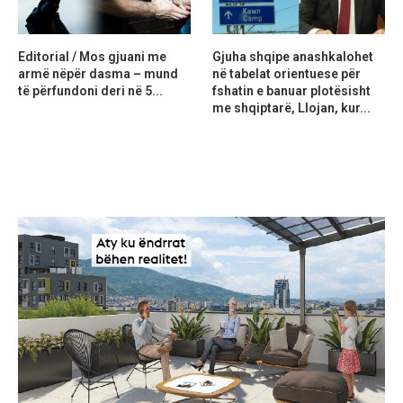
Editorial / Mos gjuani me
Gjuha shqipe anashkalohet
armë nëpër dasma – mund
në tabelat orientuese për
të përfundoni deri në 5...
fshatin e banuar plotësisht
me shqiptarë, Llojan, kur...