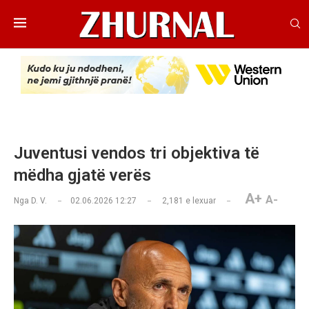
Juventusi vendos tri objektiva të
mëdha gjatë verës
A+
A-
Nga
D. V.
02.06.2026 12:27
2,181
e lexuar