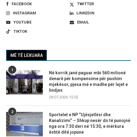
FACEBOOK
TWITTER
INSTAGRAM
LINKEDIN
YOUTUBE
EMAIL
TIKTOK
MË TË LEXUARA
1
Në korrik janë paguar mbi 560 milionë
denarë për kompensime për pushim
mjekësor, pjesa më e madhe për lejet e
lindjes
28.07.2026 15:52
2
Sportelet e NP “Ujësjellësi dhe
Kanalizimi” – Shkup nesër do të punojnë
nga ora 7:30 deri në 15:30, e mërkura
është ditë jopune