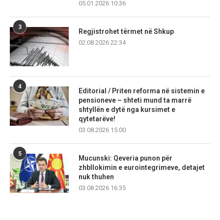
05.01.2026 10:36
3
Regjistrohet tërmet në Shkup
02.08.2026 22:34
4
Editorial / Priten reforma në sistemin e
pensioneve – shteti mund ta marrë
shtyllën e dytë nga kursimet e
qytetarëve!
03.08.2026 15:00
5
Mucunski: Qeveria punon për
zhbllokimin e eurointegrimeve, detajet
nuk thuhen
03.08.2026 16:35