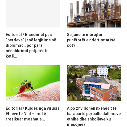
Editorial / Bisedimet pas
Sa janë të mbrojtur
“perdeve” janë legjitime në
punëtorët e ndërtimtarisë
diplomaci, por para
sot?
nënshkrimit patjetër të
ketë...
Editorial / Kujdes nga virusi i
A po zhvillohen nxënësit të
Etheve të Nilit – më të
barabartë përballë dallimeve
rrezikuar moshat e...
etnike dhe shkollave ku
mësojnë?