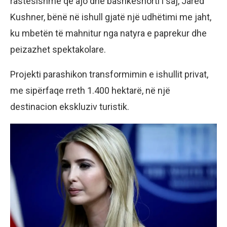
rastësishme që ajo dhe bashkëshorti i saj, Jared
Kushner, bënë në ishull gjatë një udhëtimi me jaht,
ku mbetën të mahnitur nga natyra e paprekur dhe
peizazhet spektakolare.
Projekti parashikon transformimin e ishullit privat,
me sipërfaqe rreth 1.400 hektarë, në një
destinacion ekskluziv turistik.