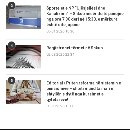
3
Sportelet e NP “Ujësjellësi dhe
Kanalizimi” – Shkup nesër do të punojnë
nga ora 7:30 deri në 15:30, e mërkura
është ditë jopune
05.01.2026 10:36
4
Regjistrohet tërmet në Shkup
02.08.2026 22:34
5
Editorial / Priten reforma në sistemin e
pensioneve – shteti mund ta marrë
shtyllën e dytë nga kursimet e
qytetarëve!
03.08.2026 15:00