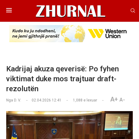
Kadrijaj akuza qeverisë: Po fyhen
viktimat duke mos trajtuar draft-
rezolutën
A+
A-
Nga
D. V.
02.04.2026 12:41
1,088
e lexuar