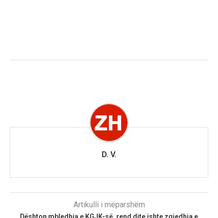
D. V.
Artikulli i mëparshëm
​Dështon mbledhja e KGJK-së, rend dite ishte zgjedhja e