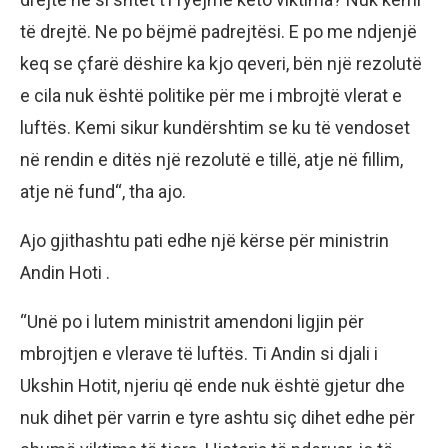
të drejtë. Ne po bëjmë padrejtësi. E po me ndjenjë
keq se çfarë dëshire ka kjo qeveri, bën një rezolutë
e cila nuk është politike për me i mbrojtë vlerat e
luftës. Kemi sikur kundërshtim se ku të vendoset
në rendin e ditës një rezolutë e tillë, atje në fillim,
atje në fund“, tha ajo.
Ajo gjithashtu pati edhe një kërse për ministrin
Andin Hoti .
“Unë po i lutem ministrit amendoni ligjin për
mbrojtjen e vlerave të luftës. Ti Andin si djali i
Ukshin Hotit, njeriu që ende nuk është gjetur dhe
nuk dihet për varrin e tyre ashtu siç dihet edhe për