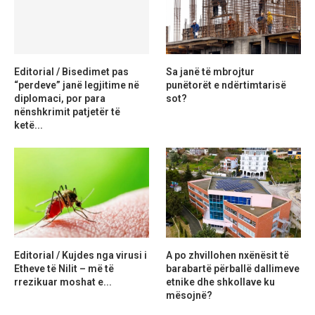
Editorial / Bisedimet pas
Sa janë të mbrojtur
“perdeve” janë legjitime në
punëtorët e ndërtimtarisë
diplomaci, por para
sot?
nënshkrimit patjetër të
ketë...
Editorial / Kujdes nga virusi i
A po zhvillohen nxënësit të
Etheve të Nilit – më të
barabartë përballë dallimeve
rrezikuar moshat e...
etnike dhe shkollave ku
mësojnë?