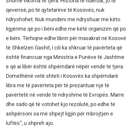
shumë viktima të tjera. Historia të nderuar, jo të
qeverisë, po të qytetarëve të Kosovës, nuk
ndryshohet. Nuk mundeni me ndryshuar me këto
ligjërime që po i bëni edhe me këtë organizim që po
e bëni. Tërhiqne edhe librin për masakrat në Kosovë
të Shkelzen Gashit, i cili ka shkruar të pavërteta që
është financuar nga Ministria e Punëve të Jashtme
e që ai libër është shpërndarë nëpër vende të tjera.
Domethënë vetë shteti i Kosovës ka shpërndarë
libra me të pavërteta për të prezantuar një të
pavërtetë në vende të ndryshme të Evropës. Marre
dhe sado që të votohet kjo rezolutë, po edhe të
ashpërsoni sa më shpejt ligjin për mbrojtjen e
luftës“, u shpreh ajo.