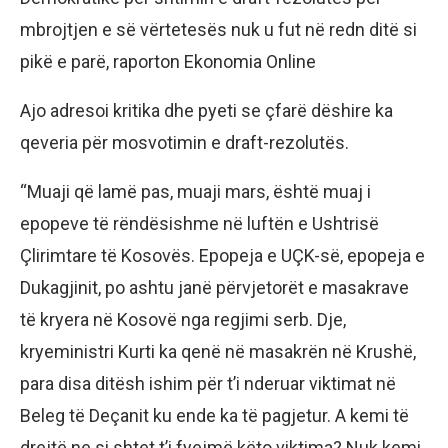
mbrojtjen e së vërtetesës nuk u fut në redn ditë si
pikë e parë, raporton Ekonomia Online
Ajo adresoi kritika dhe pyeti se çfarë dëshire ka
qeveria për mosvotimin e draft-rezolutës.
“Muaji që lamë pas, muaji mars, është muaj i
epopeve të rëndësishme në luftën e Ushtrisë
Çlirimtare të Kosovës. Epopeja e UÇK-së, epopeja e
Dukagjinit, po ashtu janë përvjetorët e masakrave
të kryera në Kosovë nga regjimi serb. Dje,
kryeministri Kurti ka qenë në masakrën në Krushë,
para disa ditësh ishim për t’i nderuar viktimat në
Beleg të Deçanit ku ende ka të pagjetur. A kemi të
drejtë ne si shtet t’i fyejmë këto viktima? Nuk kemi