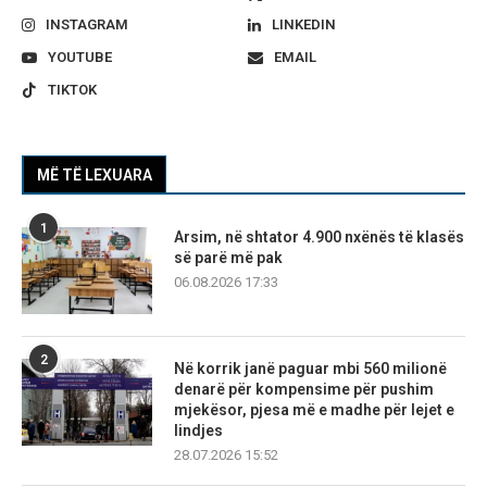
INSTAGRAM
LINKEDIN
YOUTUBE
EMAIL
TIKTOK
MË TË LEXUARA
1
Arsim, në shtator 4.900 nxënës të klasës
së parë më pak
06.08.2026 17:33
2
Në korrik janë paguar mbi 560 milionë
denarë për kompensime për pushim
mjekësor, pjesa më e madhe për lejet e
lindjes
28.07.2026 15:52