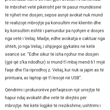
të mbrohet vetë pikërisht për të pasur mundësinë
të njihet me dosjen, sepse asnjë avokat nuk mund
të realizojë mbrojtje pa konsultim me klientin dhe
ky konsultim është i pamundur pa njohjen e dosjes
nga vetë i Veliaj. Madje, edhe avokatja e caktuar nga
shteti, jo nga Veliaj, i shpjegoi gjykatës në këtë
seancë se: “Edhe sikur të isha njohur me dosjen
(gjë që s’ka ndodhur) si mund t’i mbaj mend 61 mijë
faqe dhe t’ia riprodhoj z. Veliaj, kur nuk ia japin as të
printuara, as laptop që t’i lexojë në USB”.
Qëndrimi i prokurorëve përfaqëson një urrejtje të
hapur ndaj avokatit dhe vetë të drejtës për
mbrojtje. Në këtë logjikë të rrezikshme, ushtrimi i