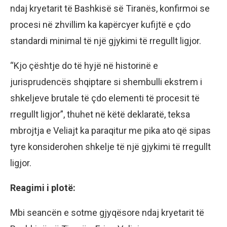
ndaj kryetarit të Bashkisë së Tiranës, konfirmoi se
procesi në zhvillim ka kapërcyer kufijtë e çdo
standardi minimal të një gjykimi të rregullt ligjor.
“Kjo çështje do të hyjë në historinë e
jurisprudencës shqiptare si shembulli ekstrem i
shkeljeve brutale të çdo elementi të procesit të
rregullt ligjor”, thuhet në këtë deklaratë, teksa
mbrojtja e Veliajt ka paraqitur me pika ato që sipas
tyre konsiderohen shkelje të një gjykimi të rregullt
ligjor.
Reagimi i plotë:
Mbi seancën e sotme gjyqësore ndaj kryetarit të