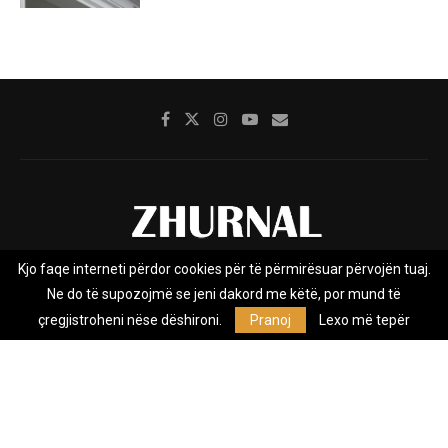
Kjo faqe interneti përdor cookies për të përmirësuar përvojën tuaj.
Rreth nesh
Impresumi
Marketing
Kontakt
Ne do të supozojmë se jeni dakord me këtë, por mund të
Privacy Policy
çregjistroheni nëse dëshironi.
Pranoj
Lexo më tepër
Zhurnal.mk është Agjenci e Lajmeve e pavarur, e themeluar në vitin
2009, që e mbulon Maqedoninë, Kosovën, Shqipërinë edhe lajmet
nga bota.
@2026 - All Right Reserved. Designed and Developed by
Anet.Com.Mk