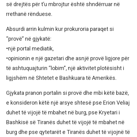
së drejtës për t’u mbrojtur është shndërruar në
rrethanë rënduese.
Absurdi arrin kulmin kur prokuroria paraqet si
“provë” në gjykatë:
•një portal mediatik,
•opinionin e një gazetari dhe asnjë provë ligjore për
të ashtuquajturin “lobim”, një aktivitet plotësisht i
ligjshëm në Shtetet e Bashkuara të Amerikës.
Gjykata pranon portalin si provë dhe mbi këtë bazë,
e konsideron këtë një arsye shtesë pse Erion Veliaj
duhet të vijojë të mbahet në burg, pse Kryetari i
Bashkisë së Tiranës duhet të vijojë të mbahet në
burg dhe pse qytetarët e Tiranës duhet të vijojnë të