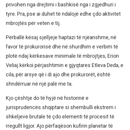
privohen nga drejtimi i bashkisë nga i zgjedhuri i
tyre. Pra, pse ai duhet të ndalojë edhe çdo aktivitet
mbrojtës për veten e tij.
Përballë kësaj sjelljeje haptazi të njëanshme, në
favor të prokurorisë dhe në shurdhim e verbim të
plotë ndaj kërkesave minimale të mbrojtjes, Erion
Veliaj kërkoi përjashtimin e gjyqtares Etleva Deda, e
cila, për arsye që i di ajo dhe prokurorët, është
shndërruar në një palë me ta.
Kjo çështje do të hyjë në historinë e
jurisprudencës shqiptare si shembulli ekstrem i
shkeljeve brutale të çdo elementi të procesit të
rregullt ligjor. Ajo përfaqëson kufirin planetar të