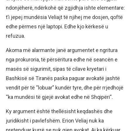
ndonjëherë, ndërkohë që zgjidhja ishte elementare:
t’i jepej mundësia Veliajt të njihej me dosjen, qoftë
edhe përmes një laptopi. Edhe kjo kërkesë u
refuzua.
Akoma më alarmante janë argumentet e ngritura
nga prokuroria, të përsëritura edhe në seancën e
masës së sigurimit, sipas të cilave kryetari i
Bashkisë së Tiranës paska paguar avokatë jashtë
vendit për të “lobuar” kundër tyre, dhe për rrjedhojë
“ka mundësi të gjejë avokat edhe në Shqipëri”.
Ky argument është thellësisht keqdashës dhe
juridikisht i pavlefshëm. Erion Veliaj nuk ka
pretenduar kurrë se nuk gjen avokat. Ai ka kërkuar