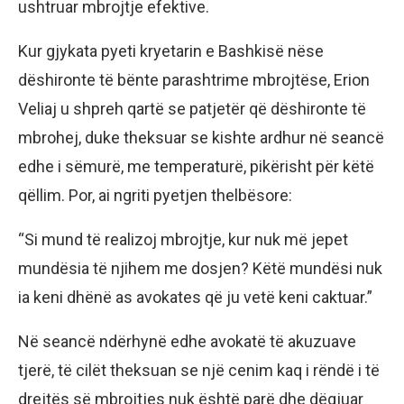
ushtruar mbrojtje efektive.
Kur gjykata pyeti kryetarin e Bashkisë nëse
dëshironte të bënte parashtrime mbrojtëse, Erion
Veliaj u shpreh qartë se patjetër që dëshironte të
mbrohej, duke theksuar se kishte ardhur në seancë
edhe i sëmurë, me temperaturë, pikërisht për këtë
qëllim. Por, ai ngriti pyetjen thelbësore:
“Si mund të realizoj mbrojtje, kur nuk më jepet
mundësia të njihem me dosjen? Këtë mundësi nuk
ia keni dhënë as avokates që ju vetë keni caktuar.”
Në seancë ndërhynë edhe avokatë të akuzuave
tjerë, të cilët theksuan se një cenim kaq i rëndë i të
drejtës së mbrojtjes nuk është parë dhe dëgjuar