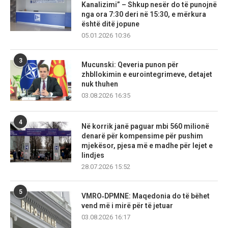
Kanalizimi” – Shkup nesër do të punojnë
nga ora 7:30 deri në 15:30, e mërkura
është ditë jopune
05.01.2026 10:36
3
Mucunski: Qeveria punon për
zhbllokimin e eurointegrimeve, detajet
nuk thuhen
03.08.2026 16:35
4
Në korrik janë paguar mbi 560 milionë
denarë për kompensime për pushim
mjekësor, pjesa më e madhe për lejet e
lindjes
28.07.2026 15:52
5
VMRO‑DPMNE: Maqedonia do të bëhet
vend më i mirë për të jetuar
03.08.2026 16:17