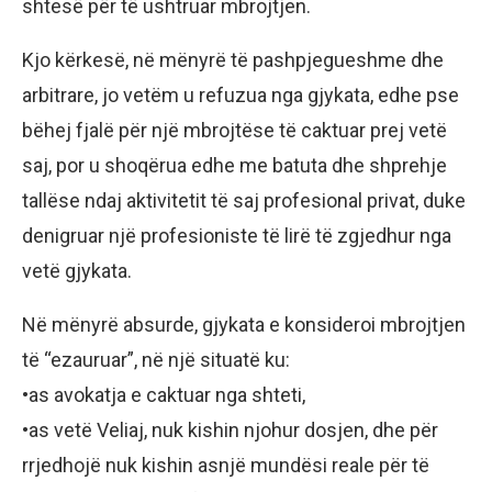
shtesë për të ushtruar mbrojtjen.
Kjo kërkesë, në mënyrë të pashpjegueshme dhe
arbitrare, jo vetëm u refuzua nga gjykata, edhe pse
bëhej fjalë për një mbrojtëse të caktuar prej vetë
saj, por u shoqërua edhe me batuta dhe shprehje
tallëse ndaj aktivitetit të saj profesional privat, duke
denigruar një profesioniste të lirë të zgjedhur nga
vetë gjykata.
Në mënyrë absurde, gjykata e konsideroi mbrojtjen
të “ezauruar”, në një situatë ku:
•as avokatja e caktuar nga shteti,
•as vetë Veliaj, nuk kishin njohur dosjen, dhe për
rrjedhojë nuk kishin asnjë mundësi reale për të