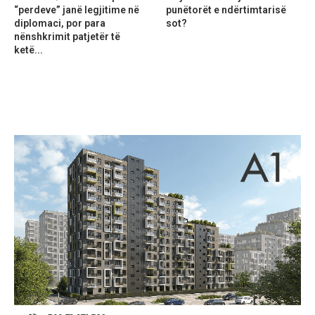
“perdeve” janë legjitime në
punëtorët e ndërtimtarisë
diplomaci, por para
sot?
nënshkrimit patjetër të
ketë...