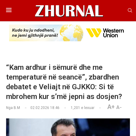
“Kam ardhur i sëmurë dhe me
temperaturë në seancë”, zbardhen
debatet e Veliajt në GJKKO: Si të
mbrohem kur s’më jepni as dosjen?
A+
A-
Nga
B.M
02.02.2026 18:46
1,201
e lexuar