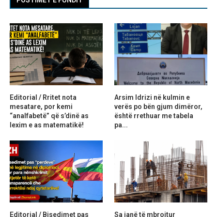
POSTIMET E FUNDIT
Editorial / Rritet nota
Arsim Idrizi në kulmin e
mesatare, por kemi
verës po bën gjum dimëror,
“analfabetë” që s’dinë as
është rrethuar me tabela
lexim e as matematikë!
pa...
Editorial / Bisedimet pas
Sa janë të mbrojtur