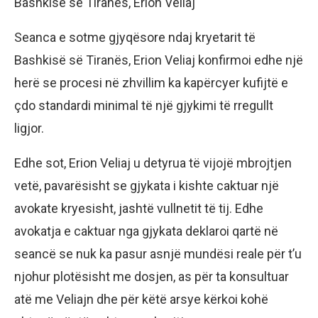
Bashkisë së Tiranës, Erion Veliaj
Seanca e sotme gjyqësore ndaj kryetarit të
Bashkisë së Tiranës, Erion Veliaj konfirmoi edhe një
herë se procesi në zhvillim ka kapërcyer kufijtë e
çdo standardi minimal të një gjykimi të rregullt
ligjor.
Edhe sot, Erion Veliaj u detyrua të vijojë mbrojtjen
vetë, pavarësisht se gjykata i kishte caktuar një
avokate kryesisht, jashtë vullnetit të tij. Edhe
avokatja e caktuar nga gjykata deklaroi qartë në
seancë se nuk ka pasur asnjë mundësi reale për t’u
njohur plotësisht me dosjen, as për ta konsultuar
atë me Veliajn dhe për këtë arsye kërkoi kohë