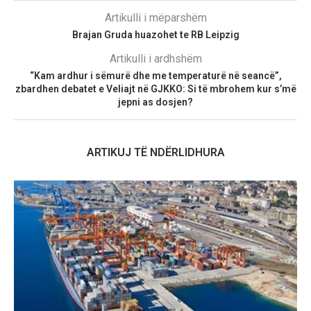
Artikulli i mëparshëm
Brajan Gruda huazohet te RB Leipzig
Artikulli i ardhshëm
“Kam ardhur i sëmurë dhe me temperaturë në seancë”,
zbardhen debatet e Veliajt në GJKKO: Si të mbrohem kur s’më
jepni as dosjen?
ARTIKUJ TË NDËRLIDHURA