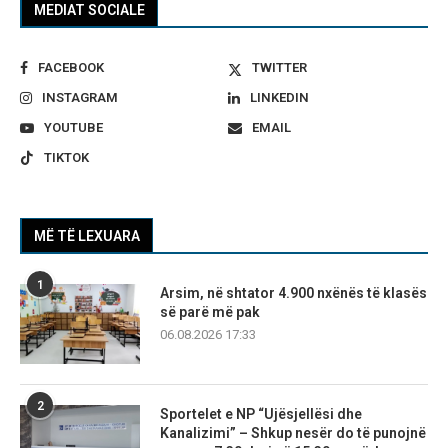
MEDIAT SOCIALE
FACEBOOK
TWITTER
INSTAGRAM
LINKEDIN
YOUTUBE
EMAIL
TIKTOK
MË TË LEXUARA
1
Arsim, në shtator 4.900 nxënës të klasës
së parë më pak
06.08.2026 17:33
2
Sportelet e NP “Ujësjellësi dhe
Kanalizimi” – Shkup nesër do të punojnë