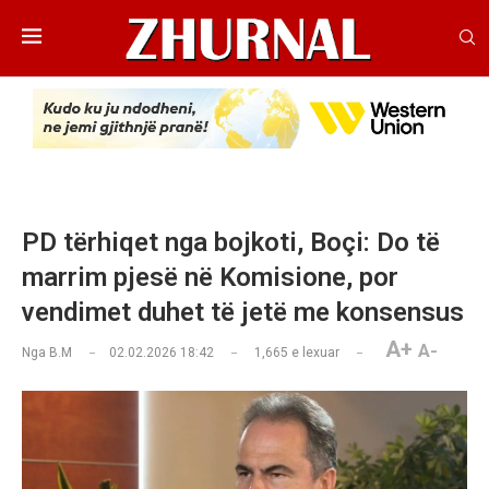
PD tërhiqet nga bojkoti, Boçi: Do të
marrim pjesë në Komisione, por
vendimet duhet të jetë me konsensus
A+
A-
Nga
B.M
02.02.2026 18:42
1,665
e lexuar