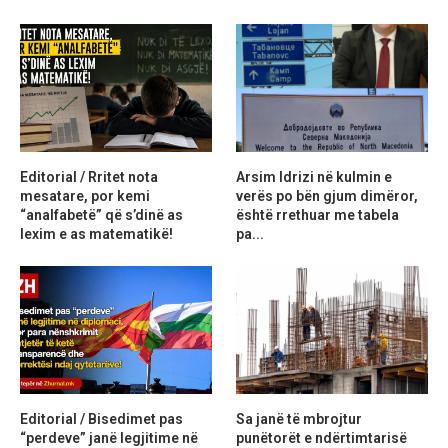
Editorial / Rritet nota
Arsim Idrizi në kulmin e
mesatare, por kemi
verës po bën gjum dimëror,
“analfabetë” që s’dinë as
është rrethuar me tabela
lexim e as matematikë!
pa...
Editorial / Bisedimet pas
Sa janë të mbrojtur
“perdeve” janë legjitime në
punëtorët e ndërtimtarisë