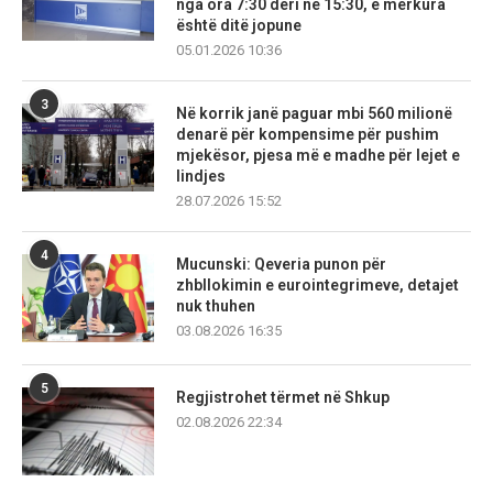
nga ora 7:30 deri në 15:30, e mërkura
është ditë jopune
05.01.2026 10:36
3
Në korrik janë paguar mbi 560 milionë
denarë për kompensime për pushim
mjekësor, pjesa më e madhe për lejet e
lindjes
28.07.2026 15:52
4
Mucunski: Qeveria punon për
zhbllokimin e eurointegrimeve, detajet
nuk thuhen
03.08.2026 16:35
5
Regjistrohet tërmet në Shkup
02.08.2026 22:34