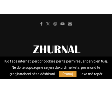
Kjo faqe interneti përdor cookies për të përmirësuar përvojën tuaj.
Rreth nesh
Impresumi
Marketing
Kontakt
Ne do të supozojmë se jeni dakord me këtë, por mund të
Privacy Policy
çregjistroheni nëse dëshironi.
Pranoj
Lexo më tepër
Zhurnal.mk është Agjenci e Lajmeve e pavarur, e themeluar në vitin
2009, që e mbulon Maqedoninë, Kosovën, Shqipërinë edhe lajmet
nga bota.
@2026 - All Right Reserved. Designed and Developed by
Anet.Com.Mk