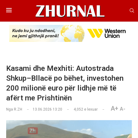
Kasami dhe Mexhiti: Autostrada
Shkup–Bllacë po bëhet, investohen
200 milionë euro për lidhje më të
afërt me Prishtinën
A+
A-
Nga
R.ZH
13.06.2026 13:20
4,052
e lexuar