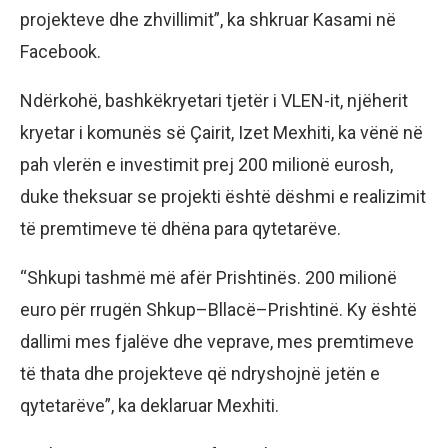
projekteve dhe zhvillimit”, ka shkruar Kasami në
Facebook.
Ndërkohë, bashkëkryetari tjetër i VLEN-it, njëherit
kryetar i komunës së Çairit, Izet Mexhiti, ka vënë në
pah vlerën e investimit prej 200 milionë eurosh,
duke theksuar se projekti është dëshmi e realizimit
të premtimeve të dhëna para qytetarëve.
“Shkupi tashmë më afër Prishtinës. 200 milionë
euro për rrugën Shkup–Bllacë–Prishtinë. Ky është
dallimi mes fjalëve dhe veprave, mes premtimeve
të thata dhe projekteve që ndryshojnë jetën e
qytetarëve”, ka deklaruar Mexhiti.