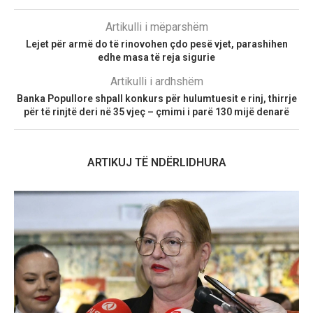
Artikulli i mëparshëm
Lejet për armë do të rinovohen çdo pesë vjet, parashihen
edhe masa të reja sigurie
Artikulli i ardhshëm
Banka Popullore shpall konkurs për hulumtuesit e rinj, thirrje
për të rinjtë deri në 35 vjeç – çmimi i parë 130 mijë denarë
ARTIKUJ TË NDËRLIDHURA