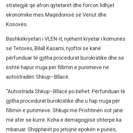
strategjik që afron qytetarët dhe forcon lidhjet
ekonomike mes Maqedonisë së Veriut dhe
Kosovës.
Bashkëkryetari i VLEN-it, njëherit kryetar i komunës
së Tetovës, Bilall Kasami, njoftoi se kanë
përfunduar të gjitha procedurat burokratike dhe se
është hapur rruga për fillimin e punimeve në
autostradën Shkup–Bllacë.
“Autostrada Shkup–Bllacë po bëhet. Përfunduan të
gjitha procedurat burokratike dhe u hap rruga për
fillimin e punimeve. Shkupi me Prishtinën sot janë
më afër se kurrë. Koha e demagogjisë shterpe ka
mbaruar. Shqiptarët po jetojnë epokën e punës,