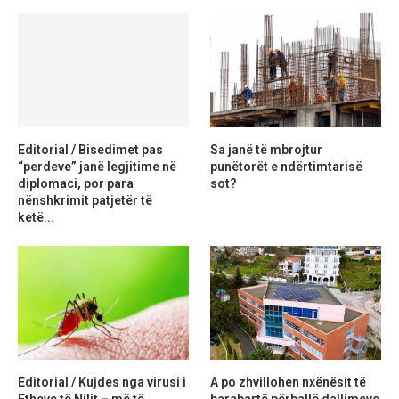
Editorial / Bisedimet pas
Sa janë të mbrojtur
“perdeve” janë legjitime në
punëtorët e ndërtimtarisë
diplomaci, por para
sot?
nënshkrimit patjetër të
ketë...
Editorial / Kujdes nga virusi i
A po zhvillohen nxënësit të
Etheve të Nilit – më të
barabartë përballë dallimeve