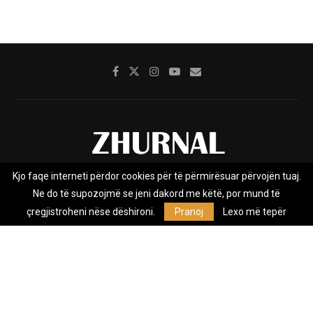
Kjo faqe interneti përdor cookies për të përmirësuar përvojën tuaj.
Rreth nesh
Impresumi
Marketing
Kontakt
Ne do të supozojmë se jeni dakord me këtë, por mund të
Privacy Policy
çregjistroheni nëse dëshironi.
Pranoj
Lexo më tepër
Zhurnal.mk është Agjenci e Lajmeve e pavarur, e themeluar në vitin
2009, që e mbulon Maqedoninë, Kosovën, Shqipërinë edhe lajmet
nga bota.
@2026 - All Right Reserved. Designed and Developed by
Anet.Com.Mk