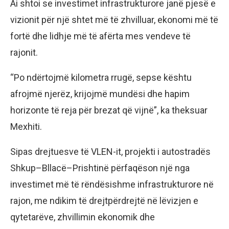
Ai shtoi se investimet infrastrukturore janë pjesë e
vizionit për një shtet më të zhvilluar, ekonomi më të
fortë dhe lidhje më të afërta mes vendeve të
rajonit.
“Po ndërtojmë kilometra rrugë, sepse kështu
afrojmë njerëz, krijojmë mundësi dhe hapim
horizonte të reja për brezat që vijnë”, ka theksuar
Mexhiti.
Sipas drejtuesve të VLEN-it, projekti i autostradës
Shkup–Bllacë–Prishtinë përfaqëson një nga
investimet më të rëndësishme infrastrukturore në
rajon, me ndikim të drejtpërdrejtë në lëvizjen e
qytetarëve, zhvillimin ekonomik dhe