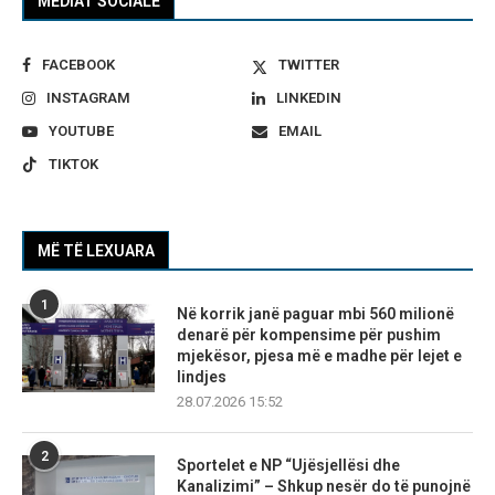
MEDIAT SOCIALE
FACEBOOK
TWITTER
INSTAGRAM
LINKEDIN
YOUTUBE
EMAIL
TIKTOK
MË TË LEXUARA
1
Në korrik janë paguar mbi 560 milionë
denarë për kompensime për pushim
mjekësor, pjesa më e madhe për lejet e
lindjes
28.07.2026 15:52
2
Sportelet e NP “Ujësjellësi dhe
Kanalizimi” – Shkup nesër do të punojnë