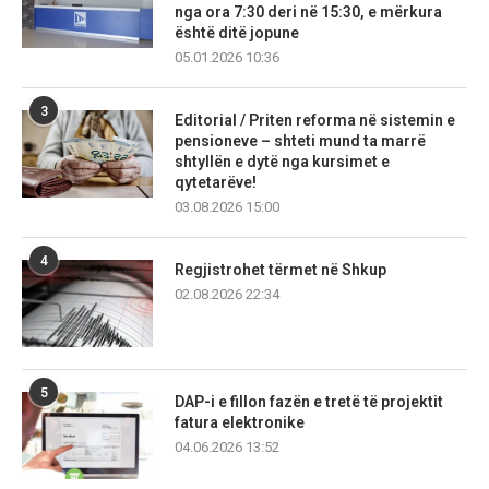
nga ora 7:30 deri në 15:30, e mërkura
është ditë jopune
05.01.2026 10:36
3
Editorial / Priten reforma në sistemin e
pensioneve – shteti mund ta marrë
shtyllën e dytë nga kursimet e
qytetarëve!
03.08.2026 15:00
4
Regjistrohet tërmet në Shkup
02.08.2026 22:34
5
DAP-i e fillon fazën e tretë të projektit
fatura elektronike
04.06.2026 13:52