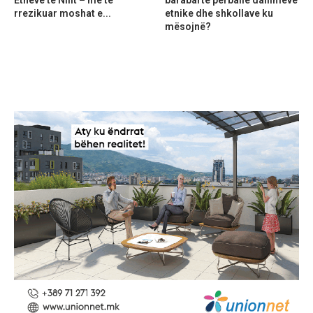
rrezikuar moshat e...
etnike dhe shkollave ku
mësojnë?