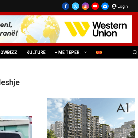
Login
HOWBIZZ
KULTURË
+ MË TEPËR…
leshje