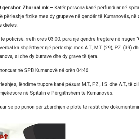
 qershor Zhurnal.mk –
Katër persona kanë përfunduar në spita
jë përleshje fizike mes dy grupeve në qendër të Kumanovës, në o
ë dielës.
 të policisë, rreth orës 03:00, para një qendre tregtare në rrugën 
verbal ka shpërthyer një përleshje mes A.T., M.T. (29), P.Z. (39) dhe
nova, si dhe dy burrave dhe dy grave të tjera.
enoncuar në SPB Kumanovë në orën 04:46.
leshjes, lëndime trupore kanë pësuar M.T., P.Z., I.S. dhe A.T., të c
mjekësore në Spitalin e Përgjithshëm të Kumanovës.
tuar se po punon për zbardhjen e plotë të rastit dhe dokumentimin 