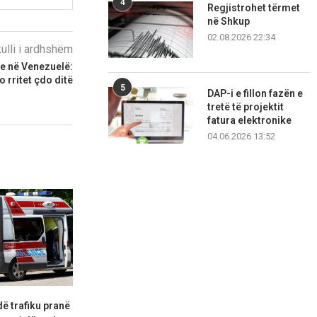
4
Regjistrohet tërmet
në Shkup
02.08.2026 22:34
kulli i ardhshëm
je në Venezuelë:
o rritet çdo ditë
5
DAP-i e fillon fazën e
tretë të projektit
fatura elektronike
04.06.2026 13:52
dë trafiku pranë
Inçizoi objektin ushtarak në
Kërcënoi prind