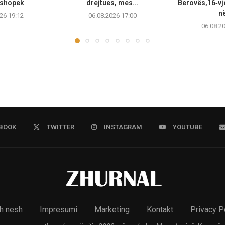
ushopek
drejtues, mes...
Berovës,16‑vj
në
26 19:12
06.08.2026 17:00
06.08.2
BOOK
TWITTER
INSTAGRAM
YOUTUBE
h nesh
Impresumi
Marketing
Kontakt
Privacy P