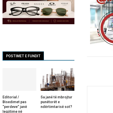
POSTIMET E FUNDIT
Editorial /
Sa janë të mbrojtur
Bisedimet pas
punëtorët e
“perdeve” janë
ndërtimtarisë sot?
legjitime në