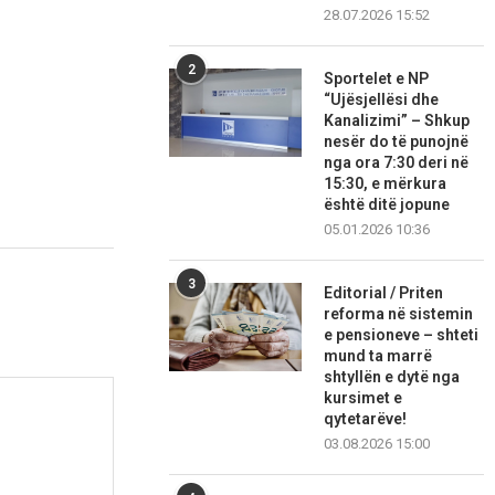
28.07.2026 15:52
2
Sportelet e NP
“Ujësjellësi dhe
Kanalizimi” – Shkup
nesër do të punojnë
nga ora 7:30 deri në
15:30, e mërkura
është ditë jopune
05.01.2026 10:36
3
Editorial / Priten
reforma në sistemin
e pensioneve – shteti
mund ta marrë
shtyllën e dytë nga
kursimet e
qytetarëve!
03.08.2026 15:00