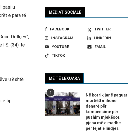
l pasi u
MEDIAT SOCIALE
rët e para të
FACEBOOK
TWITTER
“Goce Dellçev”,
INSTAGRAM
LINKEDIN
 I.S. (34), të
YOUTUBE
EMAIL
TIKTOK
MË TË LEXUARA
ilëve u është
1
Në korrik janë paguar
e tij.
mbi 560 milionë
denarë për
kompensime për
pushim mjekësor,
pjesa më e madhe
për lejet e lindjes