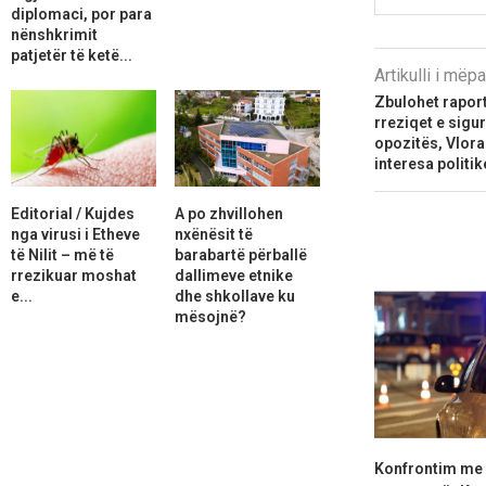
diplomaci, por para
nënshkrimit
patjetër të ketë...
Artikulli i më
Zbulohet raport
rreziqet e sigu
opozitës, Vlora
interesa politik
Editorial / Kujdes
A po zhvillohen
nga virusi i Etheve
nxënësit të
të Nilit – më të
barabartë përballë
rrezikuar moshat
dallimeve etnike
e...
dhe shkollave ku
mësojnë?
Konfrontim me 