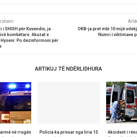
parshëm
Arti
i i SHISH për Kuvendin, ja
OKB-ja pret mbi 10 mijë vdek
risë kombëtare. Akuzat e
Numri i viktimave p
 Hyseni: Po dezinformoni për
e
ARTIKUJ TË NDËRLIDHURA
armë në rrugën
Policia ka privuar nga liria 15
Aksident i rën