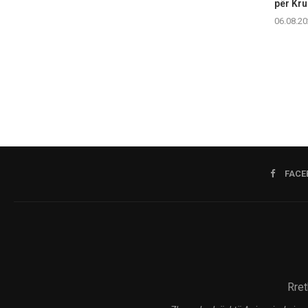
për Kr
06.08.20
FACE
Rret