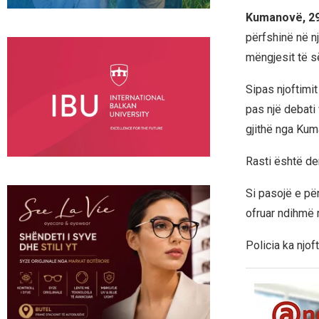
Kumanovë, 29
përfshinë në n
mëngjesit të s
Sipas njoftimit
pas një debati 
gjithë nga Kuma
Rasti është d
Si pasojë e për
ofruar ndihmë 
Policia ka njof