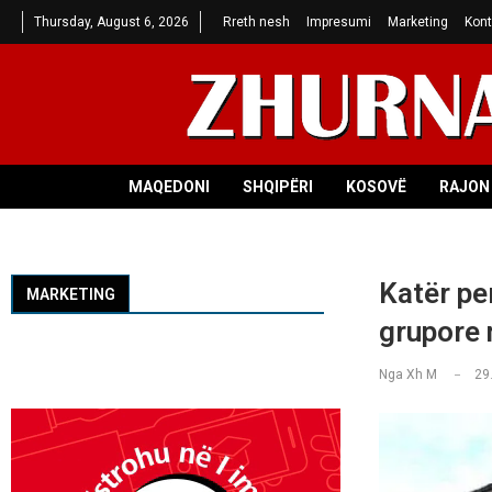
Thursday, August 6, 2026
Rreth nesh
Impresumi
Marketing
Kont
MAQEDONI
SHQIPËRI
KOSOVË
RAJON 
Katër pe
MARKETING
grupore
Nga
Xh M
29