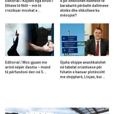
Editorial / Kujdes nga virusi i
A po zhvillohen nxënësit të
Etheve të Nilit – më të
barabartë përballë dallimeve
rrezikuar moshat e...
etnike dhe shkollave ku
mësojnë?
Editorial / Mos gjuani me
Gjuha shqipe anashkalohet
armë nëpër dasma – mund
në tabelat orientuese për
të përfundoni deri në 5...
fshatin e banuar plotësisht
me shqiptarë, Llojan, kur...