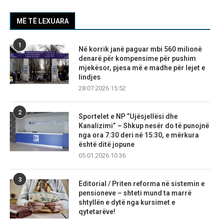
MË TË LEXUARA
1
Në korrik janë paguar mbi 560 milionë
denarë për kompensime për pushim
mjekësor, pjesa më e madhe për lejet e
lindjes
28.07.2026 15:52
2
Sportelet e NP “Ujësjellësi dhe
Kanalizimi” – Shkup nesër do të punojnë
nga ora 7:30 deri në 15:30, e mërkura
është ditë jopune
05.01.2026 10:36
3
Editorial / Priten reforma në sistemin e
pensioneve – shteti mund ta marrë
shtyllën e dytë nga kursimet e
qytetarëve!