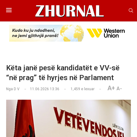
Këta janë pesë kandidatët e VV-së
“në prag” të hyrjes në Parlament
A+
A-
Nga
D V
11.06.2026 13:36
1,459
e lexuar