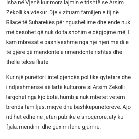
Isha në Vjenë kur mora lajmin e trishtë se Arsim
Zekolli ka vdekur. Dje vizituam familjen e tij në
Bllacë të Suharekës për ngushëllime dhe ende nuk
më besohet që nuk do ta shohim e dëgjojmë më. I
kam mbresat e pashlyeshme nga një njeri me dije
të gjerë që mendonte e rimendonte rishtas dhe
thellë teksa fliste.
Kur një punëtor i inteligjencës politike qytetare dhe
i ndjeshmërisë së lartë kulturore si Arsim Zekolli
largohet nga kjo botë, humbja nuk mbetet vetëm
brenda familjes, miqve dhe bashkëpunëtorëve. Ajo
ndihet edhe në jetën publike e shoqërore, aty ku
fjala, mendimi dhe guximi lënë gjurmë.