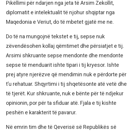
Pikëllimi për ndarjen nga jeta të Arsim Zekollit,
diplomatit e intelektualit të njohur shqiptar nga
Maqedonia e Veriut, do të mbetet gjatë me ne.
Do të na mungojnë tekstet e tij, sepse nuk
zëvendësohen kollaj qëmtimet dhe përsiatjet e tij.
Arsimi shkruante sepse mendonte dhe mendonte
sepse të menduarit ishte tipari i tij kryesor. Ishte
prej atyre njerëzve që mendimin nuk e përdorte për
t’u rehatuar. Shqyrtimi i tij shqetësonte atë vetë dhe
të tjerët. Kur shkruante, nuk e bënte për të ndjekur
opinionin, por për ta sfiduar atë. Fjala e tij kishte
peshën e karakterit të pavarur.
Në emrin tim dhe të Qeverisë së Republikës së