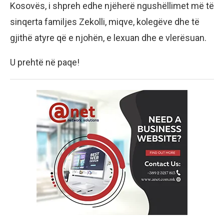
Kosovës, i shpreh edhe njëherë ngushëllimet më të
sinqerta familjes Zekolli, miqve, kolegëve dhe të
gjithë atyre që e njohën, e lexuan dhe e vlerësuan.
U prehtë në paqe!