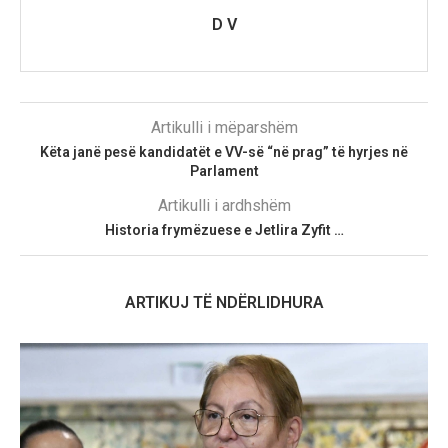
D V
Artikulli i mëparshëm
Këta janë pesë kandidatët e VV-së “në prag” të hyrjes në
Parlament
Artikulli i ardhshëm
Historia frymëzuese e Jetlira Zyfit …
ARTIKUJ TË NDËRLIDHURA