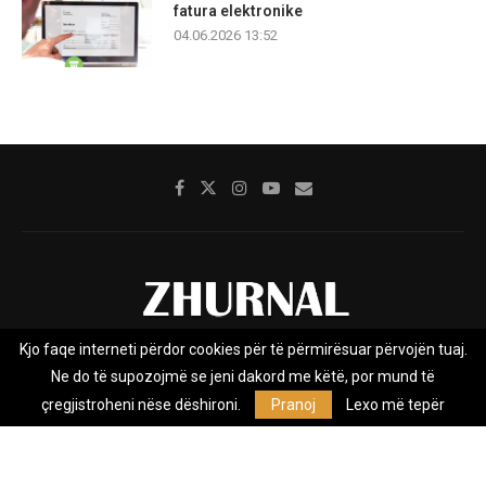
fatura elektronike
04.06.2026 13:52
Kjo faqe interneti përdor cookies për të përmirësuar përvojën tuaj.
Rreth nesh
Impresumi
Marketing
Kontakt
Ne do të supozojmë se jeni dakord me këtë, por mund të
Privacy Policy
çregjistroheni nëse dëshironi.
Pranoj
Lexo më tepër
Zhurnal.mk është Agjenci e Lajmeve e pavarur, e themeluar në vitin
2009, që e mbulon Maqedoninë, Kosovën, Shqipërinë edhe lajmet
nga bota.