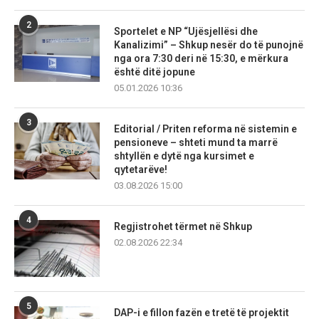
2
Sportelet e NP “Ujësjellësi dhe
Kanalizimi” – Shkup nesër do të punojnë
nga ora 7:30 deri në 15:30, e mërkura
është ditë jopune
05.01.2026 10:36
3
Editorial / Priten reforma në sistemin e
pensioneve – shteti mund ta marrë
shtyllën e dytë nga kursimet e
qytetarëve!
03.08.2026 15:00
4
Regjistrohet tërmet në Shkup
02.08.2026 22:34
5
DAP-i e fillon fazën e tretë të projektit