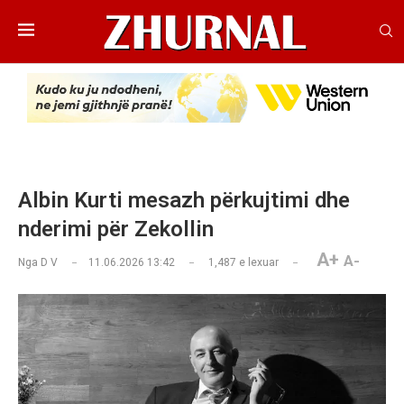
Albin Kurti mesazh përkujtimi dhe
nderimi për Zekollin
A+
A-
Nga
D V
11.06.2026 13:42
1,487
e lexuar