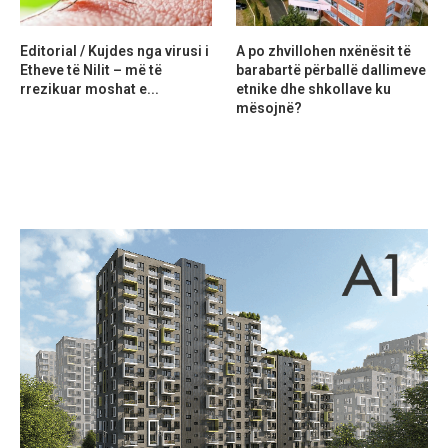
Editorial / Kujdes nga virusi i
A po zhvillohen nxënësit të
Etheve të Nilit – më të
barabartë përballë dallimeve
rrezikuar moshat e...
etnike dhe shkollave ku
mësojnë?