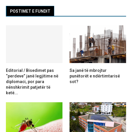
POSTIMET E FUNDIT
Editorial / Bisedimet pas
Sa janë të mbrojtur
“perdeve” janë legjitime në
punëtorët e ndërtimtarisë
diplomaci, por para
sot?
nënshkrimit patjetër të
ketë...