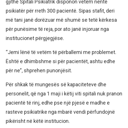
gjithë Spitali Psikiatrik disponon vetëm nëntë
psikiatër për rreth 300 pacientë. Sipas stafit, deri
më tani janë dorëzuar më shumë se tetë kërkesa
për punësime të reja, por ato janë injoruar nga
institucionet përgjegjëse.
“Jemi lënë të vetëm të përballemi me problemet.
Është e dhimbshme si për pacientët, ashtu edhe
për ne”, shprehen punonjësit.
Për shkak të mungesës së kapaciteteve dhe
personelit, që nga 1 maji i këtij viti spitali nuk pranon
pacientë të rinj, edhe pse një pjesë e madhe e
rasteve psikiatrike nga mbarë vendi përfundojnë
pikërisht në këtë institucion.