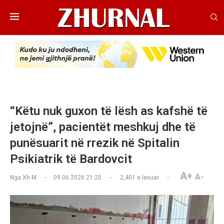
“Këtu nuk guxon të lësh as kafshë të
jetojnë”, pacientët meshkuj dhe të
punësuarit në rrezik në Spitalin
Psikiatrik të Bardovcit
A+
A-
Nga
Xh M
09.06.2026 21:20
2,401
e lexuar