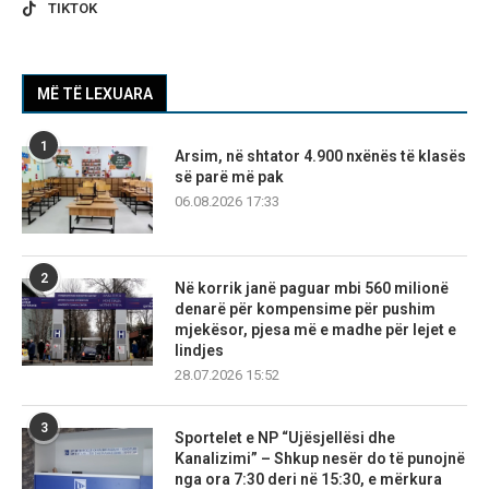
TIKTOK
MË TË LEXUARA
1
Arsim, në shtator 4.900 nxënës të klasës
së parë më pak
06.08.2026 17:33
2
Në korrik janë paguar mbi 560 milionë
denarë për kompensime për pushim
mjekësor, pjesa më e madhe për lejet e
lindjes
28.07.2026 15:52
3
Sportelet e NP “Ujësjellësi dhe
Kanalizimi” – Shkup nesër do të punojnë
nga ora 7:30 deri në 15:30, e mërkura