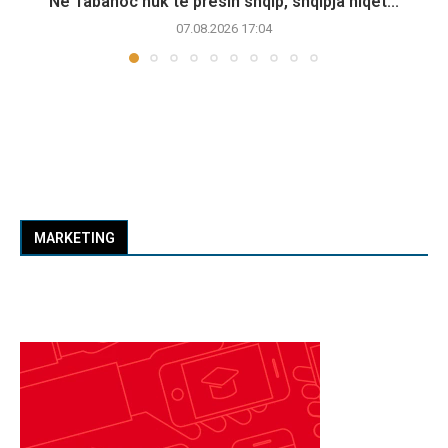
Në Tabanoc nuk të presin shqip, shqipja hiqet...
07.08.2026 17:04
MARKETING