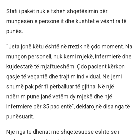
Stafi i pakët nuk e fsheh shqetësimin për
mungesën e personelit dhe kushtet e vështira të
punës.
“Jeta jonë këtu është në rrezik në çdo moment. Na
mungon personeli, nuk kemi mjekë, infermierë dhe
kujdestarë të mjaftueshëm. Çdo pacient kërkon
qasje të veçantë dhe trajtim individual. Ne jemi
shumë pak për t’i përballuar të gjitha. Në një
ndërrim pune janë vetëm dy mjekë dhe një
infermiere për 35 pacientë”, deklarojnë disa nga të
punësuarit.
Një nga të dhënat më shqetësuese është se i