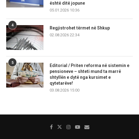
është ditë jopune
05.01.2026 10:36
4
Regjistrohet tërmet në Shkup
02.08.2026 22:34
5
Editorial / Priten reforma në sistemin e
pensioneve – shteti mund ta marrë
shtyllën e dytë nga kursimet e
qytetarëve!
03.08.2026 15:00