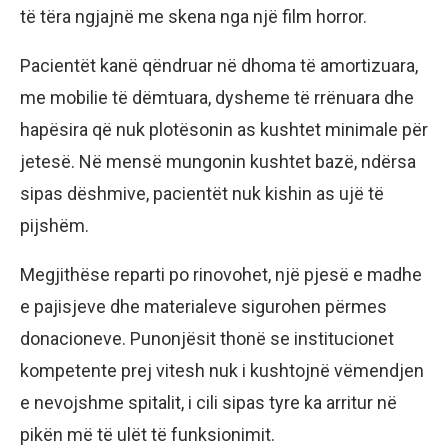
të tëra ngjajnë me skena nga një film horror.
Pacientët kanë qëndruar në dhoma të amortizuara,
me mobilie të dëmtuara, dysheme të rrënuara dhe
hapësira që nuk plotësonin as kushtet minimale për
jetesë. Në mensë mungonin kushtet bazë, ndërsa
sipas dëshmive, pacientët nuk kishin as ujë të
pijshëm.
Megjithëse reparti po rinovohet, një pjesë e madhe
e pajisjeve dhe materialeve sigurohen përmes
donacioneve. Punonjësit thonë se institucionet
kompetente prej vitesh nuk i kushtojnë vëmendjen
e nevojshme spitalit, i cili sipas tyre ka arritur në
pikën më të ulët të funksionimit.