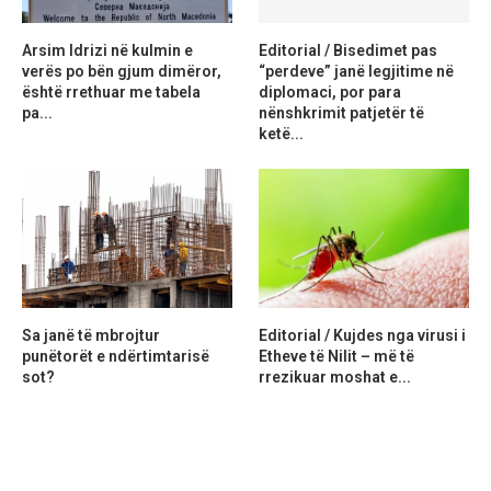
Arsim Idrizi në kulmin e
Editorial / Bisedimet pas
verës po bën gjum dimëror,
“perdeve” janë legjitime në
është rrethuar me tabela
diplomaci, por para
pa...
nënshkrimit patjetër të
ketë...
Sa janë të mbrojtur
Editorial / Kujdes nga virusi i
punëtorët e ndërtimtarisë
Etheve të Nilit – më të
sot?
rrezikuar moshat e...