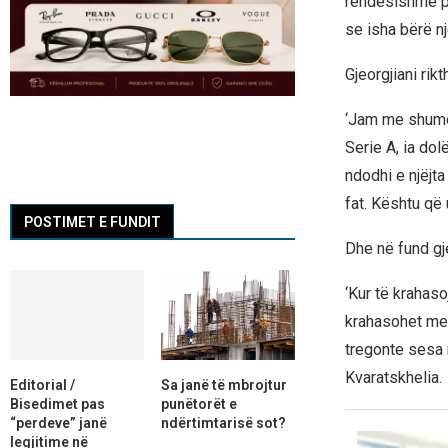
rëndësishme pë
se isha bërë një
Gjeorgjiani rik
‘Jam me shumë f
Serie A, ia do
ndodhi e njëjt
fat. Kështu që
POSTIMET E FUNDIT
Dhe në fund gj
‘Kur të kraha
krahasohet me 
tregonte sesa 
Kvaratskhelia.
Editorial /
Sa janë të mbrojtur
Bisedimet pas
punëtorët e
“perdeve” janë
ndërtimtarisë sot?
legjitime në