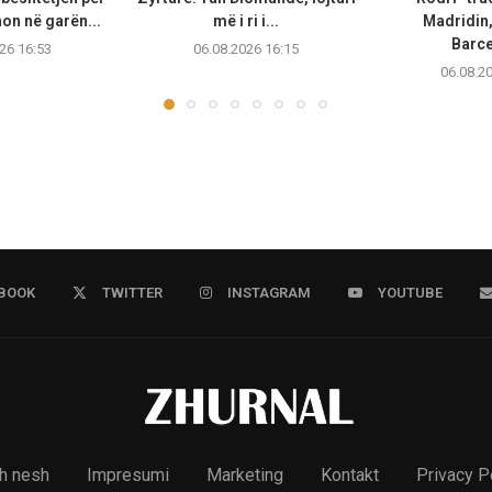
non në garën...
më i ri i...
Madridin,
Barc
26 16:53
06.08.2026 16:15
06.08.2
BOOK
TWITTER
INSTAGRAM
YOUTUBE
h nesh
Impresumi
Marketing
Kontakt
Privacy P