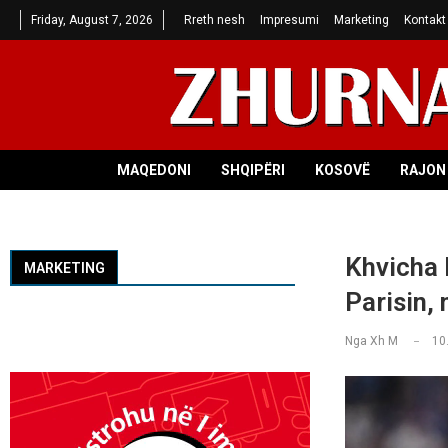
Friday, August 7, 2026
Rreth nesh
Impresumi
Marketing
Kontakt
MAQEDONI
SHQIPËRI
KOSOVË
RAJON 
Khvicha 
MARKETING
Parisin,
Nga
Xh M
10