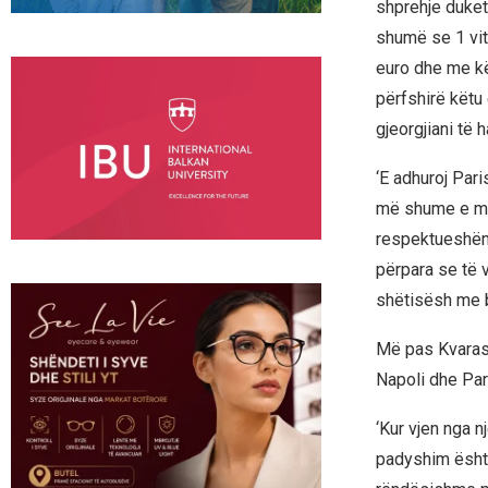
shprehje duket
shumë se 1 vit
euro dhe me kët
përfshirë kët
gjeorgjiani të h
‘E adhuroj Pari
më shume e men
respektueshëm.
përpara se të 
shëtisësh me 
Më pas Kvarast
Napoli dhe Par
‘Kur vjen nga n
padyshim është