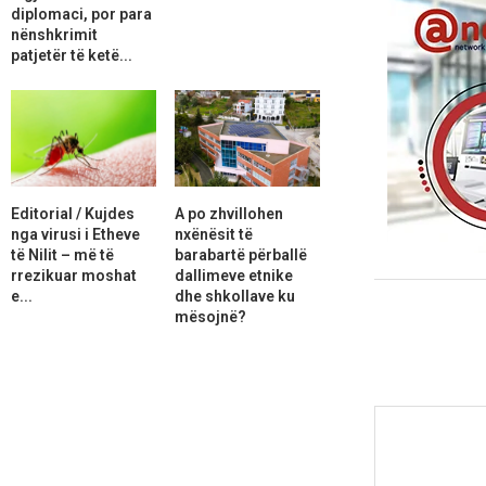
diplomaci, por para
nënshkrimit
patjetër të ketë...
Editorial / Kujdes
A po zhvillohen
nga virusi i Etheve
nxënësit të
të Nilit – më të
barabartë përballë
rrezikuar moshat
dallimeve etnike
e...
dhe shkollave ku
mësojnë?