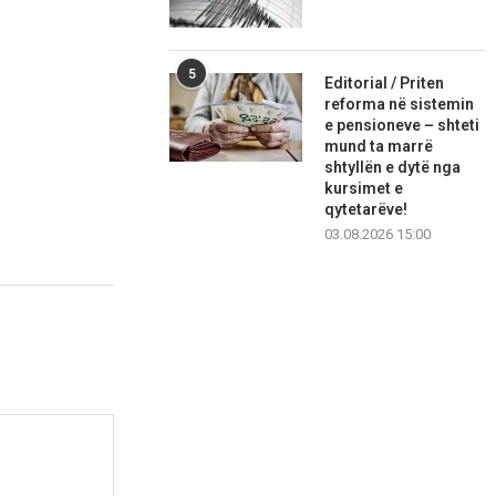
5
Editorial / Priten
reforma në sistemin
e pensioneve – shteti
mund ta marrë
shtyllën e dytë nga
kursimet e
qytetarëve!
03.08.2026 15:00