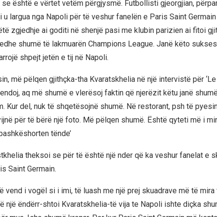
 se është e vërtet vetëm përgjysmë. Futbollisti gjeorgjian, përp
i u largua nga Napoli për të veshur fanelën e Paris Saint Germain
ë zgjedhje ai goditi në shenjë pasi me klubin parizien ai fitoi gj
u edhe shumë të lakmuarën Champions League. Janë këto sukse
arrojë shpejt jetën e tij në Napoli.
sin, më pëlqen gjithçka-tha Kvaratskhelia në një intervistë për ‘Le
doj, aq më shumë e vlerësoj faktin që njerëzit këtu janë shumë
 Kur del, nuk të shqetësojnë shumë. Në restorant, psh të pyesin 
vijnë për të bërë një foto. Më pëlqen shumë. Është qyteti më i mi
bashkëshorten tënde’
khelia theksoi se për të është një nder që ka veshur fanelat e s
is Saint Germain.
jë vend i vogël si i imi, të luash me një prej skuadrave më të mira
 një ëndërr-shtoi Kvaratskhelia-të vija te Napoli ishte diçka sh