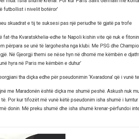
r mua. Isha shumë krenar. Por kur Paris Saint Germain më konta
 futbollist i nivelit botëror’
theu skuadrat e tij te suksesi pas një periudhe të gjatë pa trofe
at-tha Kvaratskhelia-edhe te Napoli kishin vite që nuk e fitonin t
lëm përpara se unë të largohesha nga klubi. Me PSG dhe Champi
a gjë. Në Gjeorgji themi se nëse hyn në dhomë me këmbën e djath
 unë hyra në Paris me këmbën e duhur’
eorgjiani tha diçka edhe për pseudonimin ‘Kvaradona’ që i vunë te
sojnë me Maradonën është diçka me shumë peshë. Askush nuk mu
të. Por kur tifozët më vunë këtë pseudonim isha shumë i lumtu
më donin. Më preku shumë dhe isha shumë krenar-përfundoi inter