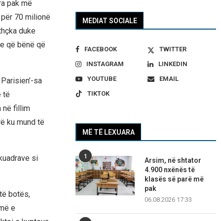
ara pak më
 për 70 milionë
MEDIAT SOCIALE
ithçka duke
se që bënë që
FACEBOOK
TWITTER
INSTAGRAM
LINKEDIN
YOUTUBE
EMAIL
 Parisien’-sa
TIKTOK
 të
në fillim
rë ku mund të
MË TË LEXUARA
1
kuadrave si
Arsim, në shtator
4.900 nxënës të
klasës së parë më
pak
 të botës,
06.08.2026 17:33
umë e