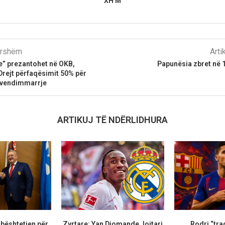
XH M
parshëm
Arti
e” prezantohet në OKB,
Papunësia zbret në 
 Drejt përfaqësimit 50% për
ë vendimmarrje
ARTIKUJ TË NDËRLIDHURA
bështetjen për
Zyrtare: Yan Diomande, lojtari
Rodri “tra