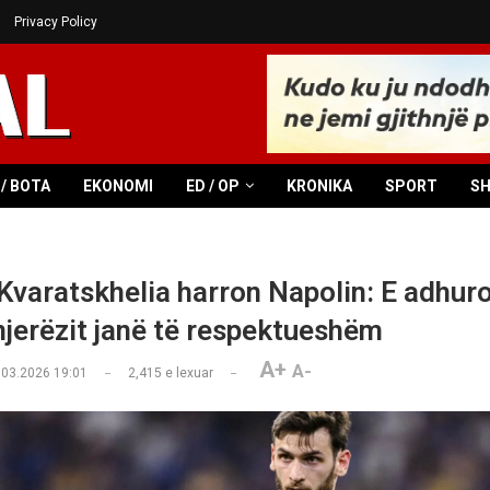
Privacy Policy
/ BOTA
EKONOMI
ED / OP
KRONIKA
SPORT
S
Kvaratskhelia harron Napolin: E adhuro
 njerëzit janë të respektueshëm
A+
A-
.03.2026 19:01
2,415
e lexuar