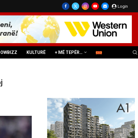
Login
HOWBIZZ
KULTURË
+ MË TEPËR…
j