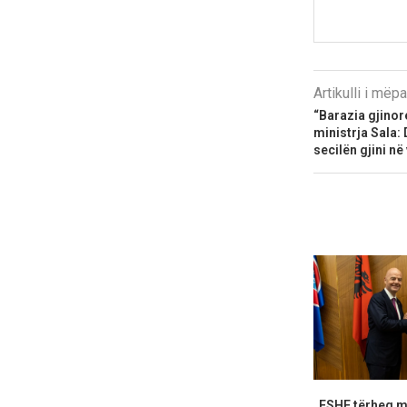
Artikulli i më
“Barazia gjinor
ministrja Sala:
secilën gjini n
FSHF tërheq m