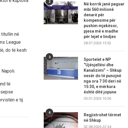
ktoi e kuptova
2
Në korrik janë paguar
mbi 560 milionë
denarë për
kompensime për
pushim mjekësor,
pjesa më e madhe
itullin në
për lejet e lindjes
ons League
28.07.2026 15:52
të, do të kesh
3
Sportelet e NP
“Ujësjellësi dhe
Kanalizimi” – Shkup
 Napoli.
nesër do të punojnë
nga ora 7:30 deri në
nd të
15:30, e mërkura
r sepse
është ditë jopune
05.01.2026 10:36
vistën e tij
4
Regjistrohet tërmet
në Shkup
02.08.2026 22:34