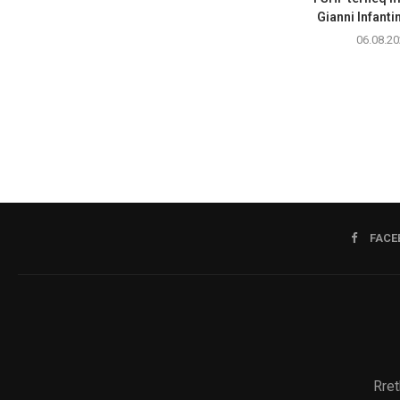
Gianni Infanti
06.08.20
FACE
Rret