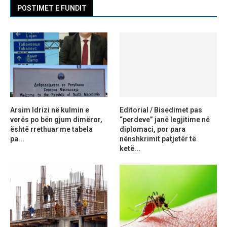
POSTIMET E FUNDIT
Arsim Idrizi në kulmin e
Editorial / Bisedimet pas
verës po bën gjum dimëror,
“perdeve” janë legjitime në
është rrethuar me tabela
diplomaci, por para
pa...
nënshkrimit patjetër të
ketë...