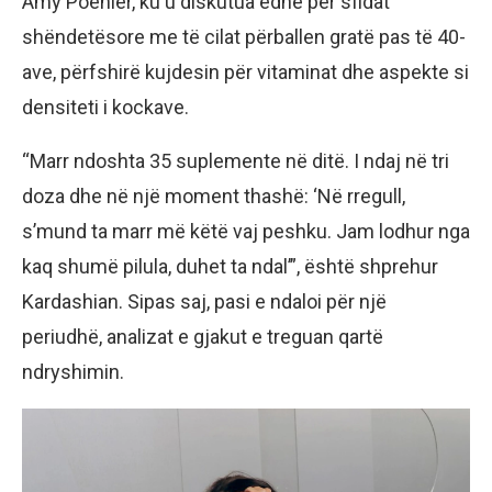
Amy Poehler, ku u diskutua edhe për sfidat
shëndetësore me të cilat përballen gratë pas të 40-
ave, përfshirë kujdesin për vitaminat dhe aspekte si
densiteti i kockave.
“Marr ndoshta 35 suplemente në ditë. I ndaj në tri
doza dhe në një moment thashë: ‘Në rregull,
s’mund ta marr më këtë vaj peshku. Jam lodhur nga
kaq shumë pilula, duhet ta ndal’”, është shprehur
Kardashian. Sipas saj, pasi e ndaloi për një
periudhë, analizat e gjakut e treguan qartë
ndryshimin.