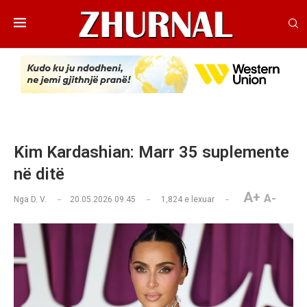
Kim Kardashian: Marr 35 suplemente
në ditë
A+
A-
Nga
D. V.
20.05.2026 09:45
1,824
e lexuar