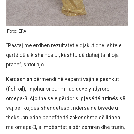
Foto: EPA
“Pastaj më erdhën rezultatet e gjakut dhe ishte e
qartë që e kisha ndalur, kështu që duhej ta filloja
prapë”, shtoi ajo.
Kardashian përmendi në veçanti vajin e peshkut
(fish oil), i njohur si burim i acideve yndyrore
omega-3. Ajo tha se e përdor si pjesë të rutinës së
saj për kujdes shëndetësor, ndërsa në bisedë u
theksuan edhe benefite të zakonshme që lidhen
me omega-3, si mbështetja për zemrën dhe trurin,