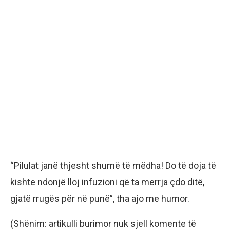
“Pilulat janë thjesht shumë të mëdha! Do të doja të
kishte ndonjë lloj infuzioni që ta merrja çdo ditë,
gjatë rrugës për në punë”, tha ajo me humor.
(Shënim: artikulli burimor nuk sjell komente të