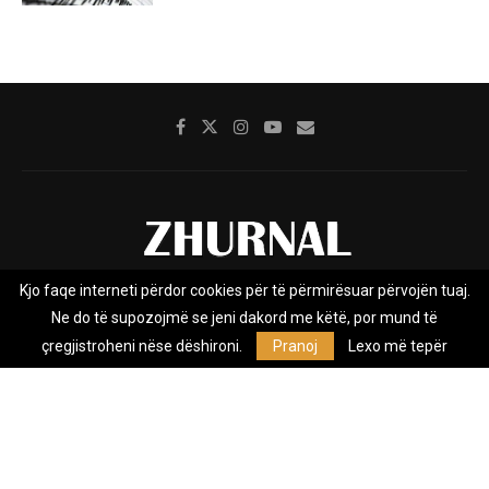
Kjo faqe interneti përdor cookies për të përmirësuar përvojën tuaj.
Rreth nesh
Impresumi
Marketing
Kontakt
Ne do të supozojmë se jeni dakord me këtë, por mund të
Privacy Policy
çregjistroheni nëse dëshironi.
Pranoj
Lexo më tepër
Zhurnal.mk është Agjenci e Lajmeve e pavarur, e themeluar në vitin
2009, që e mbulon Maqedoninë, Kosovën, Shqipërinë edhe lajmet
nga bota.
@2026 - All Right Reserved. Designed and Developed by
Anet.Com.Mk