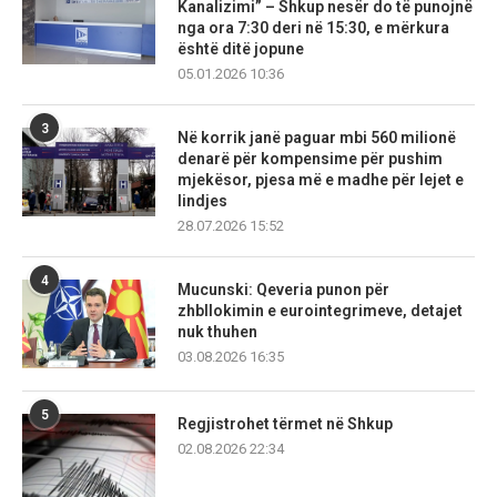
Kanalizimi” – Shkup nesër do të punojnë
nga ora 7:30 deri në 15:30, e mërkura
është ditë jopune
05.01.2026 10:36
3
Në korrik janë paguar mbi 560 milionë
denarë për kompensime për pushim
mjekësor, pjesa më e madhe për lejet e
lindjes
28.07.2026 15:52
4
Mucunski: Qeveria punon për
zhbllokimin e eurointegrimeve, detajet
nuk thuhen
03.08.2026 16:35
5
Regjistrohet tërmet në Shkup
02.08.2026 22:34