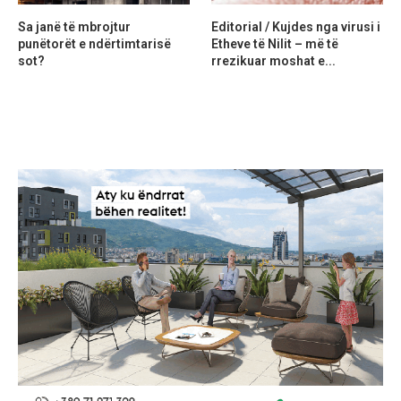
Sa janë të mbrojtur
Editorial / Kujdes nga virusi i
punëtorët e ndërtimtarisë
Etheve të Nilit – më të
sot?
rrezikuar moshat e...