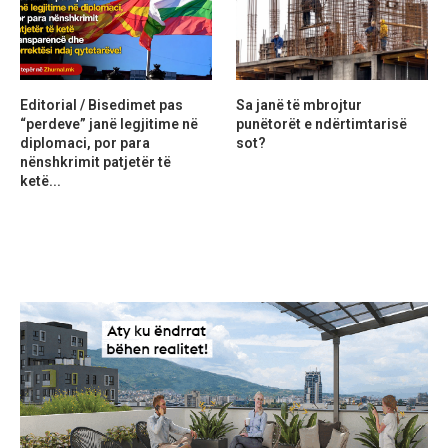
Editorial / Bisedimet pas
Sa janë të mbrojtur
“perdeve” janë legjitime në
punëtorët e ndërtimtarisë
diplomaci, por para
sot?
nënshkrimit patjetër të
ketë...