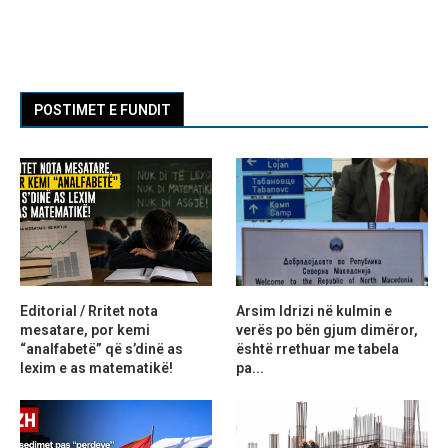
POSTIMET E FUNDIT
Editorial / Rritet nota
Arsim Idrizi në kulmin e
mesatare, por kemi
verës po bën gjum dimëror,
“analfabetë” që s’dinë as
është rrethuar me tabela
lexim e as matematikë!
pa...