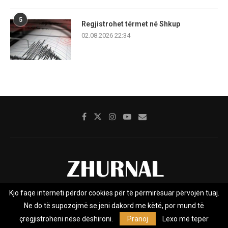
5
Regjistrohet tërmet në Shkup
02.08.2026 22:34
Kjo faqe interneti përdor cookies për të përmirësuar përvojën tuaj.
Rreth nesh
Impresumi
Marketing
Kontakt
Ne do të supozojmë se jeni dakord me këtë, por mund të
Privacy Policy
çregjistroheni nëse dëshironi.
Pranoj
Lexo më tepër