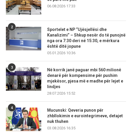
06.08.2026 17:33
2
Sportelet e NP “Ujësjellësi dhe
Kanalizimi” – Shkup nesër do të punojnë
nga ora 7:30 deri në 15:30, e mërkura
është ditë jopune
05.01.2026 10:36
3
Në korrik janë paguar mbi 560 milionë
denarë për kompensime për pushim
mjekësor, pjesa më e madhe për lejet e
lindjes
28.07.2026 15:52
4
Mucunski: Qeveria punon për
zhbllokimin e eurointegrimeve, detajet
nuk thuhen
03.08.2026 16:35