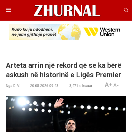
Arteta arrin një rekord që se ka bërë
askush në historinë e Ligës Premier
A+
A-
Nga
D. V.
20.05.2026 09:43
3,471
e lexuar