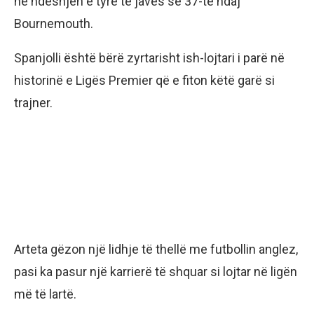
në ndeshjen e tyre të javës së 37-të ndaj
Bournemouth.
Spanjolli është bërë zyrtarisht ish-lojtari i parë në
historinë e Ligës Premier që e fiton këtë garë si
trajner.
Arteta gëzon një lidhje të thellë me futbollin anglez,
pasi ka pasur një karrierë të shquar si lojtar në ligën
më të lartë.