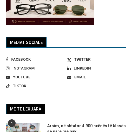
MEDIAT SOCIALE
FACEBOOK
TWITTER
INSTAGRAM
LINKEDIN
YOUTUBE
EMAIL
TIKTOK
MË TË LEXUARA
1
Arsim, në shtator 4.900 nxënës të klasës
së parë më pak