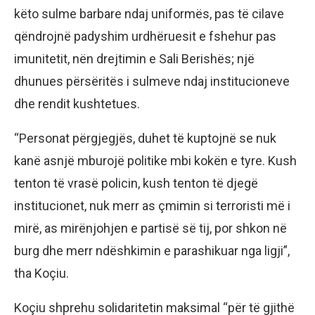
këto sulme barbare ndaj uniformës, pas të cilave
qëndrojnë padyshim urdhëruesit e fshehur pas
imunitetit, nën drejtimin e Sali Berishës; një
dhunues përsëritës i sulmeve ndaj institucioneve
dhe rendit kushtetues.
“Personat përgjegjës, duhet të kuptojnë se nuk
kanë asnjë mburojë politike mbi kokën e tyre. Kush
tenton të vrasë policin, kush tenton të djegë
institucionet, nuk merr as çmimin si terroristi më i
mirë, as mirënjohjen e partisë së tij, por shkon në
burg dhe merr ndëshkimin e parashikuar nga ligji”,
tha Koçiu.
Koçiu shprehu solidaritetin maksimal “për të gjithë