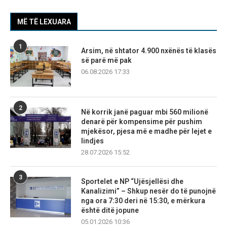
MË TË LEXUARA
1
Arsim, në shtator 4.900 nxënës të klasës
së parë më pak
06.08.2026 17:33
2
Në korrik janë paguar mbi 560 milionë
denarë për kompensime për pushim
mjekësor, pjesa më e madhe për lejet e
lindjes
28.07.2026 15:52
3
Sportelet e NP “Ujësjellësi dhe
Kanalizimi” – Shkup nesër do të punojnë
nga ora 7:30 deri në 15:30, e mërkura
është ditë jopune
05.01.2026 10:36