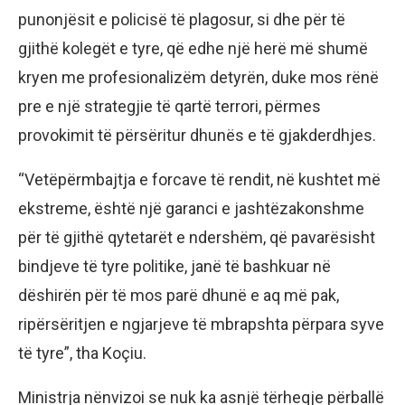
punonjësit e policisë të plagosur, si dhe për të
gjithë kolegët e tyre, që edhe një herë më shumë
kryen me profesionalizëm detyrën, duke mos rënë
pre e një strategjie të qartë terrori, përmes
provokimit të përsëritur dhunës e të gjakderdhjes.
“Vetëpërmbajtja e forcave të rendit, në kushtet më
ekstreme, është një garanci e jashtëzakonshme
për të gjithë qytetarët e ndershëm, që pavarësisht
bindjeve të tyre politike, janë të bashkuar në
dëshirën për të mos parë dhunë e aq më pak,
ripërsëritjen e ngjarjeve të mbrapshta përpara syve
të tyre”, tha Koçiu.
Ministrja nënvizoi se nuk ka asnjë tërheqje përballë