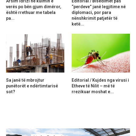
Arsim Idrizi në kulmin e
Editorial / Bisedimet pas
verës po bën gjum dimëror,
“perdeve” janë legjitime në
është rrethuar me tabela
diplomaci, por para
pa...
nënshkrimit patjetër të
ketë...
Sa janë të mbrojtur
Editorial / Kujdes nga virusi i
punëtorët e ndërtimtarisë
Etheve të Nilit – më të
sot?
rrezikuar moshat e...