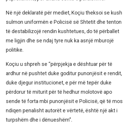
Në një deklaratë për mediet, Koçiu theksoi se kush
sulmon uniformën e Policisë së Shtetit dhe tenton
të destabilizojë rendin kushtetues, do të përballet
me ligjin dhe se ndaj tyre nuk ka asnjë mburojë
politike.
Koçiu u shpreh se “përpjekja e dështuar për të
ardhur në pushtet duke goditur punonjësit e rendit,
duke djegur institucionet, e për më tepër duke
përdorur të miturit për të hedhur molotovë apo
sende të forta mbi punonjësit e Policisë, që të mos
ndiqen penalisht autorët e vërtetë, është një akt i
turpshëm dhe i dënueshëm”.