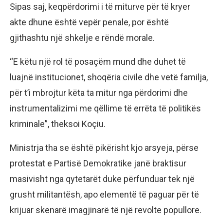
Sipas saj, keqpërdorimi i të miturve për të kryer
akte dhune është vepër penale, por është
gjithashtu një shkelje e rëndë morale.
“E këtu një rol të posaçëm mund dhe duhet të
luajnë institucionet, shoqëria civile dhe vetë familja,
për t’i mbrojtur këta ta mitur nga përdorimi dhe
instrumentalizimi me qëllime të errëta të politikës
kriminale”, theksoi Koçiu.
Ministrja tha se është pikërisht kjo arsyeja, përse
protestat e Partisë Demokratike janë braktisur
masivisht nga qytetarët duke përfunduar tek një
grusht militantësh, apo elementë të paguar për të
krijuar skenarë imagjinarë të një revolte popullore.