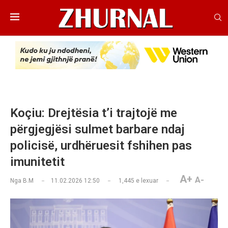
Koçiu: Drejtësia t’i trajtojë me
përgjegjësi sulmet barbare ndaj
policisë, urdhëruesit fshihen pas
imunitetit
A+
A-
Nga
B.M
11.02.2026 12:50
1,445
e lexuar