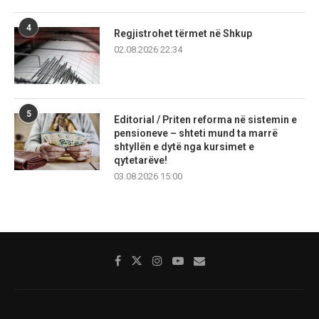
4
Regjistrohet tërmet në Shkup
02.08.2026 22:34
5
Editorial / Priten reforma në sistemin e
pensioneve – shteti mund ta marrë
shtyllën e dytë nga kursimet e
qytetarëve!
03.08.2026 15:00