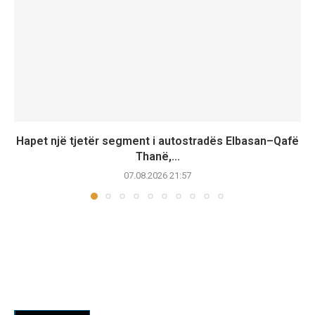
Hapet një tjetër segment i autostradës Elbasan–Qafë
Thanë,...
07.08.2026 21:57