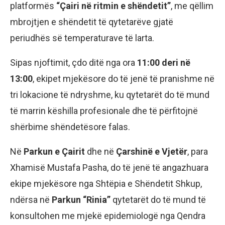
platformës
“Çairi në ritmin e shëndetit”
, me qëllim
mbrojtjen e shëndetit të qytetarëve gjatë
periudhës së temperaturave të larta.
Sipas njoftimit, çdo ditë nga ora
11:00 deri në
13:00
, ekipet mjekësore do të jenë të pranishme në
tri lokacione të ndryshme, ku qytetarët do të mund
të marrin këshilla profesionale dhe të përfitojnë
shërbime shëndetësore falas.
Në
Parkun e Çairit
dhe në
Çarshinë e Vjetër
, para
Xhamisë Mustafa Pasha, do të jenë të angazhuara
ekipe mjekësore nga Shtëpia e Shëndetit Shkup,
ndërsa në
Parkun “Rinia”
qytetarët do të mund të
konsultohen me mjekë epidemiologë nga Qendra