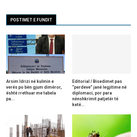
POSTIMET E FUNDIT
Arsim Idrizi në kulmin e
Editorial / Bisedimet pas
verës po bën gjum dimëror,
“perdeve” janë legjitime në
është rrethuar me tabela
diplomaci, por para
pa...
nënshkrimit patjetër të
ketë...