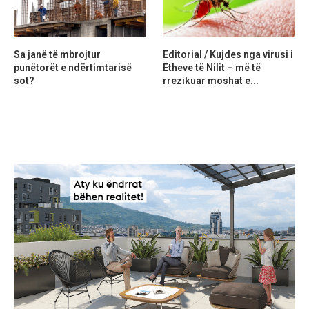
Sa janë të mbrojtur
Editorial / Kujdes nga virusi i
punëtorët e ndërtimtarisë
Etheve të Nilit – më të
sot?
rrezikuar moshat e...