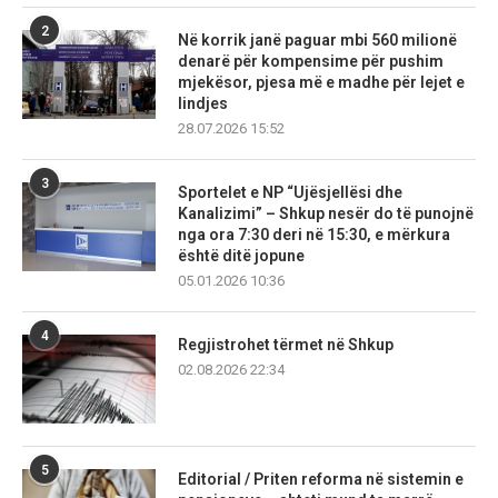
2
Në korrik janë paguar mbi 560 milionë
denarë për kompensime për pushim
mjekësor, pjesa më e madhe për lejet e
lindjes
28.07.2026 15:52
3
Sportelet e NP “Ujësjellësi dhe
Kanalizimi” – Shkup nesër do të punojnë
nga ora 7:30 deri në 15:30, e mërkura
është ditë jopune
05.01.2026 10:36
4
Regjistrohet tërmet në Shkup
02.08.2026 22:34
5
Editorial / Priten reforma në sistemin e