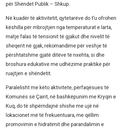
për Shëndet Publik – Shkup.
Në kuadër të aktivitetit, qytetarëve do t’u ofrohen
këshilla për mbrojtjen nga temperaturat e larta,
matje falas të tensionit të gjakut dhe nivelit të
sheqerit në gjak, rekomandime për veshje të
përshtatshme gjatë ditëve të nxehta, si dhe
broshura edukative me udhëzime praktike për
ruajtjen e shëndetit.
Paralelisht me këto aktivitete, përfaqësues të
Komunës së Çairit, në bashkëpunim me Kryqin e
Kuq, do të shpërndajnë shishe me ujë në
lokacionet më të frekuentuara, me qëllim
promovimin e hidratimit dhe parandalimin e