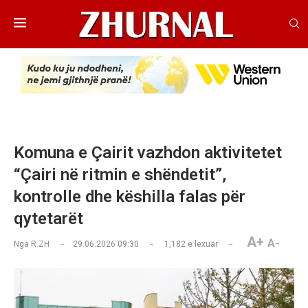
Komuna e Çairit vazhdon aktivitetet
“Çairi në ritmin e shëndetit”,
kontrolle dhe këshilla falas për
qytetarët
A+
A-
Nga
R.ZH
29.06.2026 09:30
1,182
e lexuar