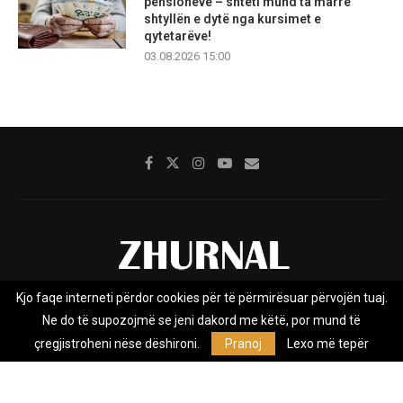
pensioneve – shteti mund ta marrë
shtyllën e dytë nga kursimet e
qytetarëve!
03.08.2026 15:00
Kjo faqe interneti përdor cookies për të përmirësuar përvojën tuaj.
Rreth nesh
Impresumi
Marketing
Kontakt
Ne do të supozojmë se jeni dakord me këtë, por mund të
Privacy Policy
çregjistroheni nëse dëshironi.
Pranoj
Lexo më tepër
Zhurnal.mk është Agjenci e Lajmeve e pavarur, e themeluar në vitin
2009, që e mbulon Maqedoninë, Kosovën, Shqipërinë edhe lajmet
nga bota.