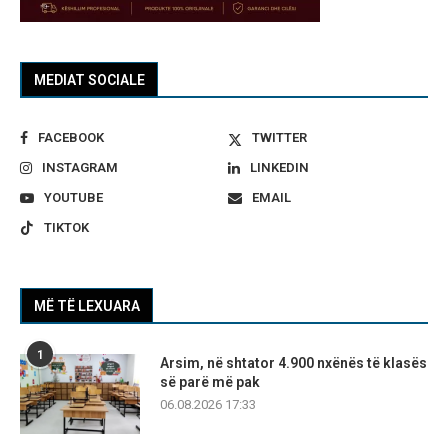
MEDIAT SOCIALE
FACEBOOK
TWITTER
INSTAGRAM
LINKEDIN
YOUTUBE
EMAIL
TIKTOK
MË TË LEXUARA
1
Arsim, në shtator 4.900 nxënës të klasës
së parë më pak
06.08.2026 17:33