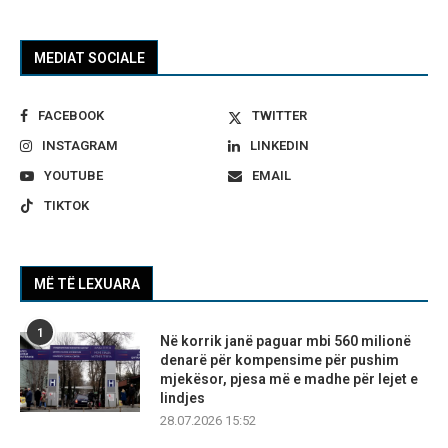
MEDIAT SOCIALE
FACEBOOK
TWITTER
INSTAGRAM
LINKEDIN
YOUTUBE
EMAIL
TIKTOK
MË TË LEXUARA
1
Në korrik janë paguar mbi 560 milionë
denarë për kompensime për pushim
mjekësor, pjesa më e madhe për lejet e
lindjes
28.07.2026 15:52