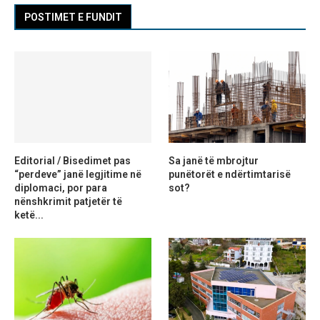
POSTIMET E FUNDIT
Editorial / Bisedimet pas
Sa janë të mbrojtur
“perdeve” janë legjitime në
punëtorët e ndërtimtarisë
diplomaci, por para
sot?
nënshkrimit patjetër të
ketë...