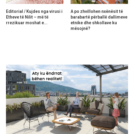
Editorial / Kujdes nga virusi i
A po zhvillohen nxënësit të
Etheve të Nilit – më të
barabartë përballë dallimeve
rrezikuar moshat e...
etnike dhe shkollave ku
mësojnë?