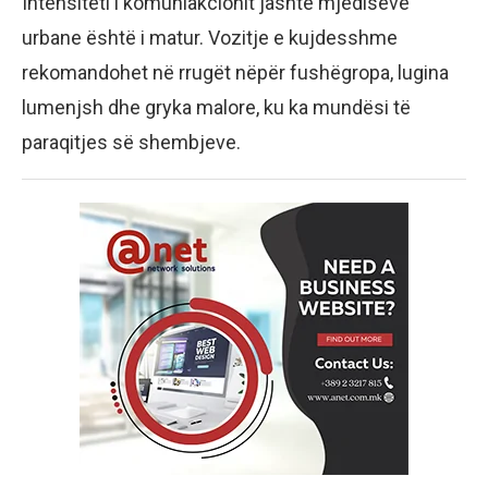
Intensiteti i komuniakcionit jashtë mjediseve
urbane është i matur. Vozitje e kujdesshme
rekomandohet në rrugët nëpër fushëgropa, lugina
lumenjsh dhe gryka malore, ku ka mundësi të
paraqitjes së shembjeve.