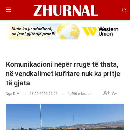
Komunikacioni nëpër rrugë të thata,
në vendkalimet kufitare nuk ka pritje
të gjata
A+
A-
Nga
D. V.
23.02.2026 09:02
1,496
e lexuar