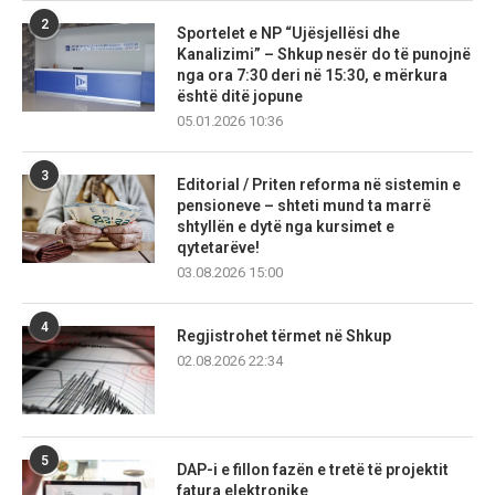
2
Sportelet e NP “Ujësjellësi dhe
Kanalizimi” – Shkup nesër do të punojnë
nga ora 7:30 deri në 15:30, e mërkura
është ditë jopune
05.01.2026 10:36
3
Editorial / Priten reforma në sistemin e
pensioneve – shteti mund ta marrë
shtyllën e dytë nga kursimet e
qytetarëve!
03.08.2026 15:00
4
Regjistrohet tërmet në Shkup
02.08.2026 22:34
5
DAP-i e fillon fazën e tretë të projektit
fatura elektronike