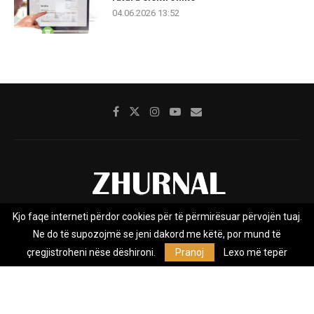
04.06.2026 13:52
Kjo faqe interneti përdor cookies për të përmirësuar përvojën tuaj.
Rreth nesh
Impresumi
Marketing
Kontakt
Ne do të supozojmë se jeni dakord me këtë, por mund të
Privacy Policy
çregjistroheni nëse dëshironi.
Pranoj
Lexo më tepër
Zhurnal.mk është Agjenci e Lajmeve e pavarur, e themeluar në vitin
2009, që e mbulon Maqedoninë, Kosovën, Shqipërinë edhe lajmet
nga bota.