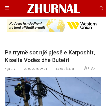
Pa rrymë sot një pjesë e Karposhit,
Kisella Vodës dhe Butelit
A+
A-
Nga
D. V.
23.02.2026 09:04
1,055
e lexuar