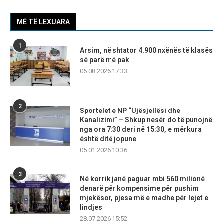
MË TË LEXUARA
1
Arsim, në shtator 4.900 nxënës të klasës
së parë më pak
06.08.2026 17:33
2
Sportelet e NP “Ujësjellësi dhe
Kanalizimi” – Shkup nesër do të punojnë
nga ora 7:30 deri në 15:30, e mërkura
është ditë jopune
05.01.2026 10:36
3
Në korrik janë paguar mbi 560 milionë
denarë për kompensime për pushim
mjekësor, pjesa më e madhe për lejet e
lindjes
28.07.2026 15:52