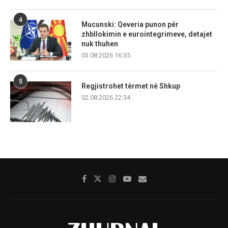
4
Mucunski: Qeveria punon për
zhbllokimin e eurointegrimeve, detajet
nuk thuhen
03.08.2026 16:35
5
Regjistrohet tërmet në Shkup
02.08.2026 22:34