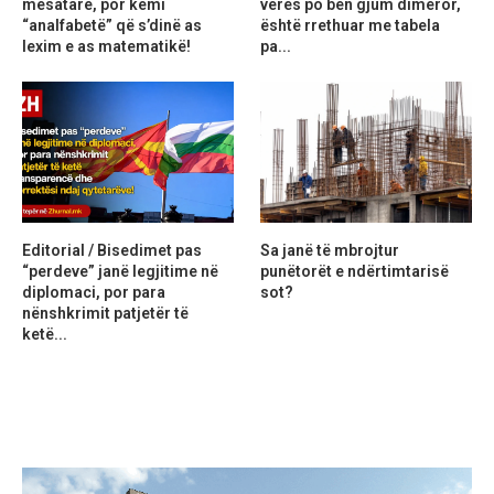
mesatare, por kemi
verës po bën gjum dimëror,
“analfabetë” që s’dinë as
është rrethuar me tabela
lexim e as matematikë!
pa...
Editorial / Bisedimet pas
Sa janë të mbrojtur
“perdeve” janë legjitime në
punëtorët e ndërtimtarisë
diplomaci, por para
sot?
nënshkrimit patjetër të
ketë...