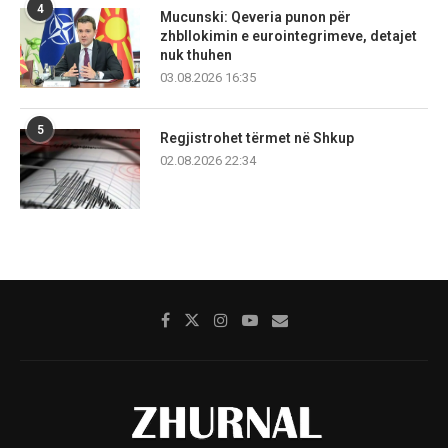
4
Mucunski: Qeveria punon për
zhbllokimin e eurointegrimeve, detajet
nuk thuhen
03.08.2026 16:35
5
Regjistrohet tërmet në Shkup
02.08.2026 22:34