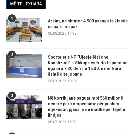
MË TË LEXUARA
1
Arsim, në shtator 4.900 nxënës të klasës
së parë më pak
06.08.2026 17:33
2
Sportelet e NP “Ujësjellësi dhe
Kanalizimi” – Shkup nesër do të punojnë
nga ora 7:30 deri në 15:30, e mërkura
është ditë jopune
05.01.2026 10:36
3
Në korrik janë paguar mbi 560 milionë
denarë për kompensime për pushim
mjekësor, pjesa më e madhe për lejet e
lindjes
28.07.2026 15:52