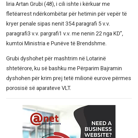
liria Artan Grubi (48), i cili ishte i kërkuar me
fletëarrest ndërkombëtar për hetimin për vepër të
kryer penale sipas nenit 354 paragrafi 5 v.v.
paragrafi3 v.v. pargrafi1 v.v. me nenin 22 nga KD”,
kumtoi Ministria e Punëve të Brendshme.
Grubi dyshohet për mashtrim në Lotarinë
shtetërore, ku së bashku me Përparim Bajramin
dyshohen për krim prej tetë milionë eurove përmes
porosisë së aparateve VLT.