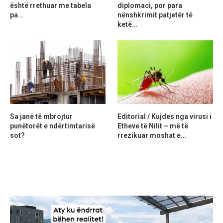
është rrethuar me tabela
diplomaci, por para
pa...
nënshkrimit patjetër të
ketë...
Sa janë të mbrojtur
Editorial / Kujdes nga virusi i
punëtorët e ndërtimtarisë
Etheve të Nilit – më të
sot?
rrezikuar moshat e...