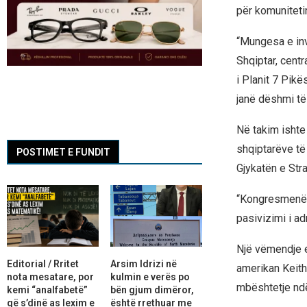
për komunitetin
“Mungesa e inv
Shqiptar, centr
i Planit 7 Pikë
janë dëshmi të 
Në takim ishte
shqiptarëve të
POSTIMET E FUNDIT
Gjykatën e Str
“Kongresmenët 
pasivizimi i a
Një vëmendje e 
Editorial / Rritet
Arsim Idrizi në
amerikan Keith
nota mesatare, por
kulmin e verës po
mbështetje ndë
kemi “analfabetë”
bën gjum dimëror,
që s’dinë as lexim e
është rrethuar me