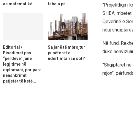
as matematikë!
tabela pa...
“Projektligji i
SHBA, mbetet 
Qeverinë e Serb
ndaj shqiptarë
Në fund, Rexhe
Editorial /
Sa janë të mbrojtur
duke nënvizuar
Bisedimet pas
punëtorët e
“perdeve” janë
ndërtimtarisë sot?
legjitime në
“Shqiptarët në
diplomaci, por para
rajon”, përfundo
nënshkrimit
patjetër të ketë...