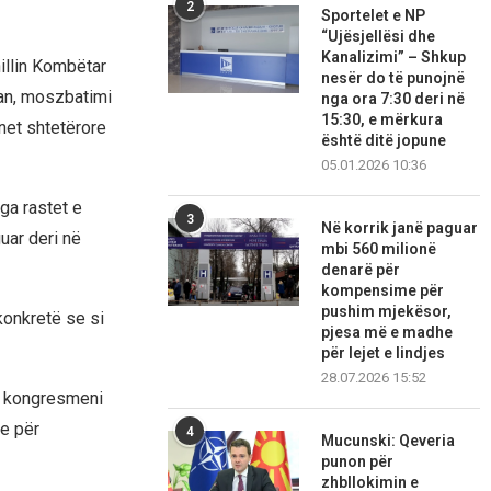
2
Sportelet e NP
“Ujësjellësi dhe
Kanalizimi” – Shkup
illin Kombëtar
nesër do të punojnë
ojan, moszbatimi
nga ora 7:30 deri në
15:30, e mërkura
onet shtetërore
është ditë jopune
05.01.2026 10:36
ga rastet e
3
Në korrik janë paguar
uar deri në
mbi 560 milionë
denarë për
kompensime për
pushim mjekësor,
onkretë se si
pjesa më e madhe
për lejet e lindjes
28.07.2026 15:52
ga kongresmeni
he për
4
Mucunski: Qeveria
punon për
zhbllokimin e