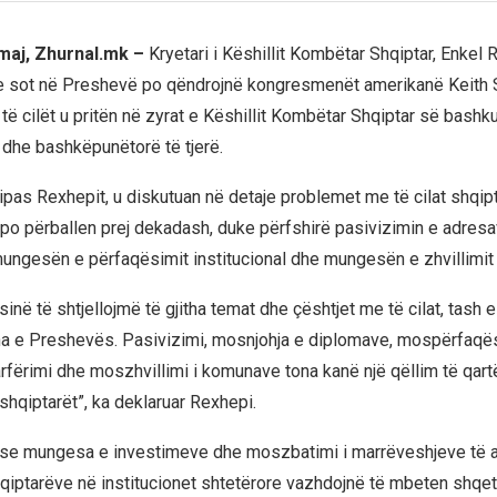
 maj, Zhurnal.mk –
Kryetari i Këshillit Kombëtar Shqiptar, Enkel 
se sot në Preshevë po qëndrojnë kongresmenët amerikanë Keith 
ë cilët u pritën në zyrat e Këshillit Kombëtar Shqiptar së bashk
dhe bashkëpunëtorë të tjerë.
sipas Rexhepit, u diskutuan në detaje problemet me të cilat shqip
o përballen prej dekadash, duke përfshirë pasivizimin e adres
ungesën e përfaqësimit institucional dhe mungesën e zhvillimit
në të shtjellojmë të gjitha temat dhe çështjet me të cilat, tash 
na e Preshevës. Pasivizimi, mosnjohja e diplomave, mospërfaqë
arfërimi dhe moszhvillimi i komunave tona kanë një qëllim të qart
shqiptarët”, ka deklaruar Rexhepi.
 se mungesa e investimeve dhe moszbatimi i marrëveshjeve të ar
hqiptarëve në institucionet shtetërore vazhdojnë të mbeten shq