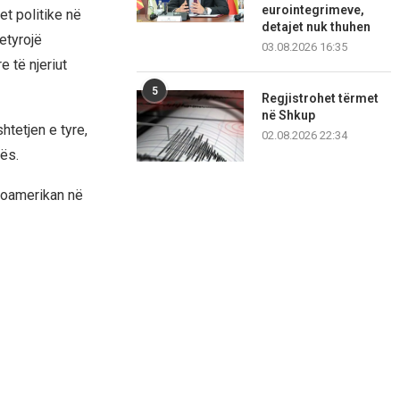
eurointegrimeve,
et politike në
detajet nuk thuhen
etyrojë
03.08.2026 16:35
 të njeriut
5
Regjistrohet tërmet
në Shkup
tetjen e tyre,
02.08.2026 22:34
ës.
proamerikan në