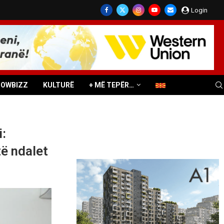
Login
HOWBIZZ
KULTURË
+ MË TEPËR…
:
të ndalet