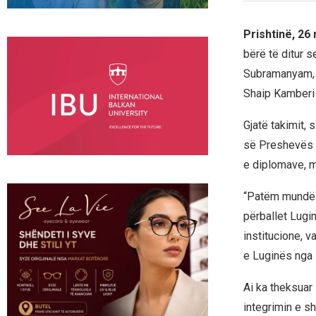
Prishtinë, 26
bërë të ditur 
Subramanyam, t
Shaip Kamberi 
Gjatë takimit, 
së Preshevës p
e diplomave, m
“Patëm mundësi
përballet Lugi
institucione, v
e Luginës nga 
Ai ka theksuar
integrimin e s