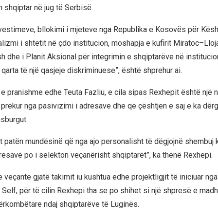
 shqiptar në jug të Serbisë.
estimeve, bllokimi i mjeteve nga Republika e Kosovës për Kësh
alizmi i shtetit në çdo institucion, moshapja e kufirit Miratoc–Ll
sh dhe i Planit Aksional për integrimin e shqiptarëve në instituci
qarta të një qasjeje diskriminuese”, është shprehur ai.
 e pranishme edhe Teuta Fazliu, e cila sipas Rexhepit është një n
 prekur nga pasivizimi i adresave dhe që çështjen e saj e ka dërg
asburgut.
patën mundësinë që nga ajo personalisht të dëgjojnë shembuj k
dresave po i selekton veçanërisht shqiptarët”, ka thënë Rexhepi.
veçantë gjatë takimit iu kushtua edhe projektligjit të iniciuar n
 Self, për të cilin Rexhepi tha se po shihet si një shpresë e mad
rkombëtare ndaj shqiptarëve të Luginës.