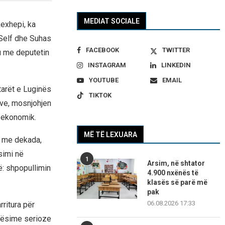
MEDIAT SOCIALE
Rexhepi, ka
Self dhe Suhas
FACEBOOK
TWITTER
u me deputetin
INSTAGRAM
LINKEDIN
YOUTUBE
EMAIL
tarët e Luginës
TIKTOK
ave, mosnjohjen
 ekonomik.
MË TË LEXUARA
e me dekada,
simi në
1
Arsim, në shtator
ë: shpopullimin
4.900 nxënës të
klasës së parë më
pak
06.08.2026 17:33
ritura për
etësime serioze