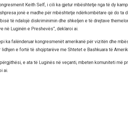
 kongresmenit Keith Self, i cili ka gjetur mbështetje nga të dy kamp
shpresa jonë e madhe për mbështetje ndërkombëtare që do ta d
isë të ndalojë diskriminimin dhe shkeljen e të drejtave themelore
ve në Luginën e Preshevës”, deklaroi ai.
pi ka falënderuar kongresmenët amerikanë për vizitën dhe mbësh
 lidhjen e fortë të shqiptarëve me Shtetet e Bashkuara të Amerik
 përgjithësi, e ata të Luginës në veçanti, mbeten komuniteti më 
i ai.