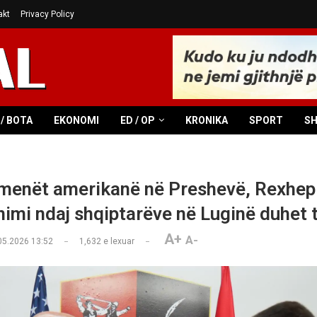
akt
Privacy Policy
/ BOTA
EKONOMI
ED / OP
KRONIKA
SPORT
S
enët amerikanë në Preshevë, Rexhepi
nimi ndaj shqiptarëve në Luginë duhet 
A+
A-
05.2026 13:52
1,632
e lexuar