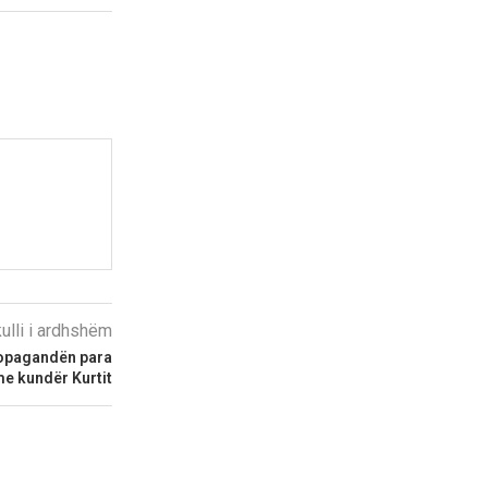
kulli i ardhshëm
propagandën para
me kundër Kurtit