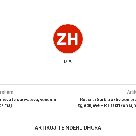
D. V.
parshëm
Arti
mimeve të derivateve, vendimi
Rusia si Serbia aktivizon 
27 maj
zgjedhjeve – RT fabrikon laj
ARTIKUJ TË NDËRLIDHURA