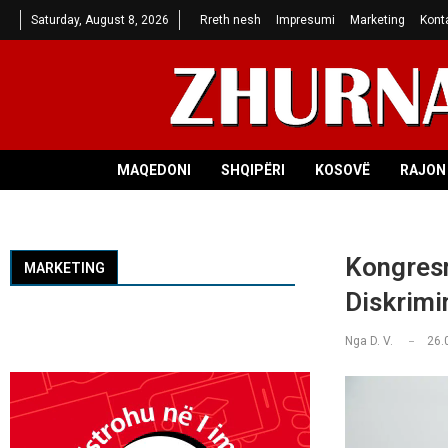
Saturday, August 8, 2026
Rreth nesh
Impresumi
Marketing
Kont
MAQEDONI
SHQIPËRI
KOSOVË
RAJON 
Kongresm
MARKETING
Diskrimi
Nga
D. V.
26.