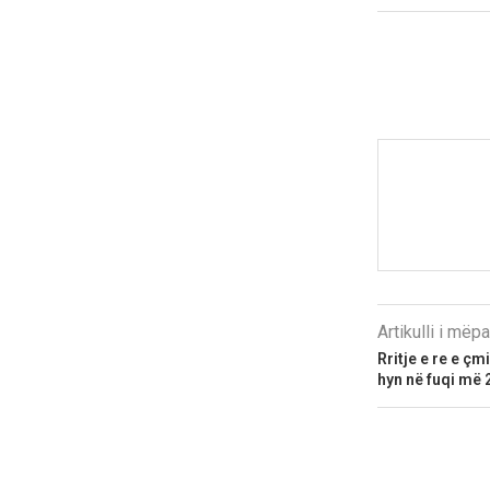
Artikulli i më
Rritje e re e ç
hyn në fuqi më 