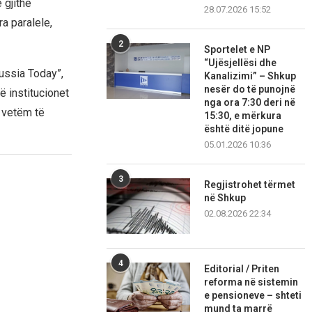
 gjithë
28.07.2026 15:52
ra paralele,
2
Sportelet e NP
“Ujësjellësi dhe
ussia Today”,
Kanalizimi” – Shkup
nesër do të punojnë
ë institucionet
nga ora 7:30 deri në
ë vetëm të
15:30, e mërkura
është ditë jopune
05.01.2026 10:36
3
Regjistrohet tërmet
në Shkup
02.08.2026 22:34
4
Editorial / Priten
reforma në sistemin
e pensioneve – shteti
mund ta marrë