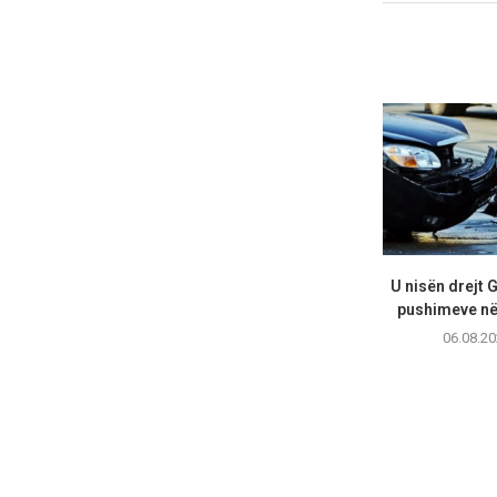
U nisën drejt 
pushimeve në 
06.08.20