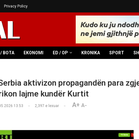
Privacy Policy
/ BOTA
EKONOMI
ED / OP
KRONIKA
SPORT
S
 Serbia aktivizon propagandën para zgj
rikon lajme kundër Kurtit
A+
A-
05.2026 13:53
2,397
e lexuar