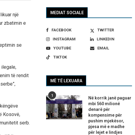
MEDIAT SOCIALE
ikuar një
ur zbatimin e
FACEBOOK
TWITTER
INSTAGRAM
LINKEDIN
ceptimin se
YOUTUBE
EMAIL
TIKTOK
 ilegale,
enim të rendit
MË TË LEXUARA
 serbe”,
1
Në korrik janë paguar
mbi 560 milionë
, këngëve
denarë për
në Kosovë,
kompensime për
pushim mjekësor,
munitetit serb.
pjesa më e madhe
për lejet e lindjes