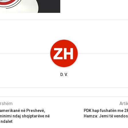
D. V.
parshëm
Arti
amerikanë në Preshevë,
PDK hap fushatën me 28
minimi ndaj shqiptarëve në
Hamza: Jemi të vendosu
 ndalet