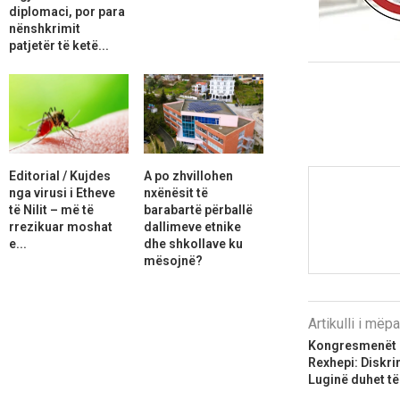
diplomaci, por para
nënshkrimit
patjetër të ketë...
Editorial / Kujdes
A po zhvillohen
nga virusi i Etheve
nxënësit të
të Nilit – më të
barabartë përballë
rrezikuar moshat
dallimeve etnike
e...
dhe shkollave ku
mësojnë?
Artikulli i më
Kongresmenët 
Rexhepi: Diskri
Luginë duhet të