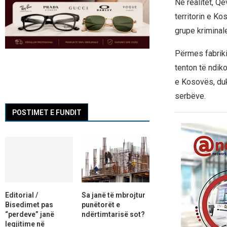
Në realitet, Qe
territorin e Ko
grupe kriminale
Përmes fabriki
tenton të ndiko
e Kosovës, duk
serbëve.
POSTIMET E FUNDIT
Editorial /
Sa janë të mbrojtur
Bisedimet pas
punëtorët e
“perdeve” janë
ndërtimtarisë sot?
legjitime në