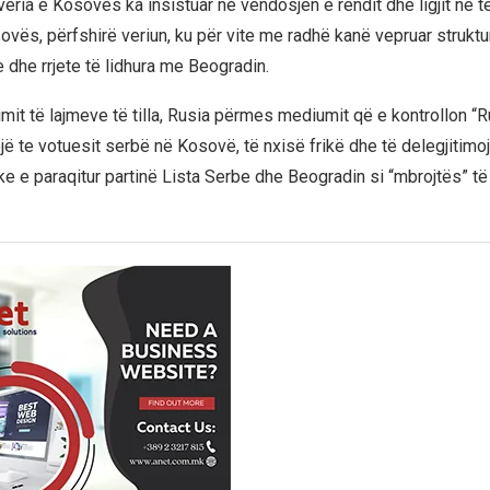
veria e Kosovës ka insistuar në vendosjen e rendit dhe ligjit në të
sovës, përfshirë veriun, ku për vite me radhë kanë vepruar struktu
 dhe rrjete të lidhura me Beogradin.
mit të lajmeve të tilla, Rusia përmes mediumit që e kontrollon “R
jë te votuesit serbë në Kosovë, të nxisë frikë dhe të delegjitimoj
e e paraqitur partinë Lista Serbe dhe Beogradin si “mbrojtës” t