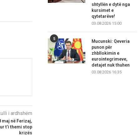
shtyllën e dytë nga
kursimet e
qytetarëve!
03.08.2026 15:00
5
Mucunski: Qeveria
punon për
zhbllokimin e
eurointegrimeve,
detajet nuk thuhen
03.08.2026 16:35
kulli i ardhshëm
 maj në Ferizaj,
r t’i themi stop
krizës