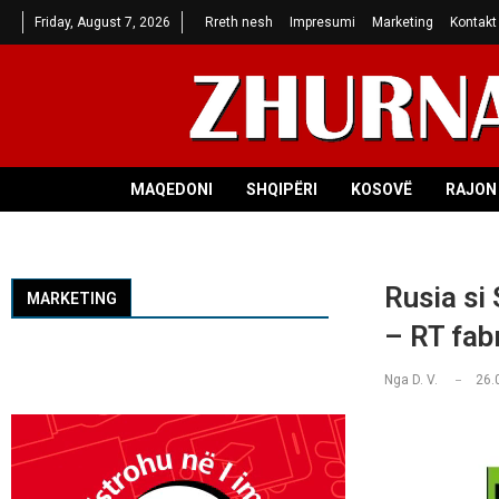
Friday, August 7, 2026
Rreth nesh
Impresumi
Marketing
Kontakt
MAQEDONI
SHQIPËRI
KOSOVË
RAJON 
Rusia si
MARKETING
– RT fab
Nga
D. V.
26.