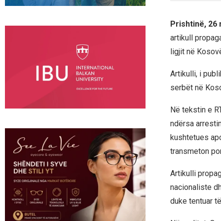
Prishtinë, 26
artikull propag
ligjit në Kosov
Artikulli, i pu
serbët në Koso
Në tekstin e RT
ndërsa arresti
kushtetues apo
transmeton port
Artikulli propa
nacionaliste d
duke tentuar t