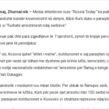
 maj, Zhurnal.mk –
Media shtetërore ruse “Russia Today” ka publ
andistik kundër kryeministrit në detyrë, Albin Kurti duke e paraqit
ë si “fushatë arrestimesh ndaj serbëve”.
blikuar pak ditë para zgjedhjeve të 7 qershorit, synon të krijojë per
vë janë të përndjekur.
-së, Kosova quhet “shtet i rremë”, institucionet e saj paraqiten si
met për raste që lidhen me dyshime për krime lufte, terrorizëm, c
 nxitje nacionaliste reduktohen në “arrestime për flamuj e këngë
ali Dukagjini.
gandistik i mediumit rus mban titullin: Për shkak të flamujve serb
he krimeve të luftës, Kurti për pesë vjet arrestoi mbi 150 serbë 
ë paraqesë institucionet e Kosovës si struktura represive ndaj ko