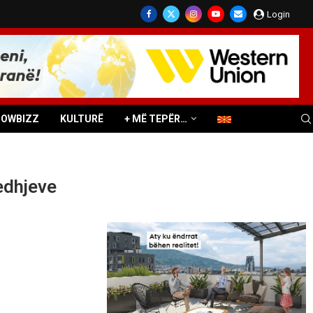
Login
HOWBIZZ
KULTURË
+ MË TEPËR…
edhjeve