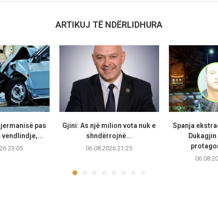
ARTIKUJ TË NDËRLIDHURA
Gjermanisë pas
Gjini: As një milion vota nuk e
Spanja ekstr
vendlindje,...
shndërrojnë...
Dukagjin 
protagon
26 23:05
06.08.2026 21:25
06.08.2