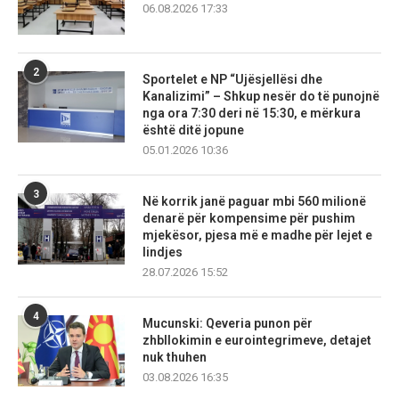
06.08.2026 17:33
2
Sportelet e NP “Ujësjellësi dhe
Kanalizimi” – Shkup nesër do të punojnë
nga ora 7:30 deri në 15:30, e mërkura
është ditë jopune
05.01.2026 10:36
3
Në korrik janë paguar mbi 560 milionë
denarë për kompensime për pushim
mjekësor, pjesa më e madhe për lejet e
lindjes
28.07.2026 15:52
4
Mucunski: Qeveria punon për
zhbllokimin e eurointegrimeve, detajet
nuk thuhen
03.08.2026 16:35