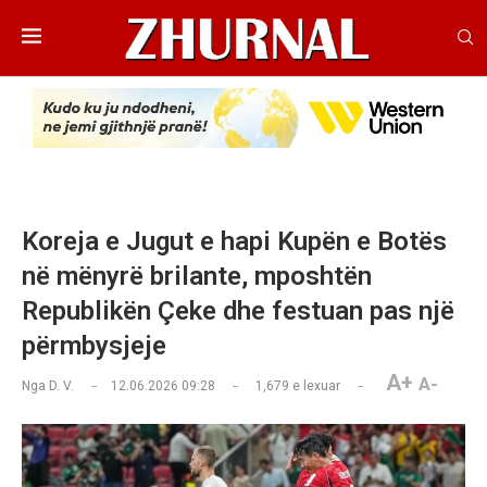
Koreja e Jugut e hapi Kupën e Botës
në mënyrë brilante, mposhtën
Republikën Çeke dhe festuan pas një
përmbysjeje
A+
A-
Nga
D. V.
12.06.2026 09:28
1,679
e lexuar