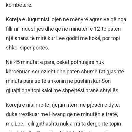
kombëtare.
Koreja e Jugut nisi lojën në mënyrë agresive që nga
fillimi i ndeshjes dhe që në minutën e 12-të patën
një shans të mirë kur Lee goditi me kokë, por topi
shkoi sipër portës.
Në 45 minutat e para, çekët pothuajse nuk
kërcënuan seriozisht dhe patën shumë fat gjashtë
minuta para se të shkonin në pushim kur Son
gjuajti dhe topi kaloi me shpejtësi pranë shtyllës.
Koreja e nisi me të njëjtin ritëm në pjesën e dytë,
duke rrezikuar me Hwang që në minutën e tretë,
me Lee, i cili gjithashtu nuk arriti ta dërgonte topin