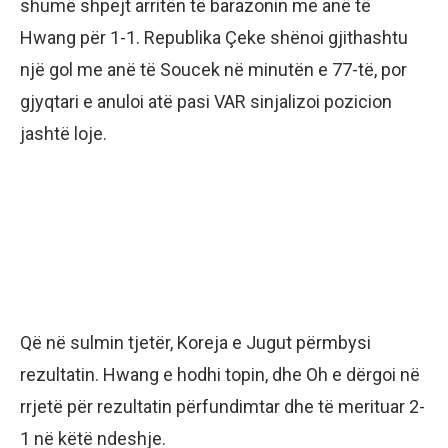
shumë shpejt arritën të barazonin me anë të
Hwang për 1-1. Republika Çeke shënoi gjithashtu
një gol me anë të Soucek në minutën e 77-të, por
gjyqtari e anuloi atë pasi VAR sinjalizoi pozicion
jashtë loje.
Që në sulmin tjetër, Koreja e Jugut përmbysi
rezultatin. Hwang e hodhi topin, dhe Oh e dërgoi në
rrjetë për rezultatin përfundimtar dhe të merituar 2-
1 në këtë ndeshje.