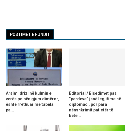
POSTIMET E FUNDIT
Arsim Idrizi në kulmin e
Editorial / Bisedimet pas
verës po bën gjum dimëror,
“perdeve” janë legjitime në
është rrethuar me tabela
diplomaci, por para
pa...
nënshkrimit patjetër të
ketë...