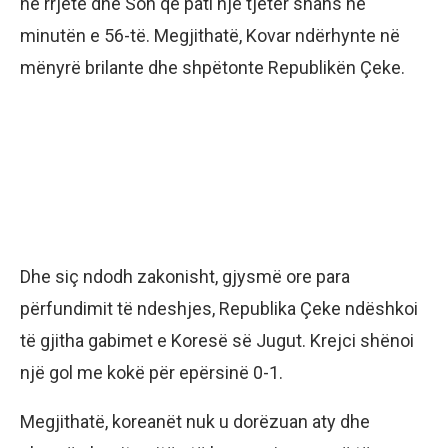
në rrjetë dhe Son që pati një tjetër shans në
minutën e 56-të. Megjithatë, Kovar ndërhynte në
mënyrë brilante dhe shpëtonte Republikën Çeke.
Dhe siç ndodh zakonisht, gjysmë ore para
përfundimit të ndeshjes, Republika Çeke ndëshkoi
të gjitha gabimet e Koresë së Jugut. Krejci shënoi
një gol me kokë për epërsinë 0-1.
Megjithatë, koreanët nuk u dorëzuan aty dhe