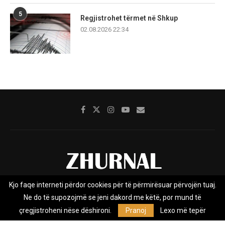
5
Regjistrohet tërmet në Shkup
02.08.2026 22:34
Kjo faqe interneti përdor cookies për të përmirësuar përvojën tuaj.
Rreth nesh
Impresumi
Marketing
Kontakt
Ne do të supozojmë se jeni dakord me këtë, por mund të
Privacy Policy
çregjistroheni nëse dëshironi.
Pranoj
Lexo më tepër
Zhurnal.mk është Agjenci e Lajmeve e pavarur, e themeluar në vitin