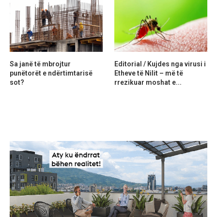
Sa janë të mbrojtur
Editorial / Kujdes nga virusi i
punëtorët e ndërtimtarisë
Etheve të Nilit – më të
sot?
rrezikuar moshat e...