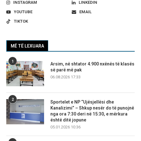
INSTAGRAM
LINKEDIN
YOUTUBE
EMAIL
TIKTOK
MË TË LEXUARA
1
Arsim, në shtator 4.900 nxënës të klasës
së parë më pak
06.08.2026 17:33
2
Sportelet e NP “Ujësjellësi dhe
Kanalizimi” – Shkup nesër do të punojnë
nga ora 7:30 deri në 15:30, e mërkura
është ditë jopune
05.01.2026 10:36