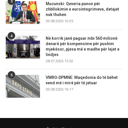
3
Mucunski: Qeveria punon për
zhbllokimin e eurointegrimeve, detajet
nuk thuhen
03.08.2026 16:35
4
Në korrik janë paguar mbi 560 milionë
denarë për kompensime për pushim
mjekësor, pjesa më e madhe për lejet e
lindjes
28.07.2026 15:52
5
VMRO‑DPMNE: Maqedonia do të bëhet
vend më i mirë për të jetuar
03.08.2026 16:17