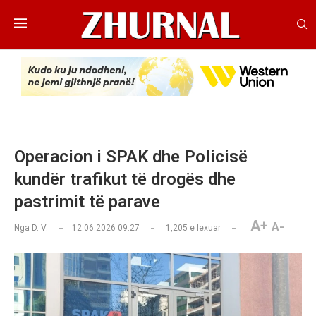
Operacion i SPAK dhe Policisë
kundër trafikut të drogës dhe
pastrimit të parave
A+
A-
Nga
D. V.
12.06.2026 09:27
1,205
e lexuar