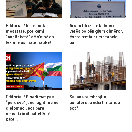
Editorial / Rritet nota
Arsim Idrizi në kulmin e
mesatare, por kemi
verës po bën gjum dimëror,
“analfabetë” që s’dinë as
është rrethuar me tabela
lexim e as matematikë!
pa...
Editorial / Bisedimet pas
Sa janë të mbrojtur
“perdeve” janë legjitime në
punëtorët e ndërtimtarisë
diplomaci, por para
sot?
nënshkrimit patjetër të
ketë...