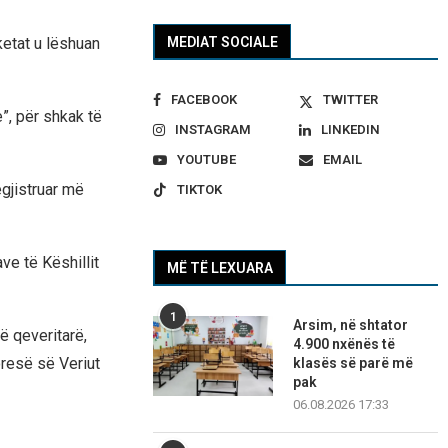
MEDIAT SOCIALE
ketat u lëshuan
FACEBOOK
TWITTER
”, për shkak të
INSTAGRAM
LINKEDIN
YOUTUBE
EMAIL
egjistruar më
TIKTOK
ve të Këshillit
MË TË LEXUARA
1
Arsim, në shtator
ë qeveritarë,
4.900 nxënës të
oresë së Veriut
klasës së parë më
pak
06.08.2026 17:33