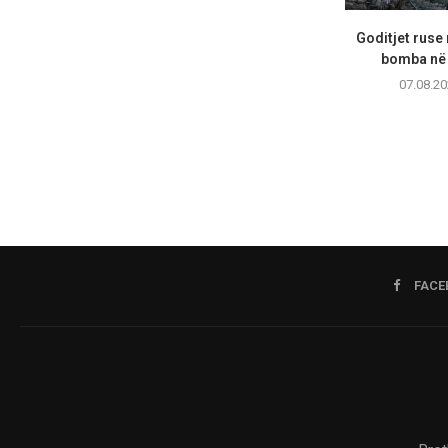
Goditjet ruse
bomba në 
07.08.20
FACE