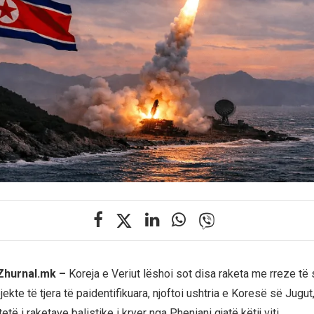
 Zhurnal.mk –
Koreja e Veriut lëshoi sot disa raketa me rreze të 
ekte të tjera të paidentifikuara, njoftoi ushtria e Koresë së Jugut
 tetë i raketave balistike i kryer nga Pheniani gjatë këtij viti.