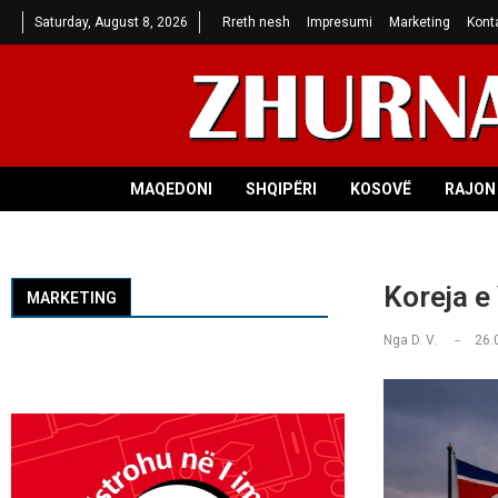
Saturday, August 8, 2026
Rreth nesh
Impresumi
Marketing
Kont
MAQEDONI
SHQIPËRI
KOSOVË
RAJON 
Koreja e 
MARKETING
Nga
D. V.
26.