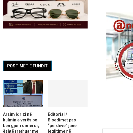
POSTIMET E FUNDIT
Arsim Idrizi në
Editorial /
kulmin e verës po
Bisedimet pas
bën gjum dimëror,
“perdeve” janë
është rrethuar me
legjitime në