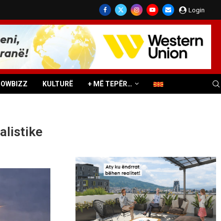
Login
HOWBIZZ
KULTURË
+ MË TEPËR…
alistike