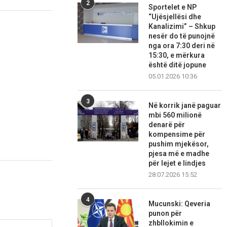
2
Sportelet e NP
“Ujësjellësi dhe
Kanalizimi” – Shkup
nesër do të punojnë
nga ora 7:30 deri në
15:30, e mërkura
është ditë jopune
05.01.2026 10:36
3
Në korrik janë paguar
mbi 560 milionë
denarë për
kompensime për
pushim mjekësor,
pjesa më e madhe
për lejet e lindjes
28.07.2026 15:52
4
Mucunski: Qeveria
punon për
zhbllokimin e