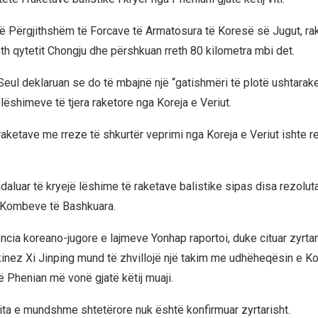
të Përgjithshëm të Forcave të Armatosura të Koresë së Jugut, ra
th qytetit Chongju dhe përshkuan rreth 80 kilometra mbi det.
Seul deklaruan se do të mbajnë një “gatishmëri të plotë ushtarake
ëshimeve të tjera raketore nga Koreja e Veriut.
i raketave me rreze të shkurtër veprimi nga Koreja e Veriut ishte r
daluar të kryejë lëshime të raketave balistike sipas disa rezoluta
ë Kombeve të Bashkuara.
ncia koreano-jugore e lajmeve Yonhap raportoi, duke cituar zyrtar
kinez Xi Jinping mund të zhvillojë një takim me udhëheqësin e K
 Phenian më vonë gjatë këtij muaji.
zita e mundshme shtetërore nuk është konfirmuar zyrtarisht.