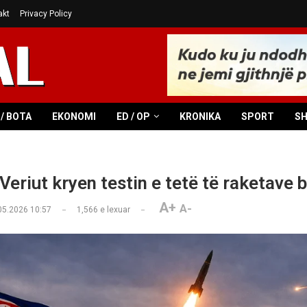
akt
Privacy Policy
/ BOTA
EKONOMI
ED / OP
KRONIKA
SPORT
S
Veriut kryen testin e tetë të raketave b
A+
A-
05.2026 10:57
1,566
e lexuar