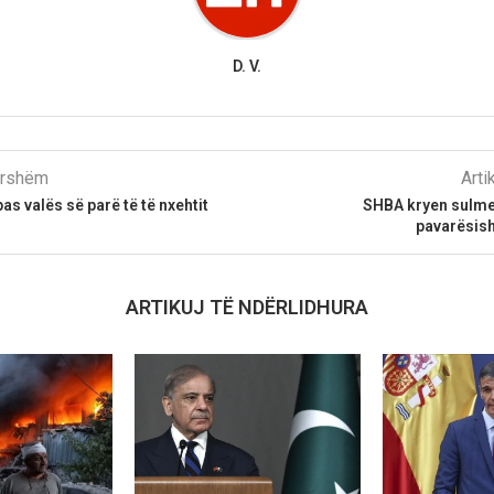
D. V.
parshëm
Arti
as valës së parë të të nxehtit
SHBA kryen sulme n
pavarësis
ARTIKUJ TË NDËRLIDHURA