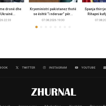
 me dronë dhe
Kryeministri pakistanez thotë
Spanja thirrje
Ukrainë...
se është “i nderuar” për...
Rihapni kufi
26 22:33
07.08.2026 19:30
07.08.2
BOOK
TWITTER
INSTAGRAM
YOUTUBE