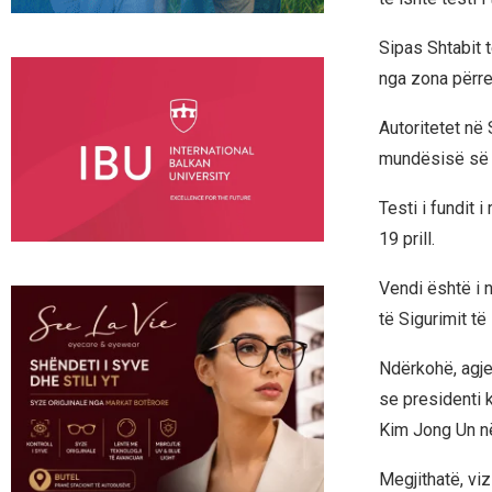
Sipas Shtabit 
nga zona përre
Autoritetet në 
mundësisë së l
Testi i fundit 
19 prill.
Vendi është i n
të Sigurimit t
Ndërkohë, agje
se presidenti 
Kim Jong Un në
Megjithatë, vi