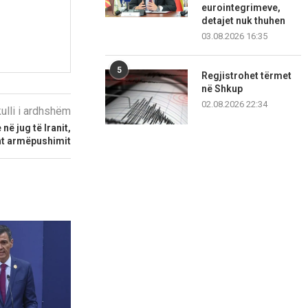
eurointegrimeve,
detajet nuk thuhen
03.08.2026 16:35
5
Regjistrohet tërmet
në Shkup
02.08.2026 22:34
kulli i ardhshëm
ë jug të Iranit,
ht armëpushimit