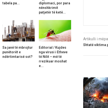
tabela pa...
diplomaci, por para
nënshkrimit
patjetër të ketë...
Artikulli i më
Shtatë viktima p
Sa janë të mbrojtur
Editorial / Kujdes
punëtorët e
nga virusi i Etheve
ndërtimtarisë sot?
të Nilit – më të
rrezikuar moshat
e...