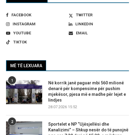
FACEBOOK
TWITTER
INSTAGRAM
LINKEDIN
YOUTUBE
EMAIL
TIKTOK
MË TË LEXUARA
1
Në korrik janë paguar mbi 560 milionë
denarë për kompensime për pushim
mjekësor, pjesa më e madhe për lejet e
lindjes
28.07.2026 15:52
2
Sportelet e NP “Ujësjellësi dhe
Kanalizimi” – Shkup nesër do të punojnë