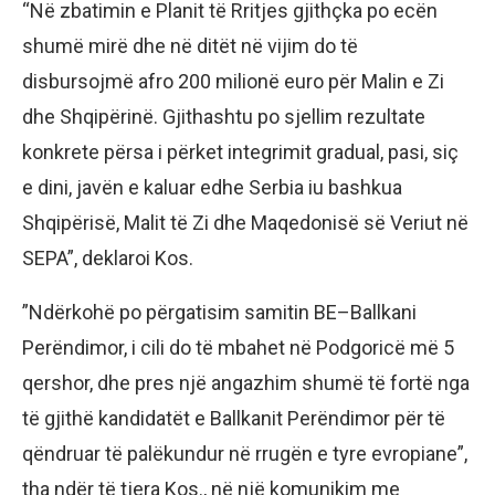
“Në zbatimin e Planit të Rritjes gjithçka po ecën
shumë mirë dhe në ditët në vijim do të
disbursojmë afro 200 milionë euro për Malin e Zi
dhe Shqipërinë. Gjithashtu po sjellim rezultate
konkrete përsa i përket integrimit gradual, pasi, siç
e dini, javën e kaluar edhe Serbia iu bashkua
Shqipërisë, Malit të Zi dhe Maqedonisë së Veriut në
SEPA”, deklaroi Kos.
”Ndërkohë po përgatisim samitin BE–Ballkani
Perëndimor, i cili do të mbahet në Podgoricë më 5
qershor, dhe pres një angazhim shumë të fortë nga
të gjithë kandidatët e Ballkanit Perëndimor për të
qëndruar të palëkundur në rrugën e tyre evropiane”,
tha ndër të tjera Kos., në një komunikim me