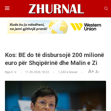
Kos: BE do të disbursojë 200 milionë
euro për Shqipërinë dhe Malin e Zi
A+
A-
Nga
D. V.
11.05.2026 18:22
1,243
e lexuar