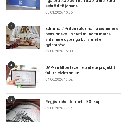
nga ora 7:30 deri në 15:30, e mërkura
është ditë jopune
05.01.2026 10:36
3
Editorial / Priten reforma në sistemin e
pensioneve – shteti mund ta marrë
shtyllën e dytë nga kursimet e
qytetarëve!
03.08.2026 15:00
4
DAP-i e fillon fazën e tretë të projektit
fatura elektronike
04.06.2026 13:52
5
Regjistrohet tërmet në Shkup
02.08.2026 22:34