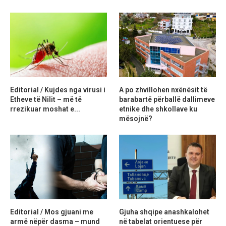
Editorial / Kujdes nga virusi i
A po zhvillohen nxënësit të
Etheve të Nilit – më të
barabartë përballë dallimeve
rrezikuar moshat e...
etnike dhe shkollave ku
mësojnë?
Editorial / Mos gjuani me
Gjuha shqipe anashkalohet
armë nëpër dasma – mund
në tabelat orientuese për