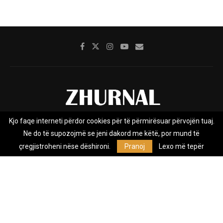
Kjo faqe interneti përdor cookies për të përmirësuar përvojën tuaj.
Rreth nesh
Impresumi
Marketing
Kontakt
Ne do të supozojmë se jeni dakord me këtë, por mund të
Privacy Policy
çregjistroheni nëse dëshironi.
Pranoj
Lexo më tepër
Zhurnal.mk është Agjenci e Lajmeve e pavarur, e themeluar në vitin
2009, që e mbulon Maqedoninë, Kosovën, Shqipërinë edhe lajmet
nga bota.
@2026 - All Right Reserved. Designed and Developed by
Anet.Com.Mk