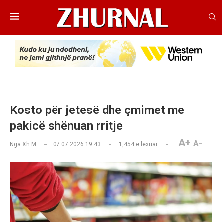
Kosto për jetesë dhe çmimet me
pakicë shënuan rritje
A+
A-
Nga
Xh M
07.07.2026 19:43
1,454
e lexuar