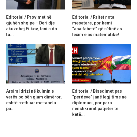
Editorial / Provimet në
Editorial / Rritet nota
gjuhën shqipe – Deri dje
mesatare, por kemi
akuzohej Filkov, tani a do
“analfabetë” që s’dinë as
ta...
lexim e as matematikë!
Arsim Idrizi në kulmin e
Editorial / Bisedimet pas
verës po bën gjum dimëror,
“perdeve” janë legjitime në
është rrethuar me tabela
diplomaci, por para
pa...
nënshkrimit patjetër të
ketë...