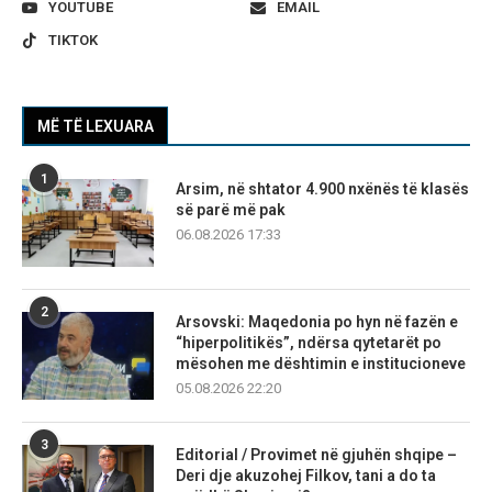
YOUTUBE
EMAIL
TIKTOK
MË TË LEXUARA
1
Arsim, në shtator 4.900 nxënës të klasës
së parë më pak
06.08.2026 17:33
2
Arsovski: Maqedonia po hyn në fazën e
“hiperpolitikës”, ndërsa qytetarët po
mësohen me dështimin e institucioneve
05.08.2026 22:20
3
Editorial / Provimet në gjuhën shqipe –
Deri dje akuzohej Filkov, tani a do ta