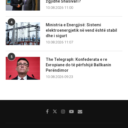
zgjidhë Shasivari?
10.08.2026 11:00
4
Ministria e Energjisë: Sistemi
elektroenergjetik në vend është stabil
dhe i sigurt
10.08.2026 11:07
5
The Telegraph: Konfederata e re
Evropiane do të përfshijë Ballkanin
Perëndimor
10.08.2026 09:23