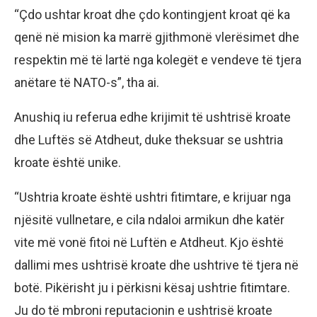
“Çdo ushtar kroat dhe çdo kontingjent kroat që ka
qenë në mision ka marrë gjithmonë vlerësimet dhe
respektin më të lartë nga kolegët e vendeve të tjera
anëtare të NATO-s”, tha ai.
Anushiq iu referua edhe krijimit të ushtrisë kroate
dhe Luftës së Atdheut, duke theksuar se ushtria
kroate është unike.
“Ushtria kroate është ushtri fitimtare, e krijuar nga
njësitë vullnetare, e cila ndaloi armikun dhe katër
vite më vonë fitoi në Luftën e Atdheut. Kjo është
dallimi mes ushtrisë kroate dhe ushtrive të tjera në
botë. Pikërisht ju i përkisni kësaj ushtrie fitimtare.
Ju do të mbroni reputacionin e ushtrisë kroate