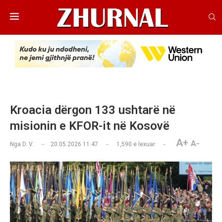
Kroacia dërgon 133 ushtarë në
misionin e KFOR-it në Kosovë
A+
A-
Nga
D. V.
20.05.2026 11:47
1,590
e lexuar