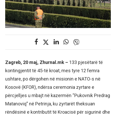
Zagreb, 20 maj, Zhurnal.mk –
133 pjesëtarë të
kontingjentit të 45-të kroat, mes tyre 12 femra
ushtare, po dërgohen në misionin e NATO-s në
Kosovë (KFOR), ndërsa ceremonia zyrtare e
përcjelljes u mbajt në kazermën “Pukovnik Predrag
Matanoviq” në Petrinja, ku zyrtarët theksuan
rëndësinë e kontributit të Kroacisë për sigurinë dhe