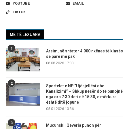
YOUTUBE
EMAIL
TIKTOK
MË TË LEXUARA
1
Arsim, në shtator 4.900 nxënës të klasës
së parë më pak
06.08.2026 17:33
2
Sportelet e NP “Ujësjellësi dhe
Kanalizimi” – Shkup nesër do të punojnë
nga ora 7:30 deri në 15:30, e mërkura
është ditë jopune
05.01.2026 10:36
3
Mucunski: Qeveria punon për