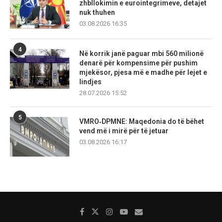
zhbllokimin e eurointegrimeve, detajet
nuk thuhen
03.08.2026 16:35
4
Në korrik janë paguar mbi 560 milionë
denarë për kompensime për pushim
mjekësor, pjesa më e madhe për lejet e
lindjes
28.07.2026 15:52
5
VMRO‑DPMNE: Maqedonia do të bëhet
vend më i mirë për të jetuar
03.08.2026 16:17