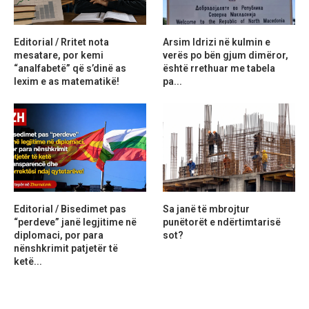
Editorial / Rritet nota
Arsim Idrizi në kulmin e
mesatare, por kemi
verës po bën gjum dimëror,
“analfabetë” që s’dinë as
është rrethuar me tabela
lexim e as matematikë!
pa...
Editorial / Bisedimet pas
Sa janë të mbrojtur
“perdeve” janë legjitime në
punëtorët e ndërtimtarisë
diplomaci, por para
sot?
nënshkrimit patjetër të
ketë...