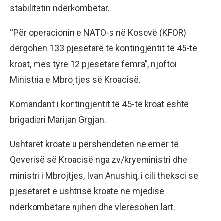
stabilitetin ndërkombëtar.
“Për operacionin e NATO-s në Kosovë (KFOR)
dërgohen 133 pjesëtarë të kontingjentit të 45-të
kroat, mes tyre 12 pjesëtare femra”, njoftoi
Ministria e Mbrojtjes së Kroacisë.
Komandant i kontingjentit të 45-të kroat është
brigadieri Marijan Grgjan.
Ushtarët kroatë u përshëndetën në emër të
Qeverisë së Kroacisë nga zv/kryeministri dhe
ministri i Mbrojtjes, Ivan Anushiq, i cili theksoi se
pjesëtarët e ushtrisë kroate në mjedise
ndërkombëtare njihen dhe vlerësohen lart.