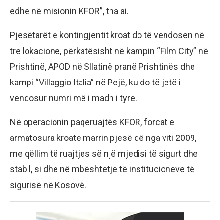
edhe në misionin KFOR”, tha ai.
Pjesëtarët e kontingjentit kroat do të vendosen në
tre lokacione, përkatësisht në kampin “Film City” në
Prishtinë, APOD në Sllatinë pranë Prishtinës dhe
kampi “Villaggio Italia” në Pejë, ku do të jetë i
vendosur numri më i madh i tyre.
Në operacionin paqeruajtës KFOR, forcat e
armatosura kroate marrin pjesë që nga viti 2009,
me qëllim të ruajtjes së një mjedisi të sigurt dhe
stabil, si dhe në mbështetje të institucioneve të
sigurisë në Kosovë.