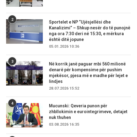
2
Sportelet e NP “Ujësjellësi dhe
Kanalizimi” – Shkup nesër do të punojnë
nga ora 7:30 deri në 15:30, e mërkura
është ditë jopune
05.01.2026 10:36
3
Në korrik janë paguar mbi 560 milionë
denarë për kompensime për pushim
mjekësor, pjesa më e madhe për lejet e
lindjes
28.07.2026 15:52
4
Mucunski: Qeveria punon për
zhbllokimin e eurointegrimeve, detajet
nuk thuhen
03.08.2026 16:35