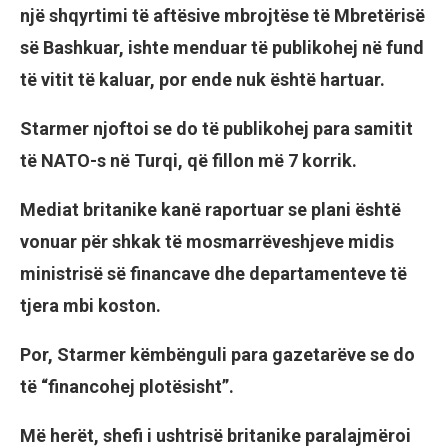
një shqyrtimi të aftësive mbrojtëse të Mbretërisë
së Bashkuar, ishte menduar të publikohej në fund
të vitit të kaluar, por ende nuk është hartuar.
Starmer njoftoi se do të publikohej para samitit
të NATO-s në Turqi, që fillon më 7 korrik.
Mediat britanike kanë raportuar se plani është
vonuar për shkak të mosmarrëveshjeve midis
ministrisë së financave dhe departamenteve të
tjera mbi koston.
Por, Starmer këmbënguli para gazetarëve se do
të “financohej plotësisht”.
Më herët, shefi i ushtrisë britanike paralajmëroi