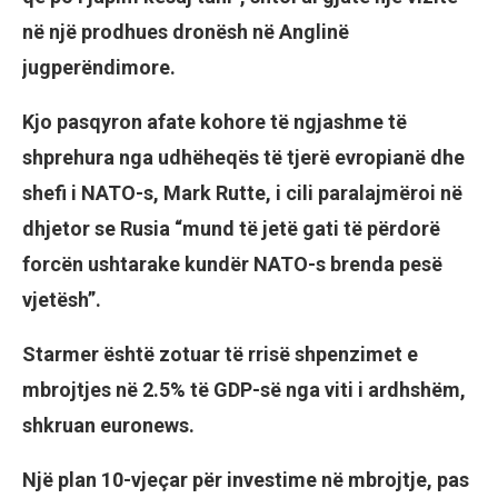
në një prodhues dronësh në Anglinë
jugperëndimore.
Kjo pasqyron afate kohore të ngjashme të
shprehura nga udhëheqës të tjerë evropianë dhe
shefi i NATO-s, Mark Rutte, i cili paralajmëroi në
dhjetor se Rusia “mund të jetë gati të përdorë
forcën ushtarake kundër NATO-s brenda pesë
vjetësh”.
Starmer është zotuar të rrisë shpenzimet e
mbrojtjes në 2.5% të GDP-së nga viti i ardhshëm,
shkruan euronews.
Një plan 10-vjeçar për investime në mbrojtje, pas