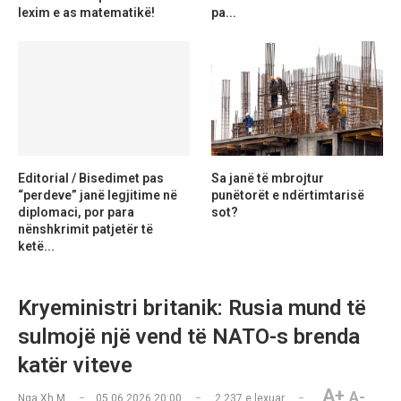
lexim e as matematikë!
pa...
Editorial / Bisedimet pas
Sa janë të mbrojtur
“perdeve” janë legjitime në
punëtorët e ndërtimtarisë
diplomaci, por para
sot?
nënshkrimit patjetër të
ketë...
Kryeministri britanik: Rusia mund të
sulmojë një vend të NATO-s brenda
katër viteve
A+
A-
Nga
Xh M
05.06.2026 20:00
2,237
e lexuar