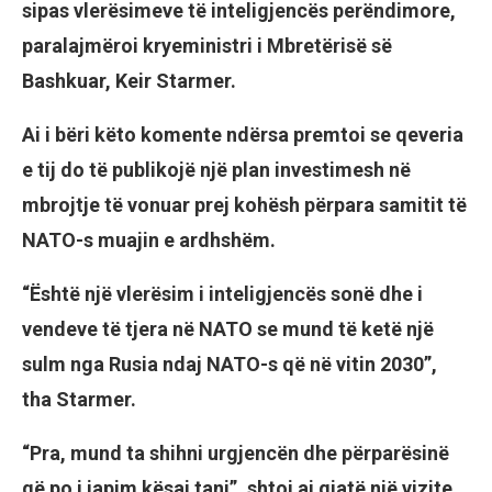
sipas vlerësimeve të inteligjencës perëndimore,
paralajmëroi kryeministri i Mbretërisë së
Bashkuar, Keir Starmer.
Ai i bëri këto komente ndërsa premtoi se qeveria
e tij do të publikojë një plan investimesh në
mbrojtje të vonuar prej kohësh përpara samitit të
NATO-s muajin e ardhshëm.
“Është një vlerësim i inteligjencës sonë dhe i
vendeve të tjera në NATO se mund të ketë një
sulm nga Rusia ndaj NATO-s që në vitin 2030”,
tha Starmer.
“Pra, mund ta shihni urgjencën dhe përparësinë
që po i japim kësaj tani”, shtoi ai gjatë një vizite