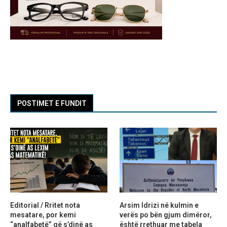
POSTIMET E FUNDIT
Editorial / Rritet nota
Arsim Idrizi në kulmin e
mesatare, por kemi
verës po bën gjum dimëror,
“analfabetë” që s’dinë as
është rrethuar me tabela