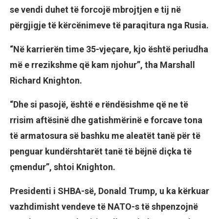
se vendi duhet të forcojë mbrojtjen e tij në
përgjigje të kërcënimeve të paraqitura nga Rusia.
“Në karrierën time 35-vjeçare, kjo është periudha
më e rrezikshme që kam njohur”, tha Marshall
Richard Knighton.
“Dhe si pasojë, është e rëndësishme që ne të
rrisim aftësinë dhe gatishmërinë e forcave tona
të armatosura së bashku me aleatët tanë për të
penguar kundërshtarët tanë të bëjnë diçka të
çmendur”, shtoi Knighton.
Presidenti i SHBA-së, Donald Trump, u ka kërkuar
vazhdimisht vendeve të NATO-s të shpenzojnë