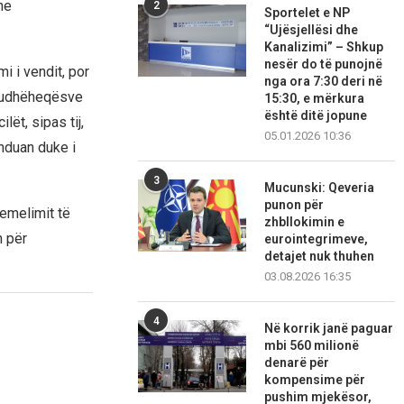
he
2
Sportelet e NP
“Ujësjellësi dhe
Kanalizimi” – Shkup
nesër do të punojnë
i i vendit, por
nga ora 7:30 deri në
je udhëheqësve
15:30, e mërkura
është ditë jopune
ët, sipas tij,
05.01.2026 10:36
nduan duke i
3
Mucunski: Qeveria
punon për
hemelimit të
zhbllokimin e
n për
eurointegrimeve,
detajet nuk thuhen
03.08.2026 16:35
4
Në korrik janë paguar
mbi 560 milionë
denarë për
kompensime për
pushim mjekësor,