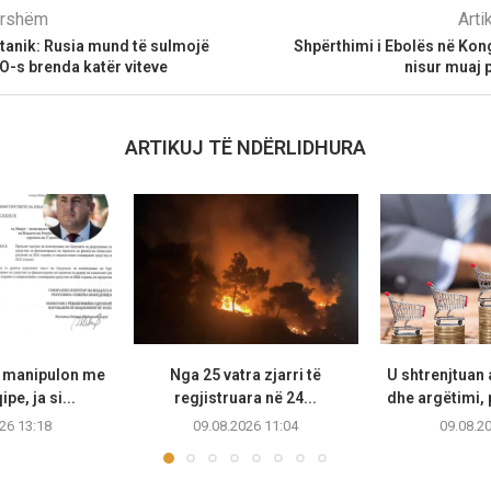
parshëm
Arti
itanik: Rusia mund të sulmojë
Shpërthimi i Ebolës në Kon
O-s brenda katër viteve
nisur muaj 
ARTIKUJ TË NDËRLIDHURA
I manipulon me
Nga 25 vatra zjarri të
U shtrenjtuan 
pe, ja si...
regjistruara në 24...
dhe argëtimi, 
26 13:18
09.08.2026 11:04
09.08.2