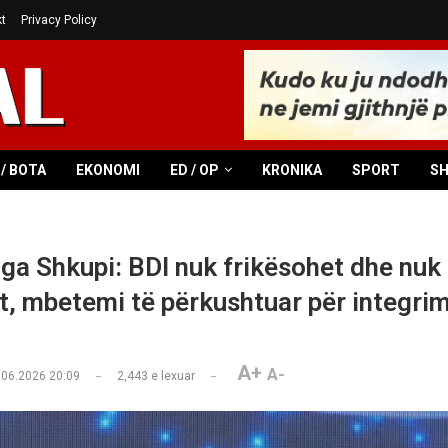
t
Privacy Policy
/ BOTA
EKONOMI
ED / OP
KRONIKA
SPORT
S
ga Shkupi: BDI nuk frikësohet dhe nuk
, mbetemi të përkushtuar për integrim
A+
A-
.06.2026 20:09
2,443
e lexuar