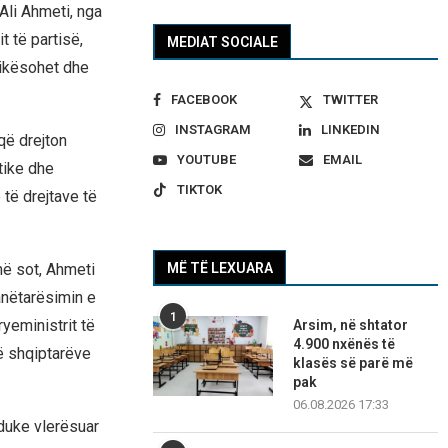
Ali Ahmeti, nga
t të partisë,
MEDIAT SOCIALE
rikësohet dhe
FACEBOOK
TWITTER
INSTAGRAM
LINKEDIN
që drejton
YOUTUBE
EMAIL
tike dhe
TIKTOK
 të drejtave të
më sot, Ahmeti
MË TË LEXUARA
anëtarësimin e
1
yeministrit të
Arsim, në shtator
4.900 nxënës të
ë shqiptarëve
klasës së parë më
pak
06.08.2026 17:33
 duke vlerësuar