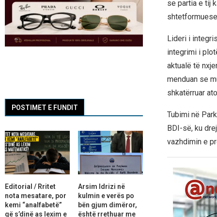
se partia e tij
shtetformuese
Lideri i integr
integrimi i pl
aktualë të nxje
menduan se mun
shkatërruar ato
POSTIMET E FUNDIT
Tubimi në Parku
BDI-së, ku dre
vazhdimin e pr
Editorial / Rritet
Arsim Idrizi në
nota mesatare, por
kulmin e verës po
kemi “analfabetë”
bën gjum dimëror,
që s’dinë as lexim e
është rrethuar me