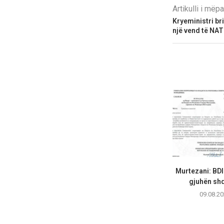
Artikulli i më
Kryeministri br
një vend të NAT
Murtezani: BD
gjuhën shqi
09.08.20