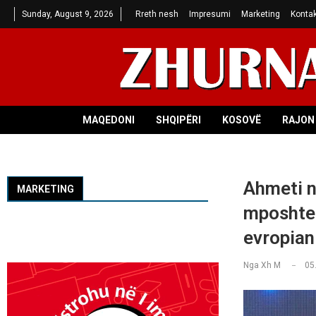
Sunday, August 9, 2026
Rreth nesh
Impresumi
Marketing
Kontak
MAQEDONI
SHQIPËRI
KOSOVË
RAJON 
Ahmeti n
MARKETING
mposhtet
evropian
Nga
Xh M
05