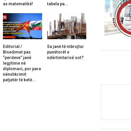
as matematikë!
tabela pa...
Editorial /
Sa janë të mbrojtur
Bisedimet pas
punëtorët e
“perdeve” janë
ndërtimtarisë sot?
legjitime në
diplomaci, por para
nënshkrimit
patjetër të ketë...