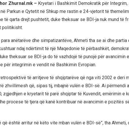
shor Zhurnal.mk –
Kryetari i Bashkimit Demokratik për Integrim, 
në Parkun e Qytetit në Shkup me rastin e 24-vjetorit të themelimi
 të qarta drejt pushtetit, duke theksuar se BDI-ja nuk mund të f
politikisht.
ij para anëtarëve dhe simpatizantëve, Ahmeti tha se ai dhe partia 
ushtuar ndaj ndërtimit të një Maqedonie të përbashkët, demokra
 duke theksuar se BDI-ja do të vazhdojë të punojë për avancimin e
e për integrimin e vendit në Bashkimin Evropian.
etrospektivë të arritjeve të shqiptarëve që nga viti 2002 e deri 
rë zhvillimesh që, sipas tij, mbajnë vulën e BDI-së. Ai përmendi 
 zgjedhjen e kryetarit të parë shqiptar të Kuvendit, emërimin e kr
dhe procese të tjera që kanë kontribuar në avancimin e pozitës s
ë që është arritur në këto vite mban vulën e BDI-së”, tha Ahmeti,