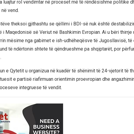
 ka luajtur rol vendimtar në proceset më të rëndësishme politike d
 në vend.
istëve theksoi gjithashtu se qëllimi i BDI-së nuk është destabilizim
otë i Maqedonisë së Veriut në Bashkimin Evropian. Ai u bëri thirr
rrin mësime nga gabimet e ish-udhëheqësve të Jugosllavisë, të cil
d të ndërtonin shtete të qëndrueshme pa shqiptarët, por përfu
.
n e Qytetit u organizua në kuadër të shënimit të 24-vjetorit të t
jtuesit e partisë riafirmuan orientimin proevropian dhe angazhimi
oceseve integruese të vendit.