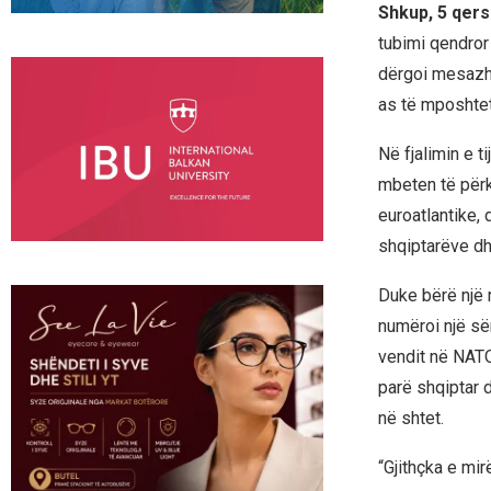
Shkup, 5 qer
tubimi qendror 
dërgoi mesazhe
as të mposhtet 
Në fjalimin e t
mbeten të përk
euroatlantike,
shqiptarëve dh
Duke bërë një r
numëroi një së
vendit në NATO,
parë shqiptar 
në shtet.
“Gjithçka e mir