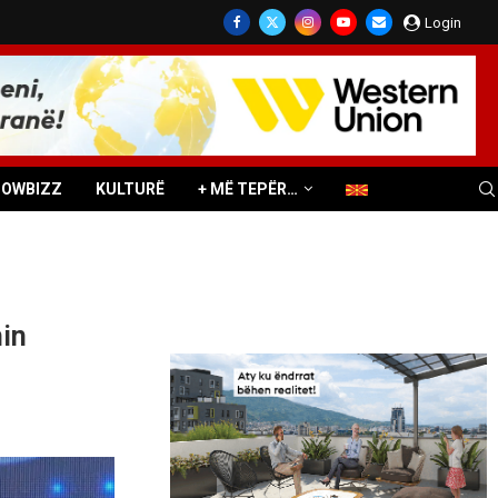
Login
HOWBIZZ
KULTURË
+ MË TEPËR…
in