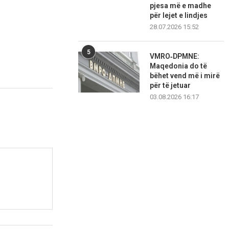
pjesa më e madhe
për lejet e lindjes
28.07.2026 15:52
5
VMRO‑DPMNE:
Maqedonia do të
bëhet vend më i mirë
për të jetuar
03.08.2026 16:17