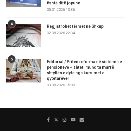
është ditë jopune
05.01.2026 10:36
4
Regjistrohet tërmet në Shkup
02.08.2026 22:34
5
Editorial / Priten reforma në sistemin e
pensioneve – shteti mund ta marrë
shtyllën e dytë nga kursimet e
qytetarëve!
03.08.2026 15:00