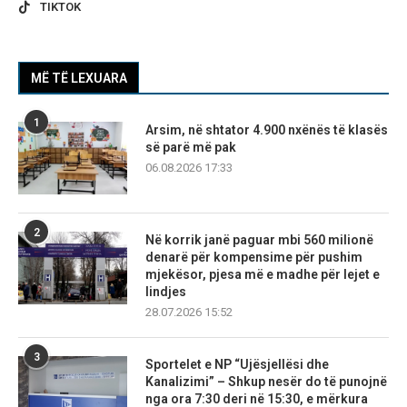
TIKTOK
MË TË LEXUARA
1
Arsim, në shtator 4.900 nxënës të klasës
së parë më pak
06.08.2026 17:33
2
Në korrik janë paguar mbi 560 milionë
denarë për kompensime për pushim
mjekësor, pjesa më e madhe për lejet e
lindjes
28.07.2026 15:52
3
Sportelet e NP “Ujësjellësi dhe
Kanalizimi” – Shkup nesër do të punojnë
nga ora 7:30 deri në 15:30, e mërkura