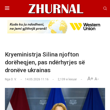
Kryeministrja Silina njofton
dorëheqjen, pas ndërhyrjes së
dronëve ukrainas
A+
A-
Nga
D. V.
14.05.2026 11:16
2,139
e lexuar