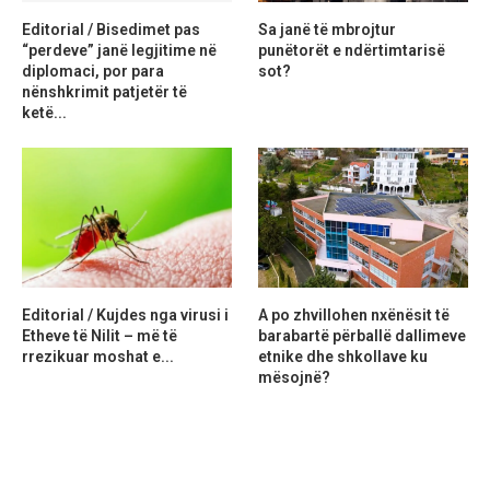
Editorial / Bisedimet pas
Sa janë të mbrojtur
“perdeve” janë legjitime në
punëtorët e ndërtimtarisë
diplomaci, por para
sot?
nënshkrimit patjetër të
ketë...
Editorial / Kujdes nga virusi i
A po zhvillohen nxënësit të
Etheve të Nilit – më të
barabartë përballë dallimeve
rrezikuar moshat e...
etnike dhe shkollave ku
mësojnë?