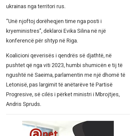
ukrainas nga territori rus.
“Unë njoftoj dorëheqjen time nga posti i
kryeministres”, deklaroi Evika Silina në një
konferencë për shtyp në Riga.
Koalicioni qeverisës i qendrës së djathtë, në
pushtet që nga viti 2023, humbi shumicën e tij të
ngushtë në Saeima, parlamentin me një dhomë të
Letonisë, pas largimit të anëtarëve të Partisë
Progresive, së cilës i përket ministri i Mbrojtjes,
Andris Spruds.