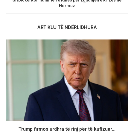
SHBA kërkon ndihmën e Kinës për zgjidhjen e krizës në
Hormuz
ARTIKUJ TË NDËRLIDHURA
Trump firmos urdhra të rinj për të kufizuar...