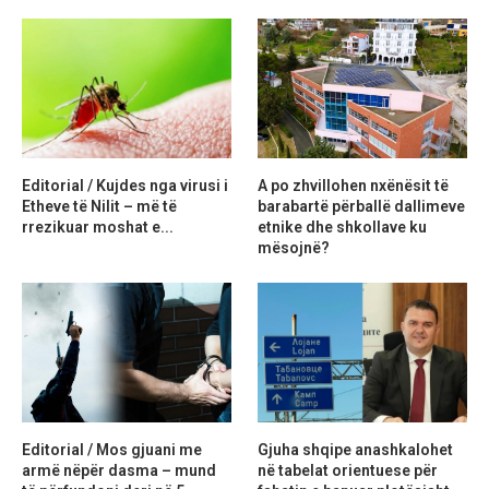
Editorial / Kujdes nga virusi i
A po zhvillohen nxënësit të
Etheve të Nilit – më të
barabartë përballë dallimeve
rrezikuar moshat e...
etnike dhe shkollave ku
mësojnë?
Editorial / Mos gjuani me
Gjuha shqipe anashkalohet
armë nëpër dasma – mund
në tabelat orientuese për