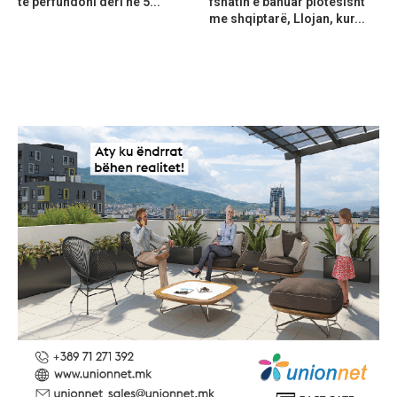
të përfundoni deri në 5...
fshatin e banuar plotësisht
me shqiptarë, Llojan, kur...