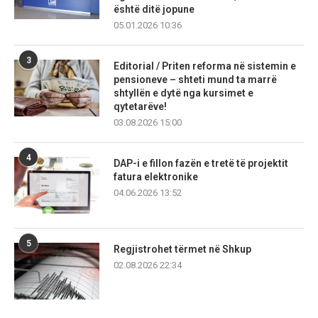
është ditë jopune
05.01.2026 10:36
3
Editorial / Priten reforma në sistemin e
pensioneve – shteti mund ta marrë
shtyllën e dytë nga kursimet e
qytetarëve!
03.08.2026 15:00
4
DAP-i e fillon fazën e tretë të projektit
fatura elektronike
04.06.2026 13:52
5
Regjistrohet tërmet në Shkup
02.08.2026 22:34