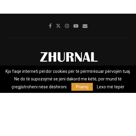
Kjo faqe interneti përdor cookies për të përmirësuar përvojën tuaj.
Rreth nesh
Impresumi
Marketing
Kontakt
Ne do të supozojmë se jeni dakord me këtë, por mund të
Privacy Policy
çregjistroheni nëse dëshironi.
Pranoj
Lexo më tepër
Zhurnal.mk është Agjenci e Lajmeve e pavarur, e themeluar në vitin
2009, që e mbulon Maqedoninë, Kosovën, Shqipërinë edhe lajmet
nga bota.
@2026 - All Right Reserved. Designed and Developed by
Anet.Com.Mk