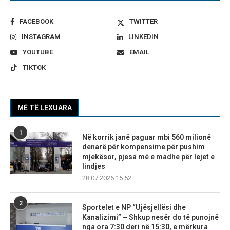
FACEBOOK
TWITTER
INSTAGRAM
LINKEDIN
YOUTUBE
EMAIL
TIKTOK
MË TË LEXUARA
1
Në korrik janë paguar mbi 560 milionë
denarë për kompensime për pushim
mjekësor, pjesa më e madhe për lejet e
lindjes
28.07.2026 15:52
2
Sportelet e NP “Ujësjellësi dhe
Kanalizimi” – Shkup nesër do të punojnë
nga ora 7:30 deri në 15:30, e mërkura