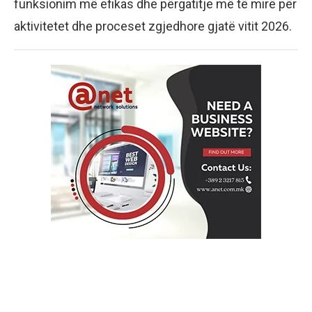
funksionim më efikas dhe përgatitje më të mirë për
aktivitetet dhe proceset zgjedhore gjatë vitit 2026.