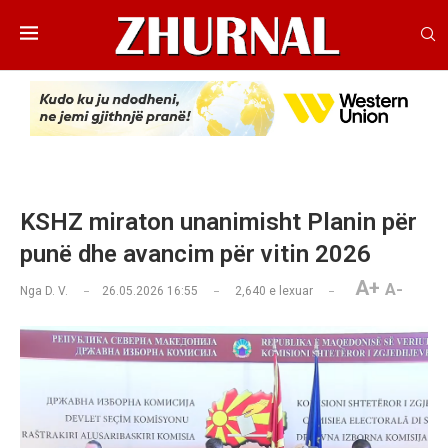
KSHZ miraton unanimisht Planin për
punë dhe avancim për vitin 2026
A+
A-
Nga
D. V.
26.05.2026 16:55
2,640
e lexuar