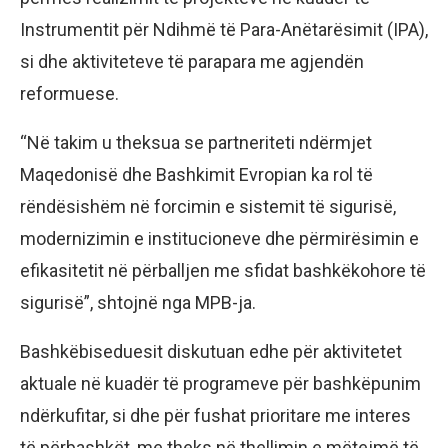
Instrumentit për Ndihmë të Para-Anëtarësimit (IPA),
si dhe aktiviteteve të parapara me agjendën
reformuese.
“Në takim u theksua se partneriteti ndërmjet
Maqedonisë dhe Bashkimit Evropian ka rol të
rëndësishëm në forcimin e sistemit të sigurisë,
modernizimin e institucioneve dhe përmirësimin e
efikasitetit në përballjen me sfidat bashkëkohore të
sigurisë”, shtojnë nga MPB-ja.
Bashkëbiseduesit diskutuan edhe për aktivitetet
aktuale në kuadër të programeve për bashkëpunim
ndërkufitar, si dhe për fushat prioritare me interes
të përbashkët, me theks në thellimin e mëtejmë të