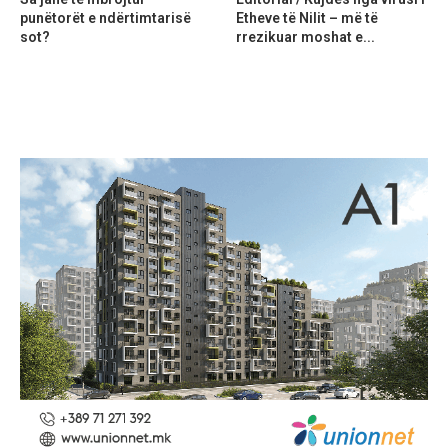
punëtorët e ndërtimtarisë
Etheve të Nilit – më të
sot?
rrezikuar moshat e...