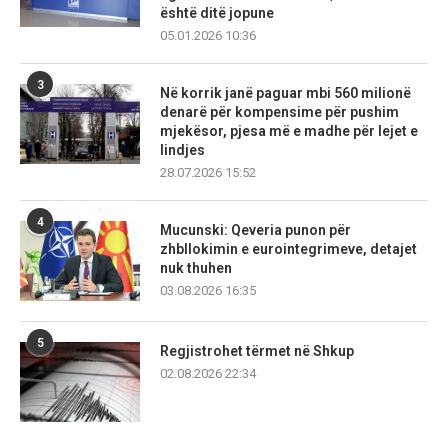
është ditë jopune
05.01.2026 10:36
3
Në korrik janë paguar mbi 560 milionë
denarë për kompensime për pushim
mjekësor, pjesa më e madhe për lejet e
lindjes
28.07.2026 15:52
4
Mucunski: Qeveria punon për
zhbllokimin e eurointegrimeve, detajet
nuk thuhen
03.08.2026 16:35
5
Regjistrohet tërmet në Shkup
02.08.2026 22:34