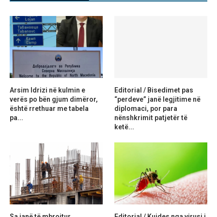
Arsim Idrizi në kulmin e
Editorial / Bisedimet pas
verës po bën gjum dimëror,
“perdeve” janë legjitime në
është rrethuar me tabela
diplomaci, por para
pa...
nënshkrimit patjetër të
ketë...
Sa janë të mbrojtur
Editorial / Kujdes nga virusi i