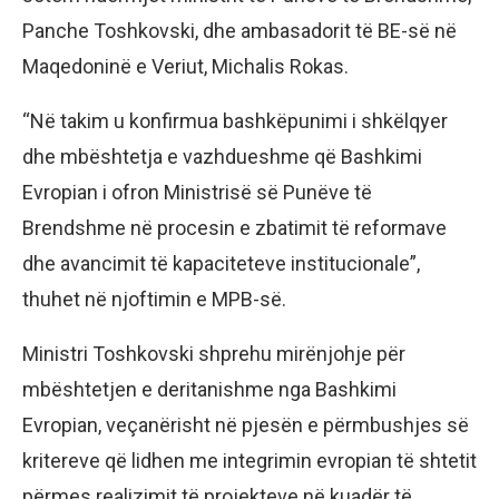
Panche Toshkovski, dhe ambasadorit të BE-së në
Maqedoninë e Veriut, Michalis Rokas.
“Në takim u konfirmua bashkëpunimi i shkëlqyer
dhe mbështetja e vazhdueshme që Bashkimi
Evropian i ofron Ministrisë së Punëve të
Brendshme në procesin e zbatimit të reformave
dhe avancimit të kapaciteteve institucionale”,
thuhet në njoftimin e MPB-së.
Ministri Toshkovski shprehu mirënjohje për
mbështetjen e deritanishme nga Bashkimi
Evropian, veçanërisht në pjesën e përmbushjes së
kritereve që lidhen me integrimin evropian të shtetit
përmes realizimit të projekteve në kuadër të