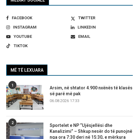
FACEBOOK
TWITTER
INSTAGRAM
LINKEDIN
YOUTUBE
EMAIL
TIKTOK
MË TË LEXUARA
1
Arsim, në shtator 4.900 nxënës të klasës
së parë më pak
06.08.2026 17:33
2
Sportelet e NP “Ujësjellësi dhe
Kanalizimi” – Shkup nesër do të punojnë
nga ora 7:30 deri në 15:30, e mërkura