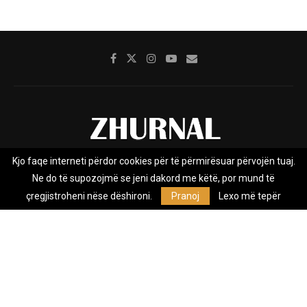
Kjo faqe interneti përdor cookies për të përmirësuar përvojën tuaj.
Rreth nesh
Impresumi
Marketing
Kontakt
Ne do të supozojmë se jeni dakord me këtë, por mund të
Privacy Policy
çregjistroheni nëse dëshironi.
Pranoj
Lexo më tepër
Zhurnal.mk është Agjenci e Lajmeve e pavarur, e themeluar në vitin
2009, që e mbulon Maqedoninë, Kosovën, Shqipërinë edhe lajmet
nga bota.
@2026 - All Right Reserved. Designed and Developed by
Anet.Com.Mk