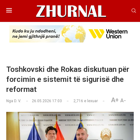
Toshkovski dhe Rokas diskutuan për
forcimin e sistemit të sigurisë dhe
reformat
A+
A-
Nga
D. V.
26.05.2026 17:03
2,716
e lexuar