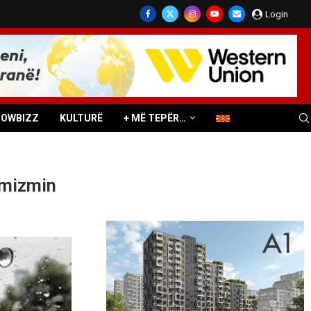
Login
HOWBIZZ
KULTURË
+ MË TEPËR…
timizmin