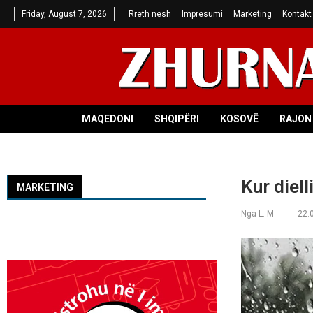
Friday, August 7, 2026
Rreth nesh
Impresumi
Marketing
Kontakt
MAQEDONI
SHQIPËRI
KOSOVË
RAJON 
Kur diel
MARKETING
Nga
L. M
22.