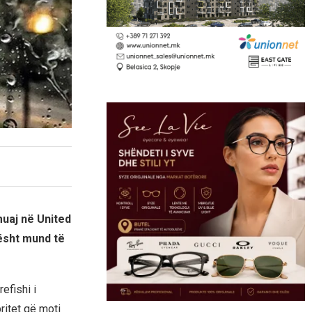
muaj në United
gësht mund të
efishi i
ritet që moti