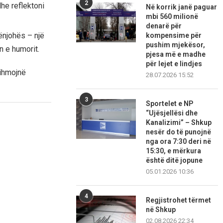
2
he reflektoni
Në korrik janë paguar
mbi 560 milionë
denarë për
rënjohës – një
kompensime për
pushim mjekësor,
n e humorit.
pjesa më e madhe
për lejet e lindjes
dihmojnë
28.07.2026 15:52
3
Sportelet e NP
“Ujësjellësi dhe
Kanalizimi” – Shkup
nesër do të punojnë
nga ora 7:30 deri në
15:30, e mërkura
është ditë jopune
05.01.2026 10:36
4
Regjistrohet tërmet
në Shkup
02.08.2026 22:34