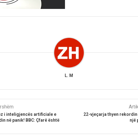
L. M
parshëm
Arti
z i inteligjencës artificiale e
22-vjeçarja thyen rekordi
din në panik! BBC: Çfarë është
një