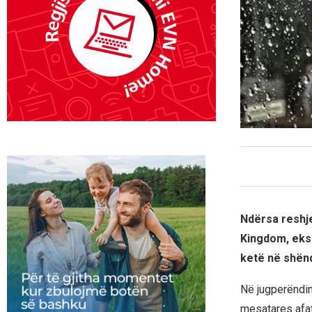
Ndërsa reshje
Kingdom, eksp
ketë në shën
Në jugperëndim 
mesatares afat