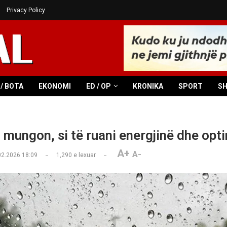
Privacy Policy
/ BOTA
EKONOMI
ED / OP
KRONIKA
SPORT
S
li mungon, si të ruani energjinë dhe op
A+
A-
02.2026 18:09
1,290
e lexuar