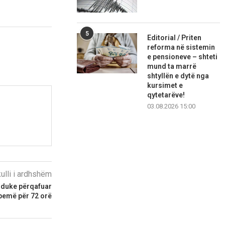
5
Editorial / Priten
reforma në sistemin
e pensioneve – shteti
mund ta marrë
shtyllën e dytë nga
kursimet e
qytetarëve!
03.08.2026 15:00
kulli i ardhshëm
n duke përqafuar
 pemë për 72 orë