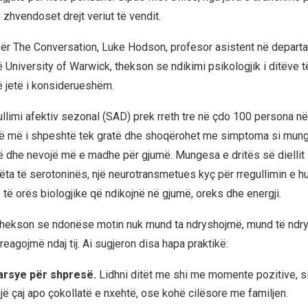
 zhvendoset drejt veriut të vendit.
ër The Conversation, Luke Hodson, profesor asistent në depart
 University of Warwick, thekson se ndikimi psikologjik i ditëve t
 jetë i konsiderueshëm.
gullimi afektiv sezonal (SAD) prek rreth tre në çdo 100 persona n
të më i shpeshtë tek gratë dhe shoqërohet me simptoma si mung
 dhe nevojë më e madhe për gjumë. Mungesa e dritës së diellit 
ëta të serotoninës, një neurotransmetues kyç për rregullimin e hu
 të orës biologjike që ndikojnë në gjumë, oreks dhe energji.
thekson se ndonëse motin nuk mund ta ndryshojmë, mund të ndr
eagojmë ndaj tij. Ai sugjeron disa hapa praktikë:
arsye për shpresë.
Lidhni ditët me shi me momente pozitive, si
një çaj apo çokollatë e nxehtë, ose kohë cilësore me familjen.