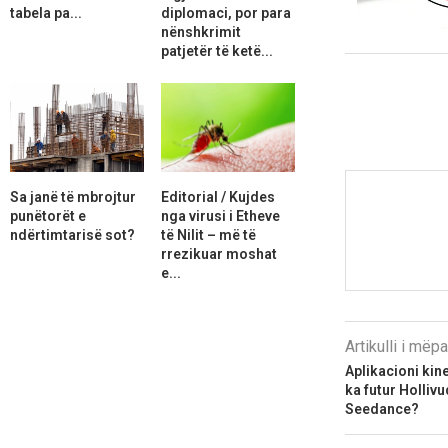
tabela pa...
diplomaci, por para
nënshkrimit
patjetër të ketë...
Sa janë të mbrojtur
Editorial / Kujdes
punëtorët e
nga virusi i Etheve
ndërtimtarisë sot?
të Nilit – më të
rrezikuar moshat
e...
Artikulli i më
Aplikacioni kine
ka futur Hollivu
Seedance?