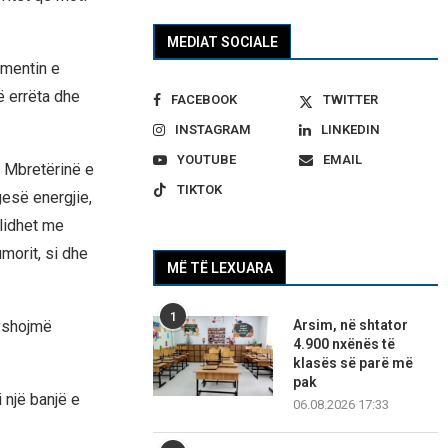
MEDIAT SOCIALE
amentin e
ë errëta dhe
FACEBOOK
TWITTER
INSTAGRAM
LINKEDIN
YOUTUBE
EMAIL
ë Mbretërinë e
TIKTOK
esë energjie,
lidhet me
morit, si dhe
MË TË LEXUARA
1
yshojmë
Arsim, në shtator
4.900 nxënës të
klasës së parë më
pak
 një banjë e
06.08.2026 17:33