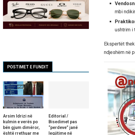
Vendosni
mbi ndikim
Praktiko
ushtrim i
Ekspertët thek
ndjeshëm në pë
POSTIMET E FUNDIT
Arsim Idrizi në
Editorial /
kulmin e verës po
Bisedimet pas
bën gjum dimëror,
“perdeve” janë
është rrethuar me
legjitime në