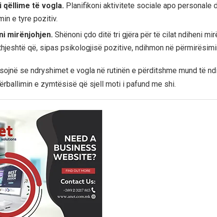
 qëllime të vogla.
Planifikoni aktivitete sociale apo personale d
in e tyre pozitiv.
ni mirënjohjen.
Shënoni çdo ditë tri gjëra për të cilat ndiheni mi
 thjeshtë që, sipas psikologjisë pozitive, ndihmon në përmirësimi
sojnë se ndryshimet e vogla në rutinën e përditshme mund të n
rballimin e zymtësisë që sjell moti i pafund me shi.