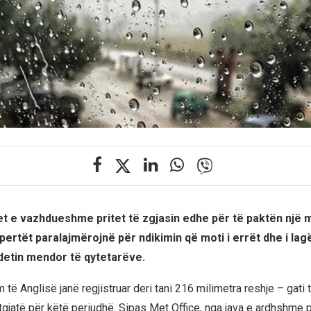
t e vazhdueshme pritet të zgjasin edhe për të paktën një 
ertët paralajmërojnë për ndikimin që moti i errët dhe i la
detin mendor të qytetarëve.
të Anglisë janë regjistruar deri tani 216 milimetra reshje – gati tr
gjatë për këtë periudhë. Sipas Met Office, nga java e ardhshme p