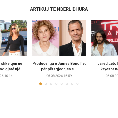
ARTIKUJ TË NDËRLIDHURA
r shkëlqen në
Producentja e James Bond flet
Jared Leto 
d gjatë një...
për përzgjedhjen e...
kryesor në
26 10:14
06.08.2026 16:59
06.08.2