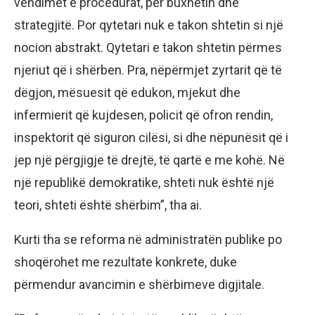
vendimet e procedurat, për buxhetin dhe
strategjitë. Por qytetari nuk e takon shtetin si një
nocion abstrakt. Qytetari e takon shtetin përmes
njeriut që i shërben. Pra, nëpërmjet zyrtarit që të
dëgjon, mësuesit që edukon, mjekut dhe
infermierit që kujdesen, policit që ofron rendin,
inspektorit që siguron cilësi, si dhe nëpunësit që i
jep një përgjigje të drejtë, të qartë e me kohë. Në
një republikë demokratike, shteti nuk është një
teori, shteti është shërbim”, tha ai.
Kurti tha se reforma në administratën publike po
shoqërohet me rezultate konkrete, duke
përmendur avancimin e shërbimeve digjitale.