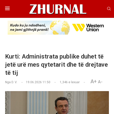
Kurti: Administrata publike duhet të
jetë urë mes qytetarit dhe të drejtave
të tij
A+
A-
Nga
D. V.
19.06.2026 11:50
1,346
e lexuar