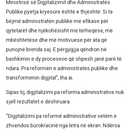
Ministrisë së Digjitalizimit dhe Administratës
Publike pyetja kryesore është e thjeshtë: Si ta
bëjmë administratën publike më efikase për
qytetarët dhe njëkohësisht më tërheqëse, më
mbështetëse dhe më motivuese për ata që
punojnë brenda saj. E përgjigjja qëndron në
bashkimin e dy proceseve që shpesh janë parë të
ndara. Pra reformën e administratës publike dhe
transformimin digjital”, tha ai.
Sipas tij, digjitalizimi pa reforma administrative nuk
sjell rezultatet e dëshiruara.
“Digjitalizimi pa reformë administrative vetëm e
zhvendos burokracinë nga letra në ekran. Ndërsa