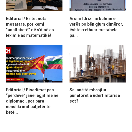
Editorial / Rritet nota
Arsim Idrizi në kulmin e
mesatare, por kemi
verës po bën gjum dimëror,
“analfabetë” që s’dinë as
është rrethuar me tabela
lexim e as matematikë!
pa...
Editorial / Bisedimet pas
Sa janë të mbrojtur
“perdeve” janë legjitime në
punëtorët e ndërtimtarisë
diplomaci, por para
sot?
nënshkrimit patjetër të
ketë...