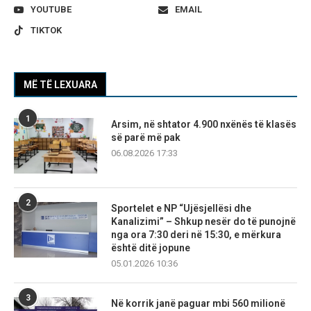
YOUTUBE
EMAIL
TIKTOK
MË TË LEXUARA
1
Arsim, në shtator 4.900 nxënës të klasës
së parë më pak
06.08.2026 17:33
2
Sportelet e NP “Ujësjellësi dhe
Kanalizimi” – Shkup nesër do të punojnë
nga ora 7:30 deri në 15:30, e mërkura
është ditë jopune
05.01.2026 10:36
3
Në korrik janë paguar mbi 560 milionë