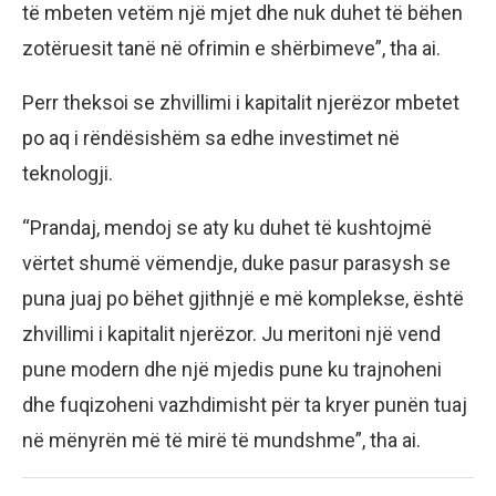
të mbeten vetëm një mjet dhe nuk duhet të bëhen
zotëruesit tanë në ofrimin e shërbimeve”, tha ai.
Perr theksoi se zhvillimi i kapitalit njerëzor mbetet
po aq i rëndësishëm sa edhe investimet në
teknologji.
“Prandaj, mendoj se aty ku duhet të kushtojmë
vërtet shumë vëmendje, duke pasur parasysh se
puna juaj po bëhet gjithnjë e më komplekse, është
zhvillimi i kapitalit njerëzor. Ju meritoni një vend
pune modern dhe një mjedis pune ku trajnoheni
dhe fuqizoheni vazhdimisht për ta kryer punën tuaj
në mënyrën më të mirë të mundshme”, tha ai.