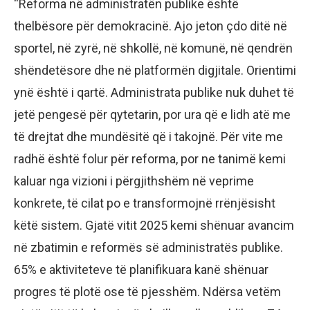
“Reforma në administratën publike është
thelbësore për demokracinë. Ajo jeton çdo ditë në
sportel, në zyrë, në shkollë, në komunë, në qendrën
shëndetësore dhe në platformën digjitale. Orientimi
ynë është i qartë. Administrata publike nuk duhet të
jetë pengesë për qytetarin, por ura që e lidh atë me
të drejtat dhe mundësitë që i takojnë. Për vite me
radhë është folur për reforma, por ne tanimë kemi
kaluar nga vizioni i përgjithshëm në veprime
konkrete, të cilat po e transformojnë rrënjësisht
këtë sistem. Gjatë vitit 2025 kemi shënuar avancim
në zbatimin e reformës së administratës publike.
65% e aktiviteteve të planifikuara kanë shënuar
progres të plotë ose të pjesshëm. Ndërsa vetëm