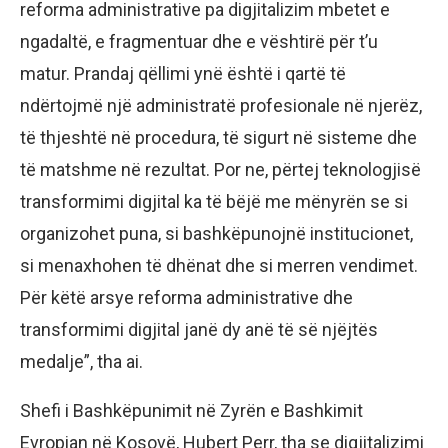
reforma administrative pa digjitalizim mbetet e
ngadaltë, e fragmentuar dhe e vështirë për t’u
matur. Prandaj qëllimi ynë është i qartë të
ndërtojmë një administratë profesionale në njerëz,
të thjeshtë në procedura, të sigurt në sisteme dhe
të matshme në rezultat. Por ne, përtej teknologjisë
transformimi digjital ka të bëjë me mënyrën se si
organizohet puna, si bashkëpunojnë institucionet,
si menaxhohen të dhënat dhe si merren vendimet.
Për këtë arsye reforma administrative dhe
transformimi digjital janë dy anë të së njëjtës
medalje”, tha ai.
Shefi i Bashkëpunimit në Zyrën e Bashkimit
Evropian në Kosovë, Hubert Perr, tha se digjitalizimi