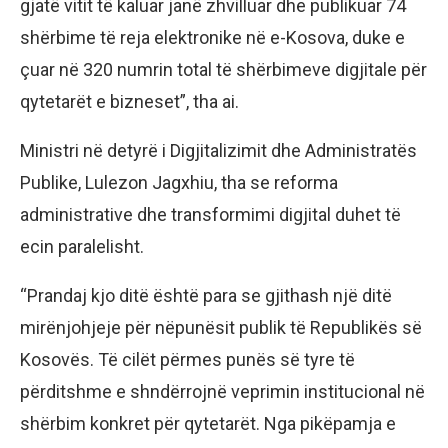
gjatë vitit të kaluar janë zhvilluar dhe publikuar 74
shërbime të reja elektronike në e-Kosova, duke e
çuar në 320 numrin total të shërbimeve digjitale për
qytetarët e bizneset”, tha ai.
Ministri në detyrë i Digjitalizimit dhe Administratës
Publike, Lulezon Jagxhiu, tha se reforma
administrative dhe transformimi digjital duhet të
ecin paralelisht.
“Prandaj kjo ditë është para se gjithash një ditë
mirënjohjeje për nëpunësit publik të Republikës së
Kosovës. Të cilët përmes punës së tyre të
përditshme e shndërrojnë veprimin institucional në
shërbim konkret për qytetarët. Nga pikëpamja e