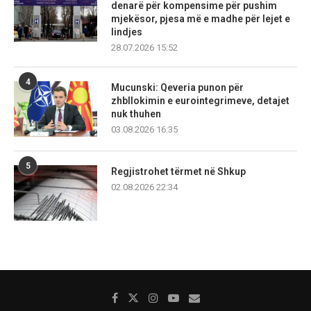
denarë për kompensime për pushim
mjekësor, pjesa më e madhe për lejet e
lindjes
28.07.2026 15:52
4
Mucunski: Qeveria punon për
zhbllokimin e eurointegrimeve, detajet
nuk thuhen
03.08.2026 16:35
5
Regjistrohet tërmet në Shkup
02.08.2026 22:34