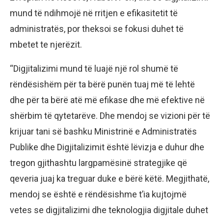
mund të ndihmojë në rritjen e efikasitetit të
administratës, por theksoi se fokusi duhet të
mbetet te njerëzit.
“Digjitalizimi mund të luajë një rol shumë të
rëndësishëm për ta bërë punën tuaj më të lehtë
dhe për ta bërë atë më efikase dhe më efektive në
shërbim të qytetarëve. Dhe mendoj se vizioni për të
krijuar tani së bashku Ministrinë e Administratës
Publike dhe Digjitalizimit është lëvizja e duhur dhe
tregon gjithashtu largpamësinë strategjike që
qeveria juaj ka treguar duke e bërë këtë. Megjithatë,
mendoj se është e rëndësishme t’ia kujtojmë
vetes se digjitalizimi dhe teknologjia digjitale duhet