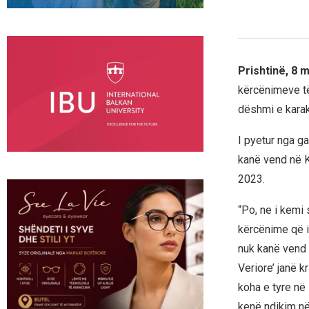
Prishtinë, 8 
kërcënimeve të
dëshmi e karakt
I pyetur nga ga
kanë vend në Ko
2023.
“Po, ne i kemi 
kërcënime që i
nuk kanë vend 
Veriore’ janë k
koha e tyre në 
kenë ndikim në 