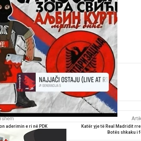
D. V.
parshëm
Arti
n aderimin e ri në PDK
Katër yje të Real Madridit rr
Botës shkaku i 