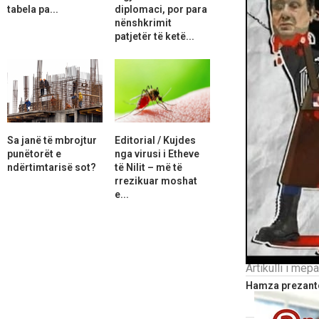
tabela pa...
diplomaci, por para
nënshkrimit
patjetër të ketë...
Sa janë të mbrojtur
Editorial / Kujdes
punëtorët e
nga virusi i Etheve
ndërtimtarisë sot?
të Nilit – më të
rrezikuar moshat
e...
Artikulli i më
Hamza prezanto