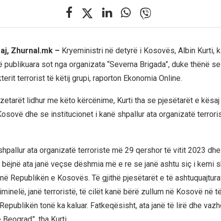
maj, Zhurnal.mk –
Kryeministri në detyrë i Kosovës, Albin Kurti, k
 publikuara sot nga organizata “Severna Brigada”, duke thënë se
erit terrorist të këtij grupi, raporton Ekonomia Online.
zetarët lidhur me këto kërcënime, Kurti tha se pjesëtarët e kësaj
sovë dhe se institucionet i kanë shpallur ata organizatë terroris
shpallur ata organizatë terroriste më 29 qershor të vitit 2023 dhe
 bëjnë ata janë veçse dëshmia më e re se janë ashtu siç i kemi s
në Republikën e Kosovës. Të gjithë pjesëtarët e të ashtuquajtura
riminelë, janë terroristë, të cilët kanë bërë zullum në Kosovë në t
Republikën tonë ka kaluar. Fatkeqësisht, ata janë të lirë dhe vaz
Beograd”, tha Kurti.