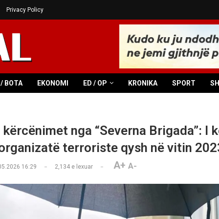
Privacy Policy
/ BOTA
EKONOMI
ED / OP
KRONIKA
SPORT
S
r kërcënimet nga “Severna Brigada”: I 
organizatë terroriste qysh në vitin 202
A+
A-
05.2026 16:29
2,134
e lexuar