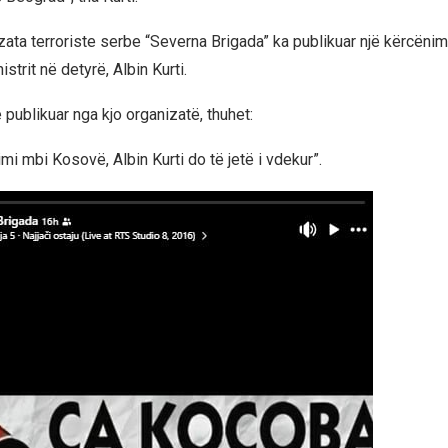
ata terroriste serbe “Severna Brigada” ka publikuar një kërcëni
istrit në detyrë, Albin Kurti.
publikuar nga kjo organizatë, thuhet:
imi mbi Kosovë, Albin Kurti do të jetë i vdekur”.