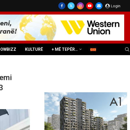
Login
HOWBIZZ
KULTURË
+ MË TEPËR…
kemi
3