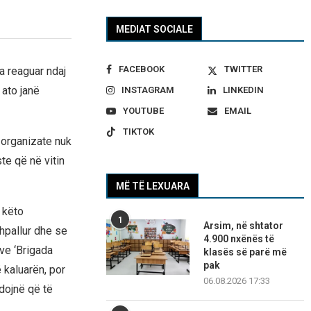
MEDIAT SOCIALE
FACEBOOK
TWITTER
a reaguar ndaj
 ato janë
INSTAGRAM
LINKEDIN
YOUTUBE
EMAIL
TIKTOK
 organizate nuk
te që në vitin
MË TË LEXUARA
 këto
1
Arsim, në shtator
hpallur dhe se
4.900 nxënës të
ve ‘Brigada
klasës së parë më
pak
ë kaluarën, por
06.08.2026 17:33
hdojnë që të