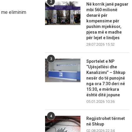
2
Në korrik janë paguar
mbi 560 milionë
m me eliminim
denarë për
kompensime për
pushim mjekësor,
pjesa më e madhe
për lejet e lindjes
28.07.2026 15:52
3
Sportelet e NP
“Ujësjellësi dhe
Kanalizimi” – Shkup
nesër do të punojnë
nga ora 7:30 deri në
15:30, e mërkura
është ditë jopune
05.01.2026 10:36
4
Regjistrohet tërmet
në Shkup
02.08.2026 22:34