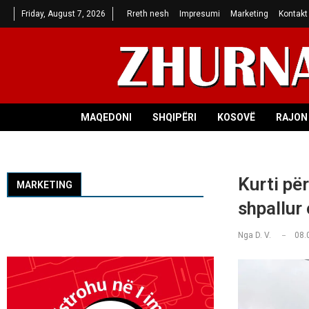
Friday, August 7, 2026
Rreth nesh
Impresumi
Marketing
Kontakt
MAQEDONI
SHQIPËRI
KOSOVË
RAJON 
Kurti pë
MARKETING
shpallur 
Nga
D. V.
08.