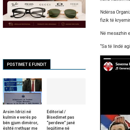
Ndërsa Organiz
fizik të kryemin
Në mesazhin e 
“Sa të lindë ag
POSTIMET E FUNDIT
Arsim Idrizi në
Editorial /
kulmin e verës po
Bisedimet pas
bën gjum dimëror,
“perdeve” janë
është rrethuar me
legjitime në