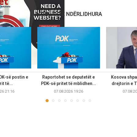
ARTIKUJ TË NDËRLIDHURA
PDK-së postin e
Raportohet se deputetët e
Kosova shpal
it të...
PDK-së pritet të mblidhen...
drejtorin e T
26 21:16
07.08.2026 19:26
07.08.2