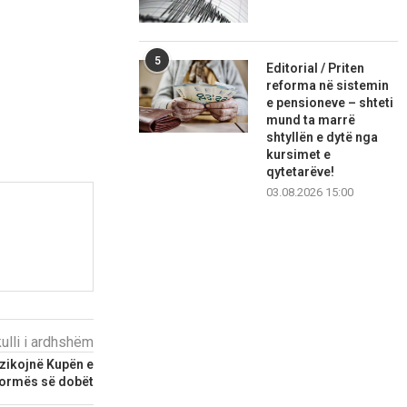
5
Editorial / Priten
reforma në sistemin
e pensioneve – shteti
mund ta marrë
shtyllën e dytë nga
kursimet e
qytetarëve!
03.08.2026 15:00
kulli i ardhshëm
ezikojnë Kupën e
formës së dobët